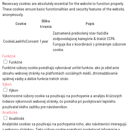
Necessary cookies are absolutely essential for the website to function properly.
These cookies ensure basic functionalities and security features of the website,
anonymously.
Dĺžka
Cookie
Popis
trvania
Zaznamená predvolený stav tlačidla
zodpovedajúcej kategórie & štatút CCPA.
CookieLawInfoConsent
1 year
Funguje iba v koordinácii s primárnym súborom
cookie.
Funkčné
Funkčné
Funkčné súbory cookie pomáhajú vykonávať určité funkcie, ako je zdieľanie
obsahu webovej stránky na platformách sociálnych médií, zhromažďovanie
spätnej väzby a ďalšie funkcie tretích strán.
Výkon
Výkon
Výkonnostné súbory cookie sa používajú na pochopenie a analýzu kľúčových
indexov výkonnosti webovej stránky, čo pomáha pri poskytovaní lepšieho
používateľského zažitku pre návštevníkov.
Analitické
Analitické
Analytické cookies sa používajú na pochopenie toho, ako návštevníci interagujú
s webovou stránkou. Tieto súbory cookie pomáhajú poskytovať informácie o