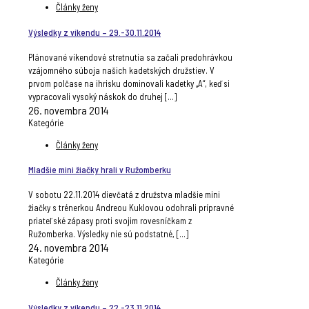
Články ženy
Výsledky z víkendu – 29.-30.11.2014
Plánované víkendové stretnutia sa začali predohrávkou
vzájomného súboja našich kadetských družstiev. V
prvom polčase na ihrisku dominovali kadetky „A“, keď si
vypracovali vysoký náskok do druhej
[…]
26. novembra 2014
Kategórie
Články ženy
Mladšie mini žiačky hrali v Ružomberku
V sobotu 22.11.2014 dievčatá z družstva mladšie mini
žiačky s trénerkou Andreou Kuklovou odohrali prípravné
priateľské zápasy proti svojim rovesníčkam z
Ružomberka. Výsledky nie sú podstatné,
[…]
24. novembra 2014
Kategórie
Články ženy
Výsledky z víkendu – 22.-23.11.2014