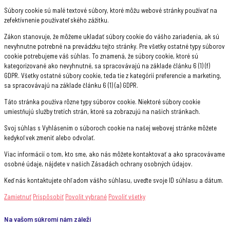
Súbory cookie sú malé textové súbory, ktoré môžu webové stránky používať na
zefektívnenie používateľského zážitku.
Zákon stanovuje, že môžeme ukladať súbory cookie do vášho zariadenia, ak sú
nevyhnutne potrebné na prevádzku tejto stránky. Pre všetky ostatné typy súborov
cookie potrebujeme váš súhlas. To znamená, že súbory cookie, ktoré sú
kategorizované ako nevyhnutné, sa spracovávajú na základe článku 6 (1) (f)
GDPR. Všetky ostatné súbory cookie, teda tie z kategórií preferencie a marketing,
sa spracovávajú na základe článku 6 (1) (a) GDPR.
Táto stránka používa rôzne typy súborov cookie. Niektoré súbory cookie
umiestňujú služby tretích strán, ktoré sa zobrazujú na našich stránkach.
Svoj súhlas s Vyhlásením o súboroch cookie na našej webovej stránke môžete
kedykoľvek zmeniť alebo odvolať.
Viac informácií o tom, kto sme, ako nás môžete kontaktovať a ako spracovávame
osobné údaje, nájdete v našich Zásadách ochrany osobných údajov.
Keď nás kontaktujete ohľadom vášho súhlasu, uveďte svoje ID súhlasu a dátum.
Zamietnuť
Prispôsobiť
Povolit vybrané
Povoliť všetky
Na vašom súkromí nám záleží