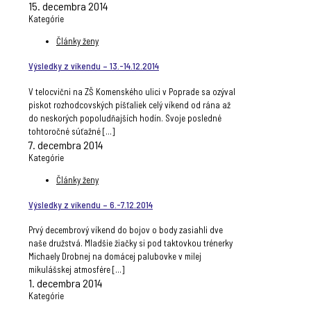
15. decembra 2014
Kategórie
Články ženy
Výsledky z víkendu – 13.-14.12.2014
V telocvični na ZŠ Komenského ulici v Poprade sa ozýval
piskot rozhodcovských píšťaliek celý víkend od rána až
do neskorých popoludňajších hodín. Svoje posledné
tohtoročné súťažné
[…]
7. decembra 2014
Kategórie
Články ženy
Výsledky z víkendu – 6.-7.12.2014
Prvý decembrový víkend do bojov o body zasiahli dve
naše družstvá. Mladšie žiačky si pod taktovkou trénerky
Michaely Drobnej na domácej palubovke v milej
mikulášskej atmosfére
[…]
1. decembra 2014
Kategórie