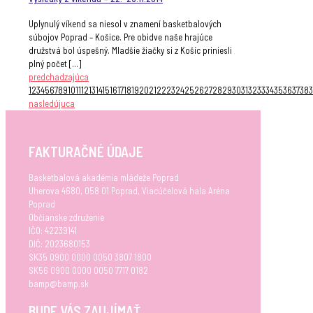
Uplynulý víkend sa niesol v znamení basketbalových
súbojov Poprad – Košice. Pre obidve naše hrajúce
družstvá bol úspešný. Mladšie žiačky si z Košíc priniesli
plný počet
[…]
predchadzajúca
1
2
3
4
5
6
7
8
9
10
11
12
13
14
15
16
17
18
19
20
21
22
23
24
25
26
27
28
29
30
31
32
33
34
35
36
37
38
nasledújuca
FAKTURAČNÉ ÚDAJE
Basketbalová akadémia mládeže Poprad
Uherova 4680, 058 01 Poprad, Viacúčelová hala Aréna
Poprad
Občianske združenie
IČO: 42239141
DIČ: 2023680153
SK35 0900 0000 0050 3807 1800
SK56 0900 0000 0050 7717 0182
bamp@bamp.sk
BUDE VÁS ZAUJÍMAŤ