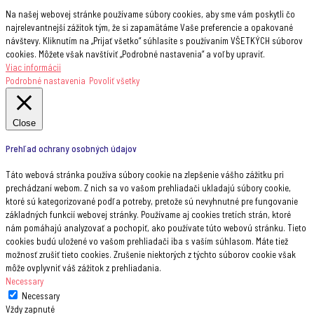
Na našej webovej stránke používame súbory cookies, aby sme vám poskytli čo
najrelevantnejší zážitok tým, že si zapamätáme Vaše preferencie a opakované
návštevy. Kliknutím na „Prijať všetko“ súhlasíte s používaním VŠETKÝCH súborov
cookies. Môžete však navštíviť „Podrobné nastavenia“ a voľby upraviť.
Viac informácii
Podrobné nastavenia
Povoliť všetky
Close
Prehľad ochrany osobných údajov
Táto webová stránka používa súbory cookie na zlepšenie vášho zážitku pri
prechádzaní webom. Z nich sa vo vašom prehliadači ukladajú súbory cookie,
ktoré sú kategorizované podľa potreby, pretože sú nevyhnutné pre fungovanie
základných funkcií webovej stránky. Používame aj cookies tretích strán, ktoré
nám pomáhajú analyzovať a pochopiť, ako používate túto webovú stránku. Tieto
cookies budú uložené vo vašom prehliadači iba s vaším súhlasom. Máte tiež
možnosť zrušiť tieto cookies. Zrušenie niektorých z týchto súborov cookie však
môže ovplyvniť váš zážitok z prehliadania.
Necessary
Necessary
Vždy zapnuté