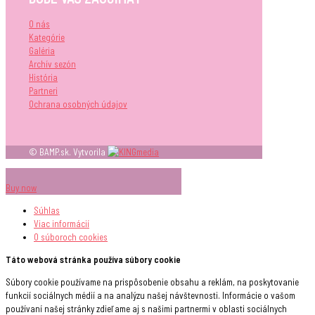
O nás
Kategórie
Galéria
Archív sezón
História
Partneri
Ochrana osobných údajov
© BAMP.sk. Vytvorila
Buy now
Súhlas
Viac informácií
O súboroch
cookies
Táto webová stránka používa súbory cookie
Súbory cookie používame na prispôsobenie obsahu a reklám, na poskytovanie
funkcií sociálnych médií a na analýzu našej návštevnosti. Informácie o vašom
používaní našej stránky zdieľame aj s našimi partnermi v oblasti sociálnych