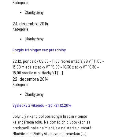
Kategórie
Články ženy
23. decembra 2014
Kategórie
Články ženy
Rozpis tréningov cez prázdniny
22.12. pondelok 09,00 – 11,00 reprezentácia 99 VT 11,00 –
13,00 mladšie žiačky VT 15,00 – 16,30 žiačky VT 16,30 –
18,00 staršie mini žiačky VT
[…]
22. decembra 2014
Kategórie
Články ženy
Výsledky z víkendu – 20.-21.12.2014
Uplynulý víkend bol posledným hracím v tomto
kalendárnom roku. Na domácich plubovkách sa
predstavili naše najmladšie a najstarše dievčatá.
Mladšie mini žiačky si so svojou trénerkou
[…]