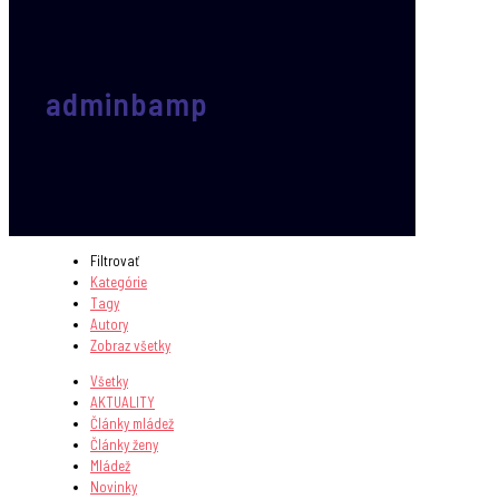
adminbamp
Filtrovať
Kategórie
Tagy
Autory
Zobraz všetky
Všetky
AKTUALITY
Články mládež
Články ženy
Mládež
Novinky