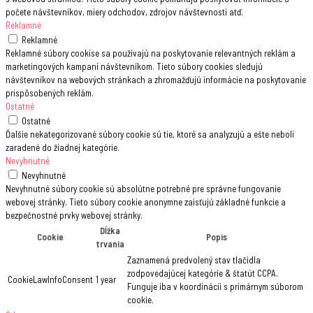
počete návštevníkov, miery odchodov, zdrojov návštevnosti atď.
Reklamné
Reklamné
Reklamné súbory cookise sa používajú na poskytovanie relevantných reklám a
marketingových kampaní návštevníkom. Tieto súbory cookies sledujú
návštevníkov na webových stránkach a zhromažďujú informácie na poskytovanie
prispôsobených reklám.
Ostatné
Ostatné
Ďalšie nekategorizované súbory cookie sú tie, ktoré sa analyzujú a ešte neboli
zaradené do žiadnej kategórie.
Nevyhnutné
Nevyhnutné
Nevyhnutné súbory cookie sú absolútne potrebné pre správne fungovanie
webovej stránky. Tieto súbory cookie anonymne zaisťujú základné funkcie a
bezpečnostné prvky webovej stránky.
Dĺžka
Cookie
Popis
trvania
Zaznamená predvolený stav tlačidla
zodpovedajúcej kategórie & štatút CCPA.
CookieLawInfoConsent
1 year
Funguje iba v koordinácii s primárnym súborom
cookie.