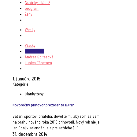
Novinky mládež
program
Ženy
Všetky
Všetky
adminbamp
Andrea Šoltésová
Ľubica Fáberová
1. januára 2015
Kategórie
Články ženy
Novoročný príhovor prezidenta BAMP
Vážení športoví priatelia, dovoľte mi, aby som sa Vám
na prahu nového roka 2015 prihovoril. Nový rok nie je
len údaj v kalendári, ale pre každého
[…]
31. decembra 2014