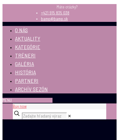
Máte otázky?
+421 915 835 038
bamp@bamp.sk
O NÁS
AKTUALITY
KATEGÓRIE
TRÉNERI
GALÉRIA
HISTÓRIA
PARTNERI
ARCHÍV SEZÓN
MENU
Buy now
✕