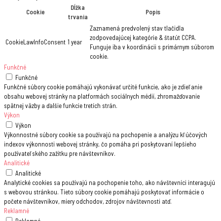
Dĺžka
Cookie
Popis
trvania
Zaznamená predvolený stav tlačidla
zodpovedajúcej kategórie & štatút CCPA.
CookieLawInfoConsent
1 year
Funguje iba v koordinácii s primárnym súborom
cookie.
Funkčné
Funkčné
Funkčné súbory cookie pomáhajú vykonávať určité funkcie, ako je zdieľanie
obsahu webovej stránky na platformách sociálnych médií, zhromažďovanie
spätnej väzby a ďalšie funkcie tretích strán.
Výkon
Výkon
Výkonnostné súbory cookie sa používajú na pochopenie a analýzu kľúčových
indexov výkonnosti webovej stránky, čo pomáha pri poskytovaní lepšieho
používateľského zažitku pre návštevníkov.
Analitické
Analitické
Analytické cookies sa používajú na pochopenie toho, ako návštevníci interagujú
s webovou stránkou. Tieto súbory cookie pomáhajú poskytovať informácie o
počete návštevníkov, miery odchodov, zdrojov návštevnosti atď.
Reklamné