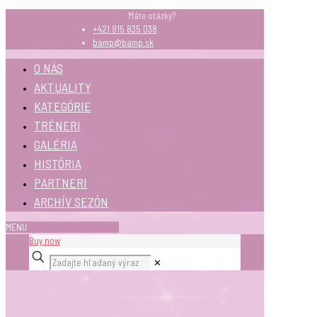
Máte otázky?
+421 915 835 038
bamp@bamp.sk
O NÁS
AKTUALITY
KATEGÓRIE
TRÉNERI
GALÉRIA
HISTÓRIA
PARTNERI
ARCHÍV SEZÓN
MENU
Buy now
✕