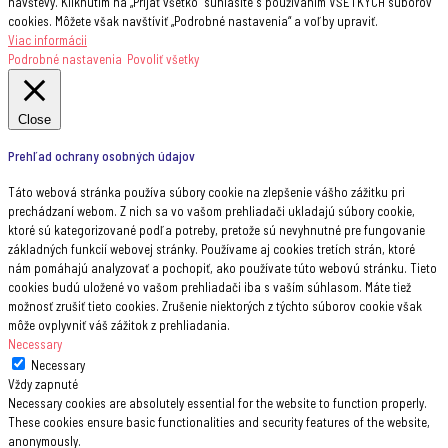
návštevy. Kliknutím na „Prijať všetko“ súhlasíte s používaním VŠETKÝCH súborov
cookies. Môžete však navštíviť „Podrobné nastavenia“ a voľby upraviť.
Viac informácii
Podrobné nastavenia
Povoliť všetky
Close
Prehľad ochrany osobných údajov
Táto webová stránka používa súbory cookie na zlepšenie vášho zážitku pri
prechádzaní webom. Z nich sa vo vašom prehliadači ukladajú súbory cookie,
ktoré sú kategorizované podľa potreby, pretože sú nevyhnutné pre fungovanie
základných funkcií webovej stránky. Používame aj cookies tretích strán, ktoré
nám pomáhajú analyzovať a pochopiť, ako používate túto webovú stránku. Tieto
cookies budú uložené vo vašom prehliadači iba s vaším súhlasom. Máte tiež
možnosť zrušiť tieto cookies. Zrušenie niektorých z týchto súborov cookie však
môže ovplyvniť váš zážitok z prehliadania.
Necessary
Necessary
Vždy zapnuté
Necessary cookies are absolutely essential for the website to function properly.
These cookies ensure basic functionalities and security features of the website,
anonymously.