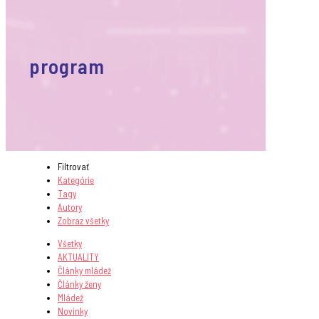
program
Filtrovať
Kategórie
Tagy
Autory
Zobraz všetky
Všetky
AKTUALITY
Články mládež
Články ženy
Mládež
Novinky