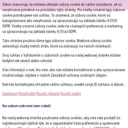
Zákon stanovuje, že môžeme ukladať súbory cookie do vášho zariadenia, ak sú
nevyhnutne potrebné na prevádzku tejto stránky. Pre všetky ostatné typy súborov
cookie potrebujeme váš súhlas. To znamená, že súbory cookie, ktoré sú
kategorizované ako nevyhnutné, sa spracovávajú na základe článku 6 (1) (f)
GDPR. Všetky ostatné súbory cookie, teda tie z kategórií preferencie a marketing,
sa spracovávajú na základe článku 6 (1) (a) GDPR.
Táto stránka používa rôzne typy súborov cookie. Niektoré súbory cookie
umiestňujú služby tretích strán, ktoré sa zobrazujú na našich stránkach.
Svoj súhlas s Vyhlásením o súboroch cookie na našej webovej stránke môžete
kedykoľvek zmeniť alebo odvolať.
Viac informácií o tom, kto sme, ako nás môžete kontaktovať a ako spracovávame
osobné údaje, nájdete v našich Zásadách ochrany osobných údajov.
Keď nás kontaktujete ohľadom vášho súhlasu, uveďte svoje ID súhlasu a dátum.
Zamietnuť
Prispôsobiť
Povolit vybrané
Povoliť všetky
Na vašom súkromí nám záleží
Na našej webovej stránke používame súbory cookies, aby sme vám poskytli čo
najrelevantnejší zážitok tým, že si zapamätáme Vaše preferencie a opakované