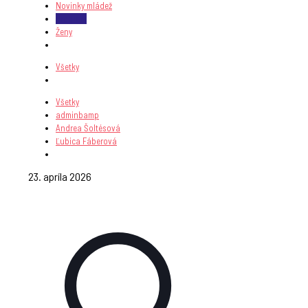
Novinky mládež
program
Ženy
Všetky
Všetky
adminbamp
Andrea Šoltésová
Ľubica Fáberová
23. apríla 2026