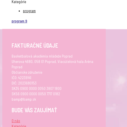
Kategórie
program
program 9
FAKTURAČNÉ ÚDAJE
Basketbalová akadémia mládeže Poprad
Uherova 4680, 058 01 Poprad, Viacúčelová hala Aréna
Poprad
Občianske združenie
IČO: 42239141
DIČ: 2023680153
SK35 0900 0000 0050 3807 1800
SK56 0900 0000 0050 7717 0182
bamp@bamp.sk
BUDE VÁS ZAUJÍMAŤ
O nás
Kategórie