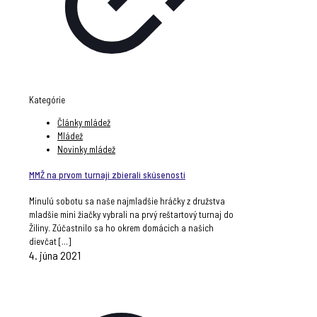
Kategórie
Články mládež
Mládež
Novinky mládež
MMŽ na prvom turnaji zbierali skúsenosti
Minulú sobotu sa naše najmladšie hráčky z družstva
mladšie mini žiačky vybrali na prvý reštartový turnaj do
Žiliny. Zúčastnilo sa ho okrem domácich a našich
dievčat
[…]
4. júna 2021