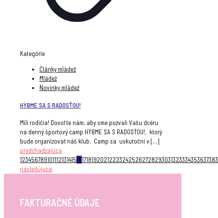
Kategórie
Články mládež
Mládež
Novinky mládež
HÝBME SA S RADOSŤOU!
Milí rodičia! Dovoľte nám, aby sme pozvali Vašu dcéru
na denný športový camp HÝBME SA S RADOSŤOU!, ktorý
bude organizovať náš klub. Camp sa uskutoční v
[…]
predchadzajúca
1
2
3
4
5
6
7
8
9
10
11
12
13
14
15
16
17
18
19
20
21
22
23
24
25
26
27
28
29
30
31
32
33
34
35
36
37
38
nasledújuca
FAKTURAČNÉ ÚDAJE