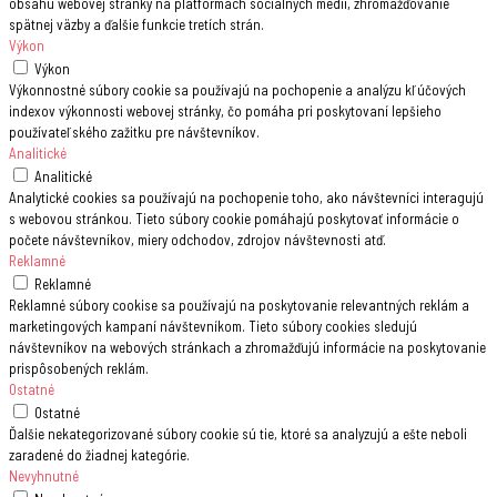
obsahu webovej stránky na platformách sociálnych médií, zhromažďovanie
spätnej väzby a ďalšie funkcie tretích strán.
Výkon
Výkon
Výkonnostné súbory cookie sa používajú na pochopenie a analýzu kľúčových
indexov výkonnosti webovej stránky, čo pomáha pri poskytovaní lepšieho
používateľského zažitku pre návštevníkov.
Analitické
Analitické
Analytické cookies sa používajú na pochopenie toho, ako návštevníci interagujú
s webovou stránkou. Tieto súbory cookie pomáhajú poskytovať informácie o
počete návštevníkov, miery odchodov, zdrojov návštevnosti atď.
Reklamné
Reklamné
Reklamné súbory cookise sa používajú na poskytovanie relevantných reklám a
marketingových kampaní návštevníkom. Tieto súbory cookies sledujú
návštevníkov na webových stránkach a zhromažďujú informácie na poskytovanie
prispôsobených reklám.
Ostatné
Ostatné
Ďalšie nekategorizované súbory cookie sú tie, ktoré sa analyzujú a ešte neboli
zaradené do žiadnej kategórie.
Nevyhnutné