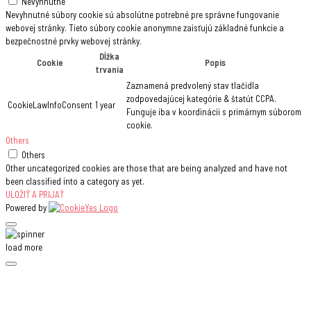
Nevyhnutné
Nevyhnutné súbory cookie sú absolútne potrebné pre správne fungovanie
webovej stránky. Tieto súbory cookie anonymne zaisťujú základné funkcie a
bezpečnostné prvky webovej stránky.
Dĺžka
Cookie
Popis
trvania
Zaznamená predvolený stav tlačidla
zodpovedajúcej kategórie & štatút CCPA.
CookieLawInfoConsent
1 year
Funguje iba v koordinácii s primárnym súborom
cookie.
Others
Others
Other uncategorized cookies are those that are being analyzed and have not
been classified into a category as yet.
ULOŽIŤ A PRIJAŤ
Powered by
load more