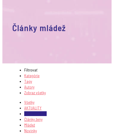
Články mládež
Filtrovať
Kategórie
Tagy
Autory
Zobraz všetky
Všetky
AKTUALITY
Články mládež
Články ženy
Mládež
Novinky