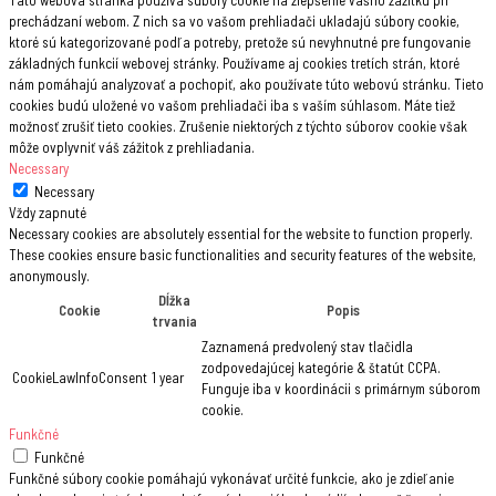
prechádzaní webom. Z nich sa vo vašom prehliadači ukladajú súbory cookie,
ktoré sú kategorizované podľa potreby, pretože sú nevyhnutné pre fungovanie
základných funkcií webovej stránky. Používame aj cookies tretích strán, ktoré
nám pomáhajú analyzovať a pochopiť, ako používate túto webovú stránku. Tieto
cookies budú uložené vo vašom prehliadači iba s vaším súhlasom. Máte tiež
možnosť zrušiť tieto cookies. Zrušenie niektorých z týchto súborov cookie však
môže ovplyvniť váš zážitok z prehliadania.
Necessary
Necessary
Vždy zapnuté
Necessary cookies are absolutely essential for the website to function properly.
These cookies ensure basic functionalities and security features of the website,
anonymously.
Dĺžka
Cookie
Popis
trvania
Zaznamená predvolený stav tlačidla
zodpovedajúcej kategórie & štatút CCPA.
CookieLawInfoConsent
1 year
Funguje iba v koordinácii s primárnym súborom
cookie.
Funkčné
Funkčné
Funkčné súbory cookie pomáhajú vykonávať určité funkcie, ako je zdieľanie