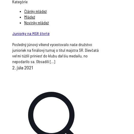
Kategórie
Články mládež
Mládež
Novinky mládež
Juniorky na MSR štvrté
Posledný júnový víkend vycestovalo naše družstvo
junioriek na finálový turnaj o titul majstra SR. Dievčatá
veľmi túžili priniesť do klubu ďaľšiu medailu, no
nepodarilo sa. Obsadili
[…]
2. júla 2021