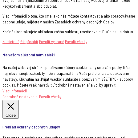
Svoj súhlas s Vyhlásením o súboroch cookie na našej webovej stránke môžete
kedykoľvek zmeniť alebo odvolať.
Viac informácií o tom, kto sme, ako nás môžete kontaktovať a ako spracovávame
osobné údaje, nájdete v našich Zásadách ochrany osobných údajov.
Keď nás kontaktujete ohľadom vášho súhlasu, uveďte svoje ID súhlasu a dátum.
Zamietnuť
Prispôsobiť
Povolit vybrané
Povoliť všetky
Na vašom súkromí nám záleží
Na našej webovej stránke používame súbory cookies, aby sme vám poskytli čo
najrelevantnejší zážitok tým, že si zapamätáme Vaše preferencie a opakované
návštevy. Kliknutím na „Prijať všetko“ súhlasíte s používaním VŠETKÝCH súborov
cookies. Môžete však navštíviť „Podrobné nastavenia“ a voľby upraviť.
Viac informácii
Podrobné nastavenia
Povoliť všetky
Close
Prehľad ochrany osobných údajov
Táto webová stránka používa súbory cookie na zlepšenie vášho zážitku pri