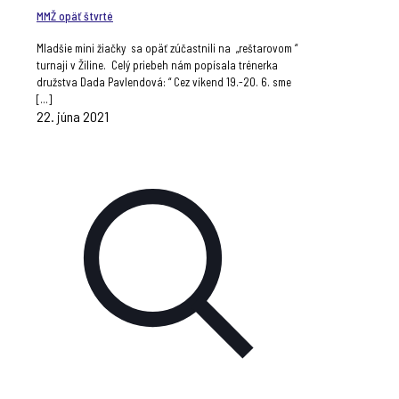
MMŽ opäť štvrté
Mladšie mini žiačky sa opäť zúčastnili na „reštarovom “
turnaji v Žiline. Celý priebeh nám popísala trénerka
družstva Dada Pavlendová: “ Cez víkend 19.-20. 6. sme
[…]
22. júna 2021