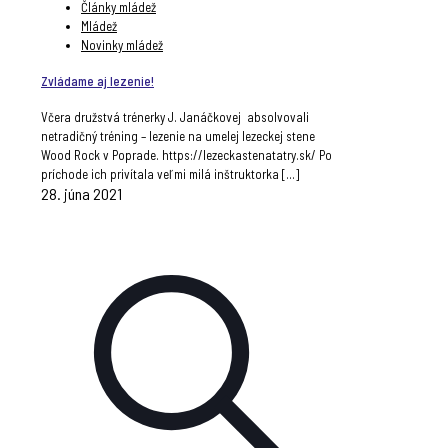
Články mládež
Mládež
Novinky mládež
Zvládame aj lezenie!
Včera družstvá trénerky J. Janáčkovej absolvovali
netradičný tréning – lezenie na umelej lezeckej stene
Wood Rock v Poprade. https://lezeckastenatatry.sk/ Po
príchode ich privítala veľmi milá inštruktorka
[…]
28. júna 2021