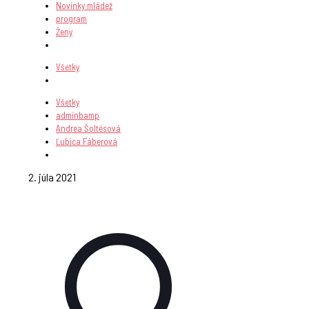
Novinky mládež
program
Ženy
Všetky
Všetky
adminbamp
Andrea Šoltésová
Ľubica Fáberová
2. júla 2021