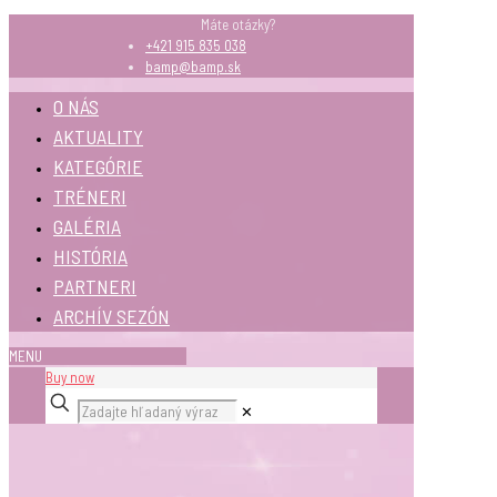
Máte otázky?
+421 915 835 038
bamp@bamp.sk
O NÁS
AKTUALITY
KATEGÓRIE
TRÉNERI
GALÉRIA
HISTÓRIA
PARTNERI
ARCHÍV SEZÓN
MENU
Buy now
✕