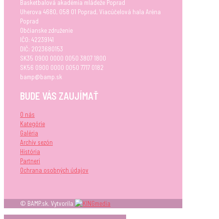
Basketbalová akadémia mládeže Poprad
Uherova 4680, 058 01 Poprad, Viacúčelová hala Aréna
Poprad
Občianske združenie
IČO: 42239141
DIČ: 2023680153
SK35 0900 0000 0050 3807 1800
SK56 0900 0000 0050 7717 0182
bamp@bamp.sk
BUDE VÁS ZAUJÍMAŤ
O nás
Kategórie
Galéria
Archív sezón
História
Partneri
Ochrana osobných údajov
© BAMP.sk. Vytvorila