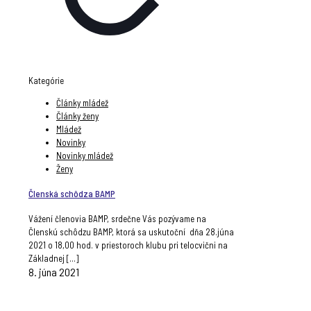
Kategórie
Články mládež
Články ženy
Mládež
Novinky
Novinky mládež
Ženy
Členská schôdza BAMP
Vážení členovia BAMP, srdečne Vás pozývame na
Členskú schôdzu BAMP, ktorá sa uskutoční dňa 28.júna
2021 o 18,00 hod. v priestoroch klubu pri telocvični na
Základnej
[…]
8. júna 2021