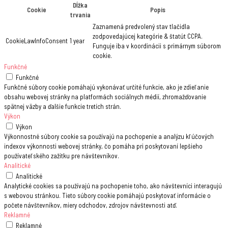
Dĺžka
Cookie
Popis
trvania
Zaznamená predvolený stav tlačidla
zodpovedajúcej kategórie & štatút CCPA.
CookieLawInfoConsent
1 year
Funguje iba v koordinácii s primárnym súborom
cookie.
Funkčné
Funkčné
Funkčné súbory cookie pomáhajú vykonávať určité funkcie, ako je zdieľanie
obsahu webovej stránky na platformách sociálnych médií, zhromažďovanie
spätnej väzby a ďalšie funkcie tretích strán.
Výkon
Výkon
Výkonnostné súbory cookie sa používajú na pochopenie a analýzu kľúčových
indexov výkonnosti webovej stránky, čo pomáha pri poskytovaní lepšieho
používateľského zažitku pre návštevníkov.
Analitické
Analitické
Analytické cookies sa používajú na pochopenie toho, ako návštevníci interagujú
s webovou stránkou. Tieto súbory cookie pomáhajú poskytovať informácie o
počete návštevníkov, miery odchodov, zdrojov návštevnosti atď.
Reklamné
Reklamné