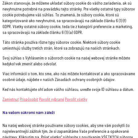
Zákon stanovuje, že môžeme ukladať súbory cookie do vášho zariadenia, ak sú
nevyhnutne potrebné na prevádzku tejto stránky. Pre všetky ostatné typy súborov
cookie potrebujeme váš súhlas. To znamená, že súbory cookie, ktoré sú
kategorizované ako nevyhnutné, sa spracovávajú na základe článku 6 (1) (f)
GDPR. Všetky ostatné súbory cookie, teda tie z kategórií preferencie a marketing,
sa spracovávajú na základe článku 6 (1) (a) GDPR.
Táto stránka používa rôzne typy súborov cookie. Niektoré súbory cookie
umiestňujú služby tretích strán, ktoré sa zobrazujú na našich stránkach.
Svoj súhlas s Vyhlásením o súboroch cookie na našej webovej stránke môžete
kedykoľvek zmeniť alebo odvolať.
Viac informácií o tom, kto sme, ako nás môžete kontaktovať a ako spracovávame
osobné údaje, nájdete v našich Zásadách ochrany osobných údajov.
Keď nás kontaktujete ohľadom vášho súhlasu, uveďte svoje ID súhlasu a dátum.
Zamietnuť
Prispôsobiť
Povolit vybrané
Povoliť všetky
Na vašom súkromí nám záleží
Na našej webovej stránke používame súbory cookies, aby sme vám poskytli čo
najrelevantnejší zážitok tým, že si zapamätáme Vaše preferencie a opakované
návštevy. Kliknutím na „Prijať všetko“ súhlasíte s používaním VŠETKÝCH súborov