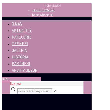
Máte otázky?
+421 915 835 038
bamp@bamp.sk
O NÁS
AKTUALITY
KATEGÓRIE
TRÉNERI
GALÉRIA
HISTÓRIA
PARTNERI
ARCHÍV SEZÓN
MENU
Buy now
✕