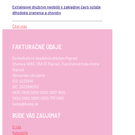
Extraligové družstvo neobišli v základnej časti súťaže
dlhodobé zranenia a choroby
Čítaj viac
FAKTURAČNÉ ÚDAJE
Basketbalová akadémia mládeže Poprad
Uherova 4680, 058 01 Poprad, Viacúčelová hala Aréna
Poprad
Občianske združenie
IČO: 42239141
DIČ: 2023680153
SK35 0900 0000 0050 3807 1800
SK56 0900 0000 0050 7717 0182
bamp@bamp.sk
BUDE VÁS ZAUJÍMAŤ
O nás
Kategórie