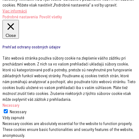
cookies. Môžete však navštíviť „Podrobné nastavenia“ a voľby upraviť.
Viac informácii
Podrobné nastavenia
Povoliť všetky
Close
Prehľad ochrany osobných údajov
Táto webová stránka používa súbory cookie na zlepšenie vášho zážitku pri
prechádzaní webom. Z nich sa vo vašom prehliadači ukladajú súbory cookie,
ktoré sú kategorizované podľa potreby, pretože sú nevyhnutné pre fungovanie
základných funkcií webovej stránky. Používame aj cookies tretích strán, ktoré
nám pomáhajú analyzovať a pochopiť, ako používate túto webovú stránku. Tieto
cookies budú uložené vo vašom prehliadači iba s vaším súhlasom. Máte tiež
možnosť zrušiť tieto cookies. Zrušenie niektorých z týchto súborov cookie však
môže ovplyvniť váš zážitok z prehliadania.
Necessary
Necessary
Vždy zapnuté
Necessary cookies are absolutely essential for the website to function properly.
These cookies ensure basic functionalities and security features of the website,
anonymously.