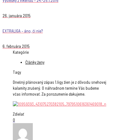
Výsledky z víkendu – 24.-25.1.2015
26. januára 2015
EXTRALIGA – áno, či nie?
6. februára 2015
Kategórie
Články ženy
Tagy
Dnešný plánovaný zápas 1.ligy žien je z dôvodu snehovej
kalamity zrušený. O náhradnom termíne Vás budeme
včas informovať. Za porozumenie ďakujeme.
Zdielať
0