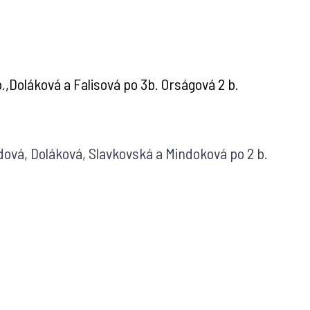
,Doláková a Falisová po 3b. Orságová 2 b.
idová, Doláková, Slavkovská a Mindoková po 2 b.