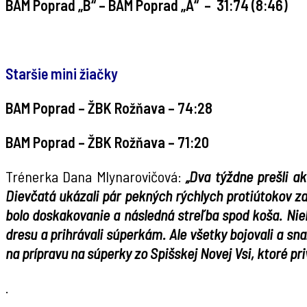
BAM Poprad „B“ – BAM Poprad „A“ – 31:74 (8:46)
.
Staršie mini žiačky
BAM Poprad – ŽBK Rožňava – 74:28
BAM Poprad – ŽBK Rožňava – 71:20
Trénerka Dana Mlynarovičová:
„Dva týždne prešli a
Dievčatá ukázali pár pekných rýchlych protiútokov z
bolo doskakovanie a následná streľba spod koša. Nie
dresu a prihrávali súperkám. Ale všetky bojovali a s
na prípravu na súperky zo Spišskej Novej Vsi, ktoré pri
.