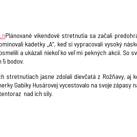
Plánované víkendové stretnutia sa začali predoh
minovali kadetky „A“, keď si vypracovali vysoký násko
osmelili a ukázali niekoľko veľmi pekných akcií. So s
m 5 bodov.
 stretnutiach jasne zdolali dievčatá z Rožňavy, aj 
erky Gabiky Husárovej vycestovalo na svoje zápasy n
entoraz nad ich sily.