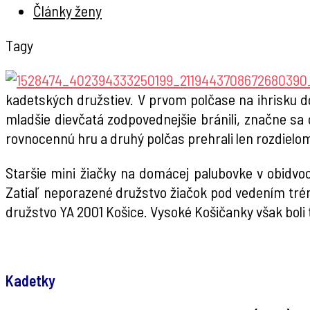
Články ženy
Tagy
kadetských družstiev. V prvom polčase na ihrisku do
mladšie dievčatá zodpovednejšie bránili, značne sa 
rovnocennú hru a druhý polčas prehrali len rozdielo
Staršie mini žiačky na domácej palubovke v obidvoch
Zatiaľ neporazené družstvo žiačok pod vedením trén
družstvo YA 2001 Košice. Vysoké Košičanky však boli t
.
Kadetky