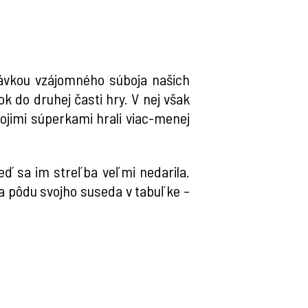
rávkou vzájomného súboja našich
k do druhej časti hry. V nej však
vojimi súperkami hrali viac-menej
keď sa im streľba veľmi nedarila.
a pôdu svojho suseda v tabuľke –