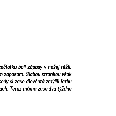
čiatku boli zápasy v našej réžii.
lým zápasom. Slabou stránkou však
kedy si zase dievčatá zmýlili farbu
utiach. Teraz máme zase dva týždne