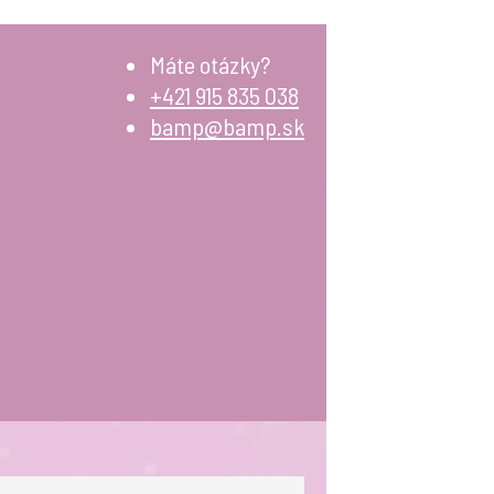
Máte otázky?
+421 915 835 038
bamp@bamp.sk