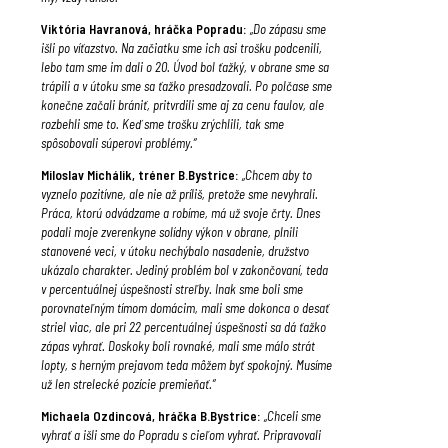
Viktória Havranová, hráčka Popradu:
„Do zápasu sme
išli po víťazstvo. Na začiatku sme ich asi trošku podcenili,
lebo tam sme im dali o 20. Úvod bol ťažký, v obrane sme sa
trápili a v útoku sme sa ťažko presadzovali. Po polčase sme
konečne začali brániť, pritvrdili sme aj za cenu faulov, ale
rozbehli sme to. Keď sme trošku zrýchlili, tak sme
spôsobovali súperovi problémy.“
Miloslav Michálik, tréner B.Bystrice:
„Chcem aby to
vyznelo pozitívne, ale nie až príliš, pretože sme nevyhrali.
Práca, ktorú odvádzame a robíme, má už svoje črty. Dnes
podali moje zverenkyne solídny výkon v obrane, plnili
stanovené veci, v útoku nechýbalo nasadenie, družstvo
ukázalo charakter. Jediný problém bol v zakončovaní, teda
v percentuálnej úspešnosti streľby. Inak sme boli sme
porovnateľným tímom domácim, mali sme dokonca o desať
striel viac, ale pri 22 percentuálnej úspešnosti sa dá ťažko
zápas vyhrať. Doskoky boli rovnaké, mali sme málo strát
lopty, s herným prejavom teda môžem byť spokojný. Musíme
už len strelecké pozície premieňať.“
Michaela Ozdincová, hráčka B.Bystrice:
„Chceli sme
vyhrať a išli sme do Popradu s cieľom vyhrať. Pripravovali