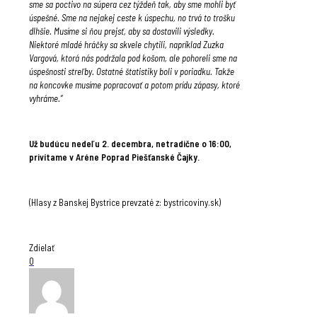
sme sa poctivo na súpera cez týždeň tak, aby sme mohli byť
úspešné. Sme na nejakej ceste k úspechu, no trvá to trošku
dlhšie. Musíme si ňou prejsť, aby sa dostavili výsledky.
Niektoré mladé hráčky sa skvele chytili, napríklad Zuzka
Vargová, ktorá nás podržala pod košom, ale pohoreli sme na
úspešnosti streľby. Ostatné štatistiky boli v poriadku. Takže
na koncovke musíme popracovať a potom prídu zápasy, ktoré
vyhráme.“
Už budúcu nedeľu 2. decembra, netradične o 16:00,
privítame v Aréne Poprad Piešťanské Čajky.
(Hlasy z Banskej Bystrice prevzaté z: bystricoviny.sk)
Zdielať
0