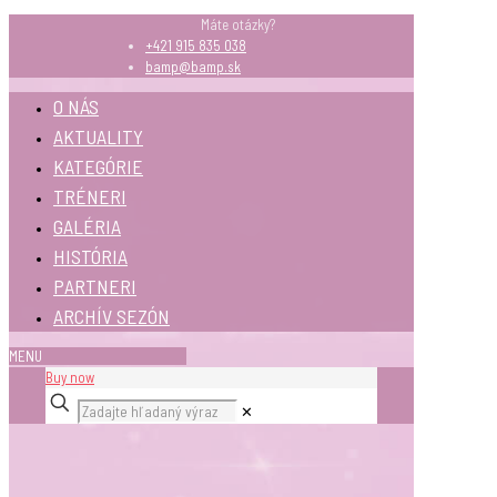
Máte otázky?
+421 915 835 038
bamp@bamp.sk
O NÁS
AKTUALITY
KATEGÓRIE
TRÉNERI
GALÉRIA
HISTÓRIA
PARTNERI
ARCHÍV SEZÓN
MENU
Buy now
✕