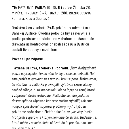
TH
: 14/17– 6/14.
FAULY
: 16 – 19,
5 faulov:
Žilinská 28.
minúta,
TROJKY
: 5 – 4,
DIVÁCI
: 280.
ROZHODCOVIA
:
Fanfara, Kiss a Obertová
Družstvo žien v sobotu 24.11. privítalo v odvete tím z
Banskej Bystrice. Úvodná polovica hry sa nevyvíjala
podľa predstáv domácich, no v druhom polčase naše
dievčatá už kontrolovali priebeh zápasu a Bystricu
zdolali 15-bodovým rozdielom.
Povedali po zápase
Tatiana Gallová, trénerka Popradu:
„Nám dvojtýždňová
pauza neprospela. Trvalo nám to, kým sme sa rozbehli. Mali
sme problém vyrovnať sa s tvrdšou hrou súpera. Treba uznať,
že nás tým na začiatku prekvapili. Vyhrávali skoro všetky
osobné súboje, či už na doskoku alebo lopty na zemi, ktoré
v zápasoch často rozhodujú. Našťastie sa nám podarilo
dostať späť do zápasu a keď sme trošku zrýchlili, tak sme
naopak spôsobovali súperovi problémy my.“
O týždeň
privítame opäť doma Piešťanské Čajky.
„Je vždy ľahšie
hrať proti súperovi, s ktorým nemáme čo stratiť. Budeme tie,
ktoré môžu v nedeľu niečo ukázať, čo je pre tím, ako sme
my, vždy ľahšie.“