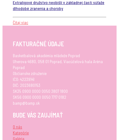
Extraligové družstvo neobišli v základnej časti súťaže
dlhodobé zranenia a choroby
Čítaj viac
FAKTURAČNÉ ÚDAJE
Basketbalová akadémia mládeže Poprad
Uherova 4680, 058 01 Poprad, Viacúčelová hala Aréna
Poprad
Občianske združenie
IČO: 42239141
DIČ: 2023680153
SK35 0900 0000 0050 3807 1800
SK56 0900 0000 0050 7717 0182
bamp@bamp.sk
BUDE VÁS ZAUJÍMAŤ
O nás
Kategórie
Galéria