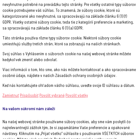
nevyhnutne potrebné na prevádzku tejto stránky. Pre všetky ostatné typy súborov
cookie potrebujeme váš súhlas. To znamená, že súbory cookie, ktoré sú
kategorizované ako nevyhnutné, sa spracovávajú na základe článku 6 (1) (f)
GDPR. Všetky ostatné súbory cookie, teda tie z kategórií preferencie a marketing,
sa spracovávajú na základe článku 6 (1) (a) GDPR.
Táto stránka používa rôzne typy súborov cookie. Niektoré súbory cookie
umiestňujú služby tretích strán, ktoré sa zobrazujú na našich stránkach.
Svoj súhlas s Vyhlásením o súboroch cookie na našej webovej stránke môžete
kedykoľvek zmeniť alebo odvolať.
Viac informácií o tom, kto sme, ako nás môžete kontaktovať a ako spracovávame
osobné údaje, nájdete v našich Zásadách ochrany osobných údajov.
Keď nás kontaktujete ohľadom vášho súhlasu, uveďte svoje ID súhlasu a dátum.
Zamietnuť
Prispôsobiť
Povolit vybrané
Povoliť všetky
Na vašom súkromí nám záleží
Na našej webovej stránke používame súbory cookies, aby sme vám poskytli čo
najrelevantnejší zážitok tým, že si zapamätáme Vaše preferencie a opakované
návštevy. Kliknutím na „Prijať všetko“ súhlasíte s používaním VŠETKÝCH súborov