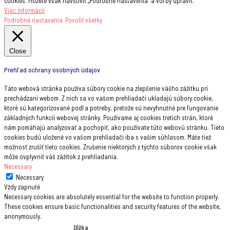
cookies. Môžete však navštíviť „Podrobné nastavenia“ a voľby upraviť.
Viac informácii
Podrobné nastavenia
Povoliť všetky
Close
Prehľad ochrany osobných údajov
Táto webová stránka používa súbory cookie na zlepšenie vášho zážitku pri
prechádzaní webom. Z nich sa vo vašom prehliadači ukladajú súbory cookie,
ktoré sú kategorizované podľa potreby, pretože sú nevyhnutné pre fungovanie
základných funkcií webovej stránky. Používame aj cookies tretích strán, ktoré
nám pomáhajú analyzovať a pochopiť, ako používate túto webovú stránku. Tieto
cookies budú uložené vo vašom prehliadači iba s vaším súhlasom. Máte tiež
možnosť zrušiť tieto cookies. Zrušenie niektorých z týchto súborov cookie však
môže ovplyvniť váš zážitok z prehliadania.
Necessary
Necessary
Vždy zapnuté
Necessary cookies are absolutely essential for the website to function properly.
These cookies ensure basic functionalities and security features of the website,
anonymously.
Dĺžka