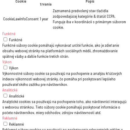
Cookie
Popis
trvania
Zaznamená predvolený stav tlačidla
zodpovedajúcej kategórie & štatút CCPA.
CookieLawInfoConsent
1 year
Funguje iba v koordinácii s primárnym súborom
cookie.
Funkčné
Funkčné
Funkčné súbory cookie pomáhajú vykonávať určité funkcie, ako je zdieľanie
obsahu webovej stránky na platformách sociálnych médií, zhromažďovanie
spätnej väzby a ďalšie funkcie tretích strán.
Výkon
Výkon
Výkonnostné súbory cookie sa používajú na pochopenie a analýzu kľúčových
indexov výkonnosti webovej stránky, čo pomáha pri poskytovaní lepšieho
používateľského zažitku pre návštevníkov.
Analitické
Analitické
Analytické cookies sa používajú na pochopenie toho, ako návštevníci interagujú
s webovou stránkou. Tieto súbory cookie pomáhajú poskytovať informácie o
počete návštevníkov, miery odchodov, zdrojov návštevnosti atď.
Reklamné
Reklamné
Reklamné súbory cookise sa používajú na poskytovanie relevantných reklám a