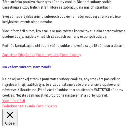
Táto stránka používa rôzne typy súborov cookie. Niektoré súbory cookie
umiestňujú služby tretích strán, ktoré sa zobrazujú na našich stránkach.
Svoj súhlas s Vyhlásením o súboroch cookie na našej webovej stránke môžete
kedykoľvek zmeniť alebo odvolať.
Viac informácií o tom, kto sme, ako nás môžete kontaktovať a ako spracovávame
osobné údaje, nájdete v našich Zásadách ochrany osobných údajov.
Keď nás kontaktujete ohľadom vášho súhlasu, uveďte svoje ID súhlasu a dátum.
Zamietnuť
Prispôsobiť
Povolit vybrané
Povoliť všetky
Na vašom súkromí nám záleží
Na našej webovej stránke používame súbory cookies, aby sme vám poskytli čo
najrelevantnejší zážitok tým, že si zapamätáme Vaše preferencie a opakované
návštevy. Kliknutím na „Prijať všetko“ súhlasíte s používaním VŠETKÝCH súborov
cookies. Môžete však navštíviť „Podrobné nastavenia“ a voľby upraviť.
Viac informácii
Podrobné nastavenia
Povoliť všetky
Close