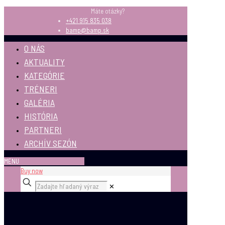
Máte otázky?
+421 915 835 038
bamp@bamp.sk
O NÁS
AKTUALITY
KATEGÓRIE
TRÉNERI
GALÉRIA
HISTÓRIA
PARTNERI
ARCHÍV SEZÓN
MENU
Buy now
✕