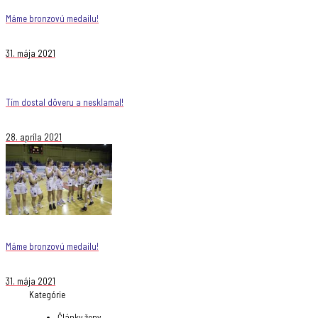
Máme bronzovú medailu!
31. mája 2021
Tím dostal dôveru a nesklamal!
28. apríla 2021
Máme bronzovú medailu!
31. mája 2021
Kategórie
Články ženy