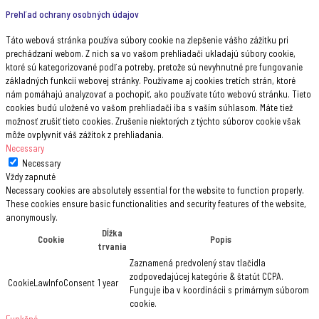
Prehľad ochrany osobných údajov
Táto webová stránka používa súbory cookie na zlepšenie vášho zážitku pri
prechádzaní webom. Z nich sa vo vašom prehliadači ukladajú súbory cookie,
ktoré sú kategorizované podľa potreby, pretože sú nevyhnutné pre fungovanie
základných funkcií webovej stránky. Používame aj cookies tretích strán, ktoré
nám pomáhajú analyzovať a pochopiť, ako používate túto webovú stránku. Tieto
cookies budú uložené vo vašom prehliadači iba s vaším súhlasom. Máte tiež
možnosť zrušiť tieto cookies. Zrušenie niektorých z týchto súborov cookie však
môže ovplyvniť váš zážitok z prehliadania.
Necessary
Necessary
Vždy zapnuté
Necessary cookies are absolutely essential for the website to function properly.
These cookies ensure basic functionalities and security features of the website,
anonymously.
Dĺžka
Cookie
Popis
trvania
Zaznamená predvolený stav tlačidla
zodpovedajúcej kategórie & štatút CCPA.
CookieLawInfoConsent
1 year
Funguje iba v koordinácii s primárnym súborom
cookie.