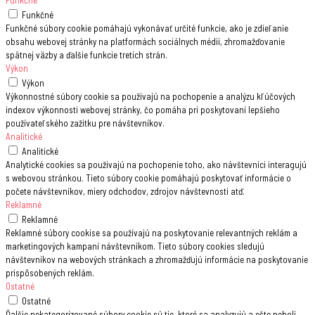
Funkčné
Funkčné
Funkčné súbory cookie pomáhajú vykonávať určité funkcie, ako je zdieľanie
obsahu webovej stránky na platformách sociálnych médií, zhromažďovanie
spätnej väzby a ďalšie funkcie tretích strán.
Výkon
Výkon
Výkonnostné súbory cookie sa používajú na pochopenie a analýzu kľúčových
indexov výkonnosti webovej stránky, čo pomáha pri poskytovaní lepšieho
používateľského zažitku pre návštevníkov.
Analitické
Analitické
Analytické cookies sa používajú na pochopenie toho, ako návštevníci interagujú
s webovou stránkou. Tieto súbory cookie pomáhajú poskytovať informácie o
počete návštevníkov, miery odchodov, zdrojov návštevnosti atď.
Reklamné
Reklamné
Reklamné súbory cookise sa používajú na poskytovanie relevantných reklám a
marketingových kampaní návštevníkom. Tieto súbory cookies sledujú
návštevníkov na webových stránkach a zhromažďujú informácie na poskytovanie
prispôsobených reklám.
Ostatné
Ostatné
Ďalšie nekategorizované súbory cookie sú tie, ktoré sa analyzujú a ešte neboli