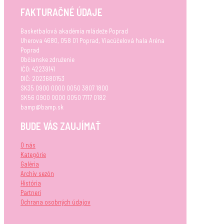
FAKTURAČNÉ ÚDAJE
Basketbalová akadémia mládeže Poprad
Uherova 4680, 058 01 Poprad, Viacúčelová hala Aréna
Poprad
Občianske združenie
IČO: 42239141
DIČ: 2023680153
SK35 0900 0000 0050 3807 1800
SK56 0900 0000 0050 7717 0182
bamp@bamp.sk
BUDE VÁS ZAUJÍMAŤ
O nás
Kategórie
Galéria
Archív sezón
História
Partneri
Ochrana osobných údajov