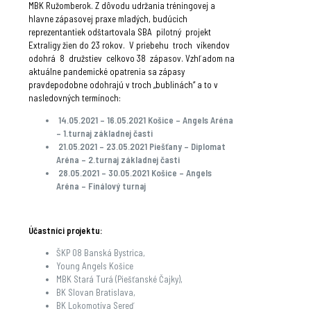
MBK Ružomberok. Z dôvodu udržania tréningovej a
hlavne zápasovej praxe mladých, budúcich
reprezentantiek odštartovala SBA pilotný projekt
Extraligy žien do 23 rokov. V priebehu troch víkendov
odohrá 8 družstiev celkovo 38 zápasov. Vzhľadom na
aktuálne pandemické opatrenia sa zápasy
pravdepodobne odohrajú v troch „bublinách“ a to v
nasledovných termínoch:
14.05.2021 – 16.05.2021 Košice – Angels Aréna
– 1.turnaj základnej časti
21.05.2021 – 23.05.2021 Pi­ešťany – Diplomat
Aréna – 2.turnaj základnej časti
28.05.2021 – 30.05.2021 Košice – Angels
Aréna – Finálový turnaj
Účastníci projektu:
ŠKP 08 Banská Bystrica,
Young Angels Košice
MBK Stará Turá (Piešťanské Čajky),
BK Slovan Bratislava,
BK Lokomotíva Sereď