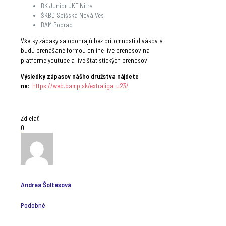
BK Junior UKF Nitra
ŠKBD Spišská Nová Ves
BAM Poprad
Všetky zápasy sa odohrajú bez prítomnosti divákov a
budú prenášané formou online live prenosov na
platforme youtube a live štatistických prenosov.
Výsledky zápasov nášho družstva nájdete
na
:
https://web.bamp.sk/extraliga-u23/
Zdielať
0
Andrea Šoltésová
Podobné