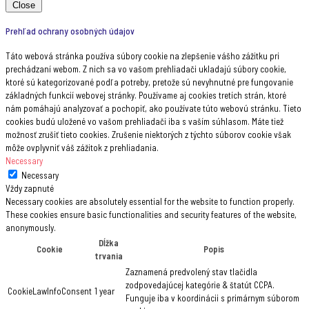
Close
Prehľad ochrany osobných údajov
Táto webová stránka používa súbory cookie na zlepšenie vášho zážitku pri
prechádzaní webom. Z nich sa vo vašom prehliadači ukladajú súbory cookie,
ktoré sú kategorizované podľa potreby, pretože sú nevyhnutné pre fungovanie
základných funkcií webovej stránky. Používame aj cookies tretích strán, ktoré
nám pomáhajú analyzovať a pochopiť, ako používate túto webovú stránku. Tieto
cookies budú uložené vo vašom prehliadači iba s vaším súhlasom. Máte tiež
možnosť zrušiť tieto cookies. Zrušenie niektorých z týchto súborov cookie však
môže ovplyvniť váš zážitok z prehliadania.
Necessary
Necessary
Vždy zapnuté
Necessary cookies are absolutely essential for the website to function properly.
These cookies ensure basic functionalities and security features of the website,
anonymously.
Dĺžka
Cookie
Popis
trvania
Zaznamená predvolený stav tlačidla
zodpovedajúcej kategórie & štatút CCPA.
CookieLawInfoConsent
1 year
Funguje iba v koordinácii s primárnym súborom