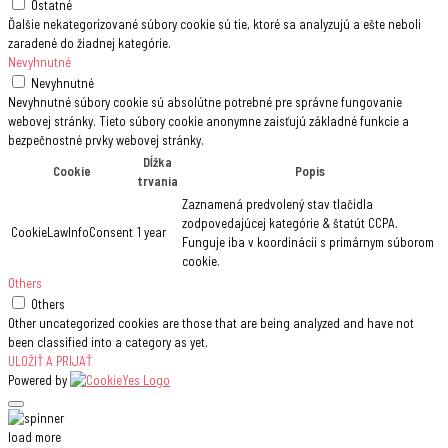
Ostatné
Ďalšie nekategorizované súbory cookie sú tie, ktoré sa analyzujú a ešte neboli
zaradené do žiadnej kategórie.
Nevyhnutné
Nevyhnutné
Nevyhnutné súbory cookie sú absolútne potrebné pre správne fungovanie
webovej stránky. Tieto súbory cookie anonymne zaisťujú základné funkcie a
bezpečnostné prvky webovej stránky.
Dĺžka
Cookie
Popis
trvania
Zaznamená predvolený stav tlačidla
zodpovedajúcej kategórie & štatút CCPA.
CookieLawInfoConsent
1 year
Funguje iba v koordinácii s primárnym súborom
cookie.
Others
Others
Other uncategorized cookies are those that are being analyzed and have not
been classified into a category as yet.
ULOŽIŤ A PRIJAŤ
Powered by
load more