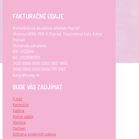
FAKTURAČNÉ ÚDAJE
Basketbalová akadémia mládeže Poprad
Uherova 4680, 058 01 Poprad, Viacúčelová hala Aréna
Poprad
Občianske združenie
IČO: 42239141
DIČ: 2023680153
SK35 0900 0000 0050 3807 1800
SK56 0900 0000 0050 7717 0182
bamp@bamp.sk
BUDE VÁS ZAUJÍMAŤ
O nás
Kategórie
Galéria
Archív sezón
História
Partneri
Ochrana osobných údajov