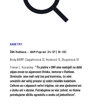
KADETKY:
ŽBK Rožňava – BAM Poprad 34-57 ( 16-35)
Body BAMP: Sagalincová 13, Húsková 12, Dlugošová 10
Tréner Ľ. Kovalský:
“ Po prehre v SNV sme nastúpili na ďalší
zápas znova na súperovom ihrisku, tentoraz v Rožňave.
Stretnutie sme mali celý čas pod kontrolou, čo nám
umožnilo dať veľký priestor aj našim mladším kadetkám.
Celkovo sa v zápasoch veľmi trápime, nie sme zjednotení ani
v útoku ani v obrane. Potrebujeme sa viac zohrať, no hlavne
potrebujeme väčšiu agresivitu a snahu od jednotlivcov“.