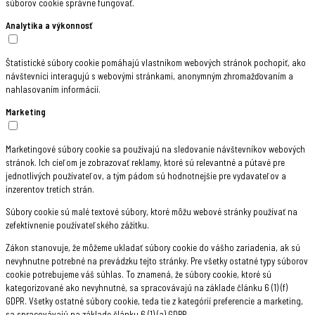
súborov cookie správne fungovať.
Analytika a výkonnosť
Štatistické súbory cookie pomáhajú vlastníkom webových stránok pochopiť, ako
návštevníci interagujú s webovými stránkami, anonymným zhromažďovaním a
nahlasovaním informácií.
Marketing
Marketingové súbory cookie sa používajú na sledovanie návštevníkov webových
stránok. Ich cieľom je zobrazovať reklamy, ktoré sú relevantné a pútavé pre
jednotlivých používateľov, a tým pádom sú hodnotnejšie pre vydavateľov a
inzerentov tretích strán.
Súbory cookie sú malé textové súbory, ktoré môžu webové stránky používať na
zefektívnenie používateľského zážitku.
Zákon stanovuje, že môžeme ukladať súbory cookie do vášho zariadenia, ak sú
nevyhnutne potrebné na prevádzku tejto stránky. Pre všetky ostatné typy súborov
cookie potrebujeme váš súhlas. To znamená, že súbory cookie, ktoré sú
kategorizované ako nevyhnutné, sa spracovávajú na základe článku 6 (1) (f)
GDPR. Všetky ostatné súbory cookie, teda tie z kategórií preferencie a marketing,
sa spracovávajú na základe článku 6 (1) (a) GDPR.