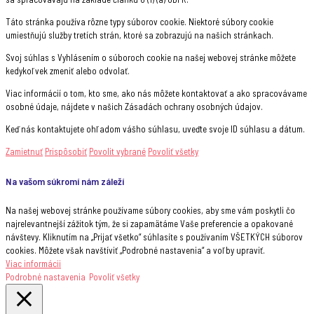
Táto stránka používa rôzne typy súborov cookie. Niektoré súbory cookie
umiestňujú služby tretích strán, ktoré sa zobrazujú na našich stránkach.
Svoj súhlas s Vyhlásením o súboroch cookie na našej webovej stránke môžete
kedykoľvek zmeniť alebo odvolať.
Viac informácií o tom, kto sme, ako nás môžete kontaktovať a ako spracovávame
osobné údaje, nájdete v našich Zásadách ochrany osobných údajov.
Keď nás kontaktujete ohľadom vášho súhlasu, uveďte svoje ID súhlasu a dátum.
Zamietnuť
Prispôsobiť
Povolit vybrané
Povoliť všetky
Na vašom súkromí nám záleží
Na našej webovej stránke používame súbory cookies, aby sme vám poskytli čo
najrelevantnejší zážitok tým, že si zapamätáme Vaše preferencie a opakované
návštevy. Kliknutím na „Prijať všetko“ súhlasíte s používaním VŠETKÝCH súborov
cookies. Môžete však navštíviť „Podrobné nastavenia“ a voľby upraviť.
Viac informácii
Podrobné nastavenia
Povoliť všetky