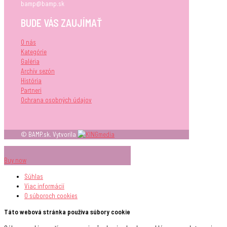
bamp@bamp.sk
BUDE VÁS ZAUJÍMAŤ
O nás
Kategórie
Galéria
Archív sezón
História
Partneri
Ochrana osobných údajov
© BAMP.sk. Vytvorila
Buy now
Súhlas
Viac informácií
O súboroch
cookies
Táto webová stránka používa súbory cookie