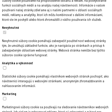
Súbory cookie používame na prispôsobenie obsahu a reklám, na poskytovanie
funkcií sociálnych médií a na analýzu našej návštevnosti. Informácie o vašom
používaní našej stránky zdieľame aj s našimi partnermi v oblasti sociálnych
médií, reklamy a analytiky, ktorí ich môžu kombinovať s ďalšími informáciami,
ktoré ste im poskytli alebo ktoré zhromaždili z vášho používania ich služieb.
Nevyhnutné
Nevyhnutné súbory cookie pomáhajú zabezpečiť použiteľnosť webovej stránky
tým, že umožňujú základné funkcie, ako je navigácia po stránkach a prístup k
zabezpečeným oblastiam webovej stránky. Webová stránka nemôže bez týchto
súborov cookie správne fungovať.
Analytika a výkonnosť
Štatistické súbory cookie pomáhajú vlastníkom webových stránok pochopiť, ako
návštevníci interagujú s webovými stránkami, anonymným zhromažďovaním a
nahlasovaním informácií.
Marketing
Marketingové súbory cookie sa používajú na sledovanie návštevníkov webových
stránok. Ich cieľom je zobrazovať reklamy, ktoré sú relevantné a pútavé pre