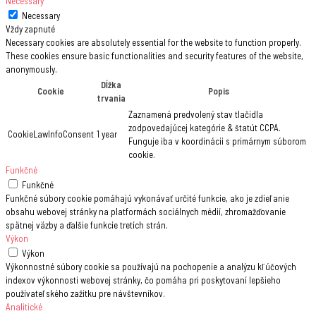
Necessary
Necessary
Vždy zapnuté
Necessary cookies are absolutely essential for the website to function properly.
These cookies ensure basic functionalities and security features of the website,
anonymously.
Dĺžka
Cookie
Popis
trvania
Zaznamená predvolený stav tlačidla
zodpovedajúcej kategórie & štatút CCPA.
CookieLawInfoConsent
1 year
Funguje iba v koordinácii s primárnym súborom
cookie.
Funkčné
Funkčné
Funkčné súbory cookie pomáhajú vykonávať určité funkcie, ako je zdieľanie
obsahu webovej stránky na platformách sociálnych médií, zhromažďovanie
spätnej väzby a ďalšie funkcie tretích strán.
Výkon
Výkon
Výkonnostné súbory cookie sa používajú na pochopenie a analýzu kľúčových
indexov výkonnosti webovej stránky, čo pomáha pri poskytovaní lepšieho
používateľského zažitku pre návštevníkov.
Analitické