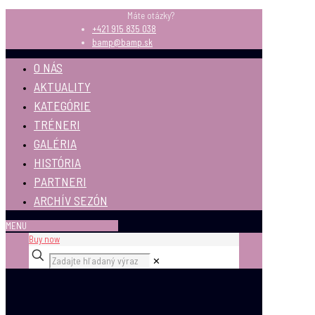
Máte otázky?
+421 915 835 038
bamp@bamp.sk
O NÁS
AKTUALITY
KATEGÓRIE
TRÉNERI
GALÉRIA
HISTÓRIA
PARTNERI
ARCHÍV SEZÓN
MENU
Buy now
✕