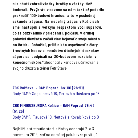
si z chuti zahrali všetky hráčky a všetky tiež
bodovali. Prvýkrát v sezóne sa nám taktiež podarilo
prekročiť 100-bodovú hranicu, a to v poslednej
sekunde zápasu. Na nedeľný zápas v Košiciach
sme nastúpili s veľkým rešpektom voči súperovi,
čo sa odzrkadlilo v priebehu 1. polčasu. V druhej
polovici dievčatá začali viac bojovať o svoje miesto
na ihrisku. Bohužiaľ, príliš nízka úspešnosť z čiary
trestných hodov a množstvo útočných doskokov
súpera sa podpísali na 30-bodovom rozdiele v
konečnom skóre.“
zhodnotil víkendové účinkovanie
svojho družstva tréner Petr Stavěl.
.
ŽBK Rožňava – BAM Poprad 44:101 (24:51)
Body BAMP: Sagalincová 18, Mertová a Húsková po 15
.
CBK MINIBUSEUROPA Košice – BAM Poprad 79:48
(51:25)
Body BAMP: Taušová 10, Mertová a Kovalčíková po 9
.
Najbližšie stretnutia staršie žiačky odohrajú 2. a 3.
novembra 2019, keď na domácej palubovke privítajú