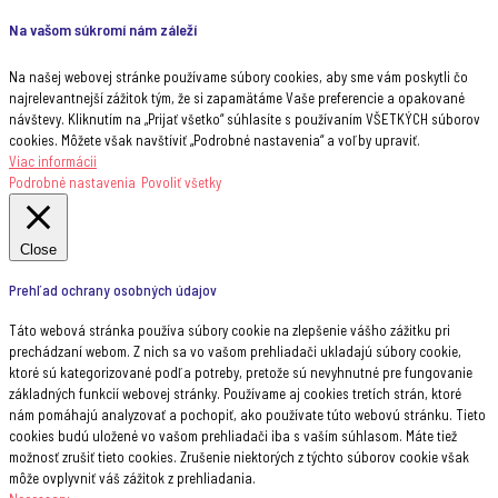
Na vašom súkromí nám záleží
Na našej webovej stránke používame súbory cookies, aby sme vám poskytli čo
najrelevantnejší zážitok tým, že si zapamätáme Vaše preferencie a opakované
návštevy. Kliknutím na „Prijať všetko“ súhlasíte s používaním VŠETKÝCH súborov
cookies. Môžete však navštíviť „Podrobné nastavenia“ a voľby upraviť.
Viac informácii
Podrobné nastavenia
Povoliť všetky
Close
Prehľad ochrany osobných údajov
Táto webová stránka používa súbory cookie na zlepšenie vášho zážitku pri
prechádzaní webom. Z nich sa vo vašom prehliadači ukladajú súbory cookie,
ktoré sú kategorizované podľa potreby, pretože sú nevyhnutné pre fungovanie
základných funkcií webovej stránky. Používame aj cookies tretích strán, ktoré
nám pomáhajú analyzovať a pochopiť, ako používate túto webovú stránku. Tieto
cookies budú uložené vo vašom prehliadači iba s vaším súhlasom. Máte tiež
možnosť zrušiť tieto cookies. Zrušenie niektorých z týchto súborov cookie však
môže ovplyvniť váš zážitok z prehliadania.