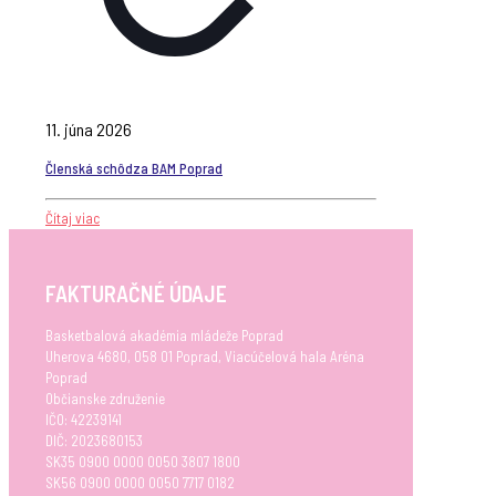
11. júna 2026
Členská schôdza BAM Poprad
Čítaj viac
FAKTURAČNÉ ÚDAJE
Basketbalová akadémia mládeže Poprad
Uherova 4680, 058 01 Poprad, Viacúčelová hala Aréna
Poprad
Občianske združenie
IČO: 42239141
DIČ: 2023680153
SK35 0900 0000 0050 3807 1800
SK56 0900 0000 0050 7717 0182