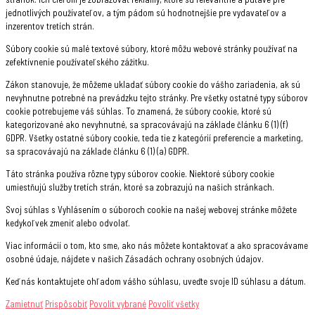
jednotlivých používateľov, a tým pádom sú hodnotnejšie pre vydavateľov a
inzerentov tretích strán.
Súbory cookie sú malé textové súbory, ktoré môžu webové stránky používať na
zefektívnenie používateľského zážitku.
Zákon stanovuje, že môžeme ukladať súbory cookie do vášho zariadenia, ak sú
nevyhnutne potrebné na prevádzku tejto stránky. Pre všetky ostatné typy súborov
cookie potrebujeme váš súhlas. To znamená, že súbory cookie, ktoré sú
kategorizované ako nevyhnutné, sa spracovávajú na základe článku 6 (1) (f)
GDPR. Všetky ostatné súbory cookie, teda tie z kategórií preferencie a marketing,
sa spracovávajú na základe článku 6 (1) (a) GDPR.
Táto stránka používa rôzne typy súborov cookie. Niektoré súbory cookie
umiestňujú služby tretích strán, ktoré sa zobrazujú na našich stránkach.
Svoj súhlas s Vyhlásením o súboroch cookie na našej webovej stránke môžete
kedykoľvek zmeniť alebo odvolať.
Viac informácií o tom, kto sme, ako nás môžete kontaktovať a ako spracovávame
osobné údaje, nájdete v našich Zásadách ochrany osobných údajov.
Keď nás kontaktujete ohľadom vášho súhlasu, uveďte svoje ID súhlasu a dátum.
Zamietnuť
Prispôsobiť
Povolit vybrané
Povoliť všetky