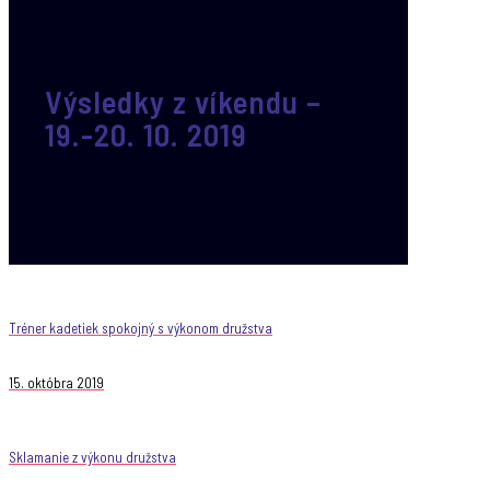
Výsledky z víkendu –
19.-20. 10. 2019
Tréner kadetiek spokojný s výkonom družstva
15. októbra 2019
Sklamanie z výkonu družstva