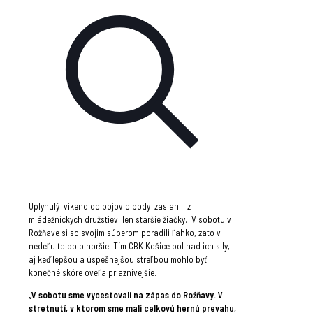
Uplynulý víkend do bojov o body zasiahli z
mládežníckych družstiev len staršie žiačky. V sobotu v
Rožňave si so svojim súperom poradili ľahko, zato v
nedeľu to bolo horšie. Tím CBK Košice bol nad ich sily,
aj keď lepšou a úspešnejšou streľbou mohlo byť
konečné skóre oveľa priaznivejšie.
„V sobotu sme vycestovali na zápas do Rožňavy. V
stretnutí, v ktorom sme mali celkovú hernú prevahu,