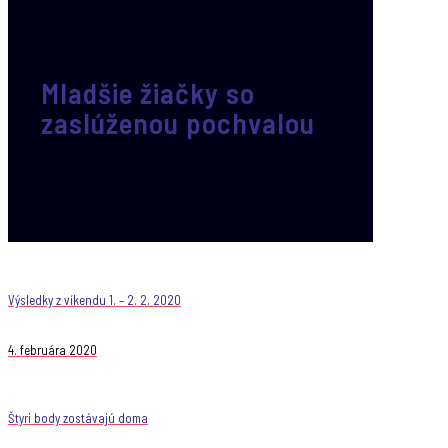
Mladšie žiačky so
zaslúženou pochvalou
Výsledky z víkendu 1. – 2. 2. 2020
4. februára 2020
Štyri body zostávajú doma