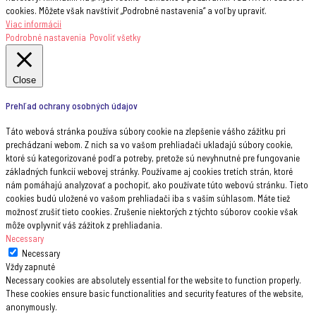
cookies. Môžete však navštíviť „Podrobné nastavenia“ a voľby upraviť.
Viac informácii
Podrobné nastavenia
Povoliť všetky
Close
Prehľad ochrany osobných údajov
Táto webová stránka používa súbory cookie na zlepšenie vášho zážitku pri
prechádzaní webom. Z nich sa vo vašom prehliadači ukladajú súbory cookie,
ktoré sú kategorizované podľa potreby, pretože sú nevyhnutné pre fungovanie
základných funkcií webovej stránky. Používame aj cookies tretích strán, ktoré
nám pomáhajú analyzovať a pochopiť, ako používate túto webovú stránku. Tieto
cookies budú uložené vo vašom prehliadači iba s vaším súhlasom. Máte tiež
možnosť zrušiť tieto cookies. Zrušenie niektorých z týchto súborov cookie však
môže ovplyvniť váš zážitok z prehliadania.
Necessary
Necessary
Vždy zapnuté
Necessary cookies are absolutely essential for the website to function properly.
These cookies ensure basic functionalities and security features of the website,
anonymously.