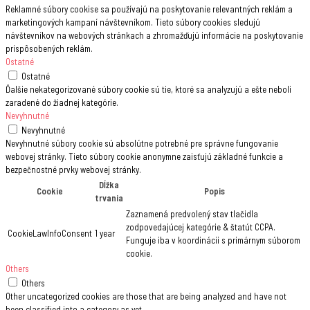
Reklamné súbory cookise sa používajú na poskytovanie relevantných reklám a
marketingových kampaní návštevníkom. Tieto súbory cookies sledujú
návštevníkov na webových stránkach a zhromažďujú informácie na poskytovanie
prispôsobených reklám.
Ostatné
Ostatné
Ďalšie nekategorizované súbory cookie sú tie, ktoré sa analyzujú a ešte neboli
zaradené do žiadnej kategórie.
Nevyhnutné
Nevyhnutné
Nevyhnutné súbory cookie sú absolútne potrebné pre správne fungovanie
webovej stránky. Tieto súbory cookie anonymne zaisťujú základné funkcie a
bezpečnostné prvky webovej stránky.
Dĺžka
Cookie
Popis
trvania
Zaznamená predvolený stav tlačidla
zodpovedajúcej kategórie & štatút CCPA.
CookieLawInfoConsent
1 year
Funguje iba v koordinácii s primárnym súborom
cookie.
Others
Others
Other uncategorized cookies are those that are being analyzed and have not
been classified into a category as yet.