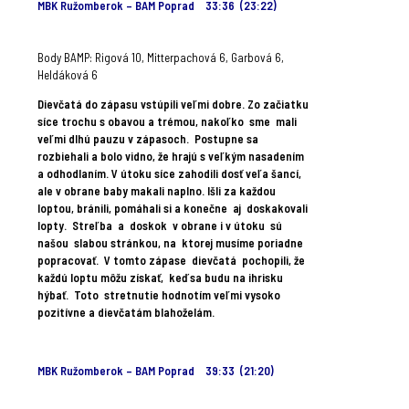
MBK Ružomberok – BAM Poprad 33:36 (23:22)
Body BAMP: Rigová 10, Mitterpachová 6, Garbová 6,
Heldáková 6
Dievčatá do zápasu vstúpili veľmi dobre. Zo začiatku
síce trochu s obavou a trémou, nakoľko sme mali
veľmi dlhú pauzu v zápasoch. Postupne sa
rozbiehali a bolo vidno, že hrajú s veľkým nasadením
a odhodlaním. V útoku síce zahodili dosť veľa šancí,
ale v obrane baby makali naplno. Išli za každou
loptou, bránili, pomáhali si a konečne aj doskakovali
lopty. Streľba a doskok v obrane i v útoku sú
našou slabou stránkou, na ktorej musíme poriadne
popracovať. V tomto zápase dievčatá pochopili, že
každú loptu môžu získať, keď sa budu na ihrisku
hýbať. Toto stretnutie hodnotím veľmi vysoko
pozitívne a dievčatám blahoželám.
MBK Ružomberok – BAM Poprad 39:33 (21:20)