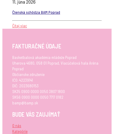
11. júna 2026
Členská schôdza BAM Poprad
Čítaj viac
FAKTURAČNÉ ÚDAJE
Basketbalová akadémia mládeže Poprad
Uherova 4680, 058 01 Poprad, Viacúčelová hala Aréna
Poprad
Občianske združenie
IČO: 42239141
DIČ: 2023680153
SK35 0900 0000 0050 3807 1800
SK56 0900 0000 0050 7717 0182
bamp@bamp.sk
BUDE VÁS ZAUJÍMAŤ
O nás
Kategórie