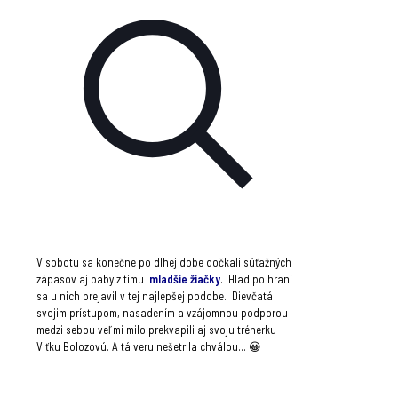
V sobotu sa konečne po dlhej dobe dočkali súťažných
zápasov aj baby z tímu
mladšie žiačky
.
Hlad po hraní
sa u nich prejavil v tej najlepšej podobe. Dievčatá
svojim prístupom, nasadením a vzájomnou podporou
medzi sebou veľmi milo prekvapili aj svoju trénerku
Viťku Bolozovú. A tá veru nešetrila chválou… 😀