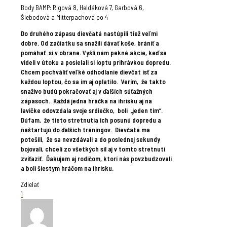
Body BAMP: Rigová 8, Heldáková 7, Garbová 6,
Šlebodová a Mitterpachová po 4
Do druhého zápasu dievčatá nastúpili tiež veľmi
dobre. Od začiatku sa snažili dávať koše, brániť a
pomáhať si v obrane. Vyšli nám pekné akcie, keď sa
videli v útoku a posielali si loptu prihrávkou dopredu.
Chcem pochváliť veľké odhodlanie dievčat isť za
každou loptou, čo sa im aj oplatilo. Verím, že takto
snaživo budú pokračovať aj v ďalších súťažných
zápasoch. Každá jedna hráčka na ihrisku aj na
lavičke odovzdala svoje srdiečko, boli „jeden tím“.
Dúfam, že tieto stretnutia ich posunú dopredu a
naštartujú do ďalších tréningov. Dievčatá ma
potešili, že sa nevzdávali a do poslednej sekundy
bojovali, chceli zo všetkých síl aj v tomto stretnutí
zvíťaziť. Ďakujem aj rodičom, ktorí nás povzbudzovali
a boli šiestym hráčom na ihrisku.
Zdielať
1