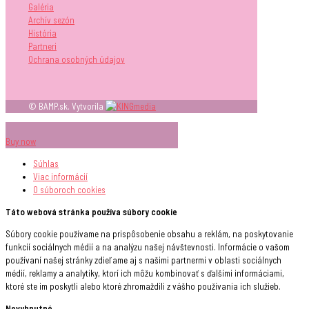
Galéria
Archív sezón
História
Partneri
Ochrana osobných údajov
© BAMP.sk. Vytvorila
Buy now
Súhlas
Viac informácií
O súboroch
cookies
Táto webová stránka používa súbory cookie
Súbory cookie používame na prispôsobenie obsahu a reklám, na poskytovanie
funkcií sociálnych médií a na analýzu našej návštevnosti. Informácie o vašom
používaní našej stránky zdieľame aj s našimi partnermi v oblasti sociálnych
médií, reklamy a analytiky, ktorí ich môžu kombinovať s ďalšími informáciami,
ktoré ste im poskytli alebo ktoré zhromaždili z vášho používania ich služieb.
Nevyhnutné