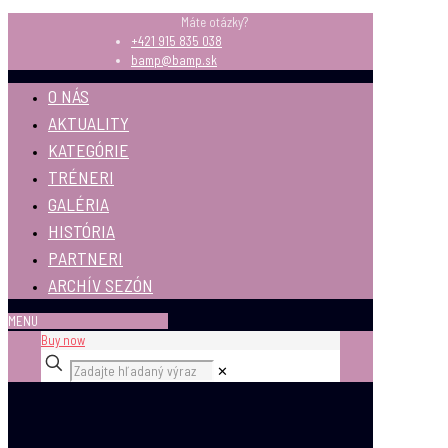
Máte otázky?
+421 915 835 038
bamp@bamp.sk
O NÁS
AKTUALITY
KATEGÓRIE
TRÉNERI
GALÉRIA
HISTÓRIA
PARTNERI
ARCHÍV SEZÓN
MENU
Buy now
✕