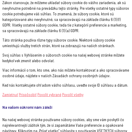
Zákon stanovuje, že môžeme ukladať súbory cookie do vášho zariadenia, ak sú
nevyhnutne potrebné na prevádzku tejto stránky. Pre všetky ostatné typy súborov
cookie potrebujeme váš súhlas. To znamená, že súbory cookie, ktoré sú
kategorizované ako nevyhnutné, sa spracovávajú na základe článku 6 (1) (f)
GDPR. Všetky ostatné súbory cookie, teda tie z kategórií preferencie a marketing,
sa spracovávajú na základe článku 6 (1) (a) GDPR.
Táto stránka používa rôzne typy súborov cookie. Niektoré súbory cookie
umiestňujú služby tretích strán, ktoré sa zobrazujú na našich stránkach.
Svoj súhlas s Vyhlásením o súboroch cookie na našej webovej stránke môžete
kedykoľvek zmeniť alebo odvolať.
Viac informácií o tom, kto sme, ako nás môžete kontaktovať a ako spracovávame
osobné údaje, nájdete v našich Zásadách ochrany osobných údajov.
Keď nás kontaktujete ohľadom vášho súhlasu, uveďte svoje ID súhlasu a dátum.
Zamietnuť
Prispôsobiť
Povolit vybrané
Povoliť všetky
Na vašom súkromí nám záleží
Na našej webovej stránke používame súbory cookies, aby sme vám poskytli čo
najrelevantnejší zážitok tým, že si zapamätáme Vaše preferencie a opakované
návštevy. Kliknutím na „Prijať všetko“ súhlasíte s používaním VŠETKÝCH súborov