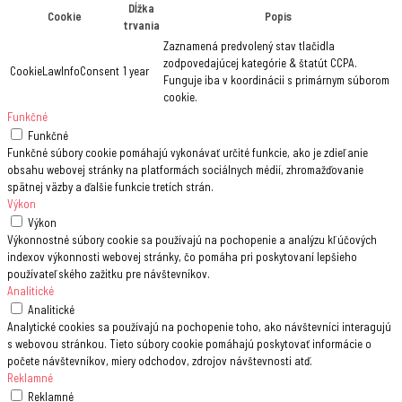
Dĺžka
Cookie
Popis
trvania
Zaznamená predvolený stav tlačidla
zodpovedajúcej kategórie & štatút CCPA.
CookieLawInfoConsent
1 year
Funguje iba v koordinácii s primárnym súborom
cookie.
Funkčné
Funkčné
Funkčné súbory cookie pomáhajú vykonávať určité funkcie, ako je zdieľanie
obsahu webovej stránky na platformách sociálnych médií, zhromažďovanie
spätnej väzby a ďalšie funkcie tretích strán.
Výkon
Výkon
Výkonnostné súbory cookie sa používajú na pochopenie a analýzu kľúčových
indexov výkonnosti webovej stránky, čo pomáha pri poskytovaní lepšieho
používateľského zažitku pre návštevníkov.
Analitické
Analitické
Analytické cookies sa používajú na pochopenie toho, ako návštevníci interagujú
s webovou stránkou. Tieto súbory cookie pomáhajú poskytovať informácie o
počete návštevníkov, miery odchodov, zdrojov návštevnosti atď.
Reklamné
Reklamné