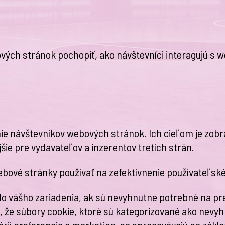
ových stránok pochopiť, ako návštevníci interagujú
ie návštevníkov webových stránok. Ich cieľom je zobr
ie pre vydavateľov a inzerentov tretích strán.
bové stránky používať na zefektívnenie používateľské
 vášho zariadenia, ak sú nevyhnutne potrebné na pre
že súbory cookie, ktoré sú kategorizované ako nevyhnu
rií preferencie a marketing, sa spracovávajú na základ