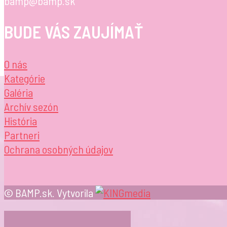
bamp@bamp.sk
BUDE VÁS ZAUJÍMAŤ
O nás
Kategórie
Galéria
Archív sezón
História
Partneri
Ochrana osobných údajov
© BAMP.sk. Vytvorila