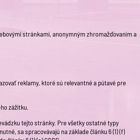
 s webovými stránkami, anonymným zhromažďovaním a
azovať reklamy, ktoré sú relevantné a pútavé pre
ho zážitku.
vádzku tejto stránky. Pre všetky ostatné typy
tné, sa spracovávajú na základe článku 6 (1) (f)
e článku 6 (1) (a) GDPR.