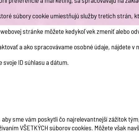
toré súbory cookie umiestňujú služby tretích strán, k
j webovej stránke môžete kedykoľvek zmeniť alebo odv
taktovať a ako spracovávame osobné údaje, nájdete v
 svoje ID súhlasu a dátum.
 aby sme vám poskytli čo najrelevantnejší zážitok tý
oužívaním VŠETKÝCH súborov cookies. Môžete však navšt