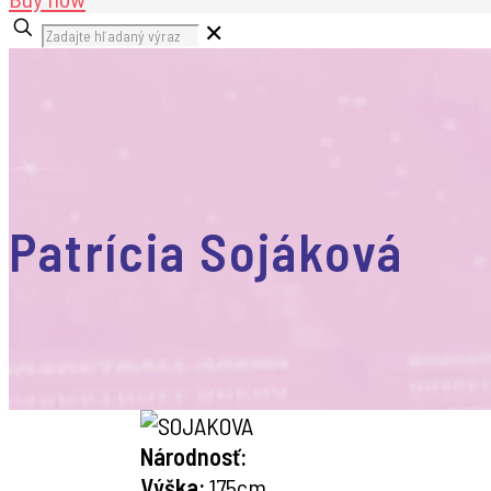
✕
Patrícia Sojáková
Národnosť:
Výška:
175cm