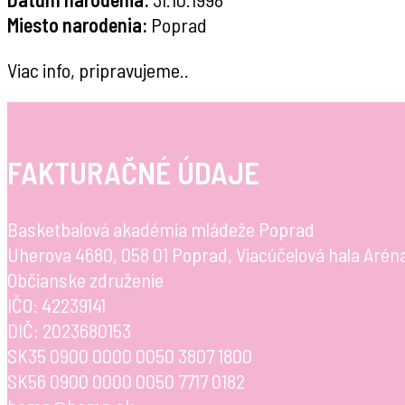
Miesto narodenia:
Poprad
Viac info, pripravujeme..
FAKTURAČNÉ ÚDAJE
Basketbalová akadémia mládeže Poprad
Uherova 4680, 058 01 Poprad, Viacúčelová hala Arén
Občianske združenie
IČO: 42239141
DIČ: 2023680153
SK35 0900 0000 0050 3807 1800
SK56 0900 0000 0050 7717 0182