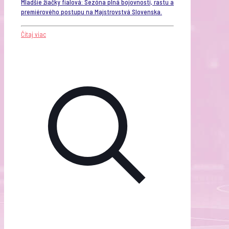
Mladšie žiačky fialová: Sezóna plná bojovnosti, rastu a
premiérového postupu na Majstrovstvá Slovenska.
Čítaj viac