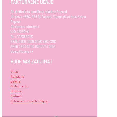
FAKTURAČNÉ ÚDAJE
Basketbalová akadémia mládeže Poprad
Uherova 4680, 058 01 Poprad, Viacúčelová hala Aréna
Poprad
Občianske združenie
IČO: 42239141
DIČ: 2023680153
SK35 0900 0000 0050 3807 1800
SK56 0900 0000 0050 7717 0182
bamp@bamp.sk
BUDE VÁS ZAUJÍMAŤ
O nás
Kategórie
Galéria
Archív sezón
História
Partneri
Ochrana osobných údajov