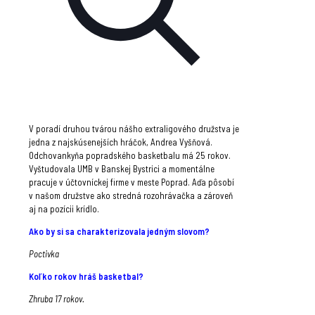
V poradí druhou tvárou nášho extraligového družstva je
jedna z najskúsenejších hráčok, Andrea Vyšňová.
Odchovankyňa popradského basketbalu má 25 rokov.
Vyštudovala UMB v Banskej Bystrici a momentálne
pracuje v účtovníckej firme v meste Poprad. Aďa pôsobí
v našom družstve ako stredná rozohrávačka a zároveň
aj na pozícii krídlo.
Ako by si sa charakterizovala jedným slovom?
Poctivka
Koľko rokov hráš basketbal?
Zhruba 17 rokov.