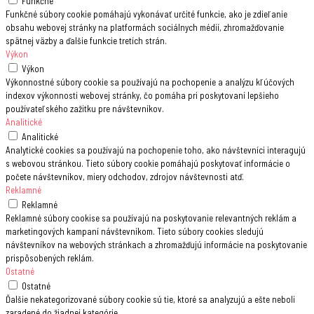
Funkčné
Funkčné súbory cookie pomáhajú vykonávať určité funkcie, ako je zdieľanie
obsahu webovej stránky na platformách sociálnych médií, zhromažďovanie
spätnej väzby a ďalšie funkcie tretích strán.
Výkon
Výkon
Výkonnostné súbory cookie sa používajú na pochopenie a analýzu kľúčových
indexov výkonnosti webovej stránky, čo pomáha pri poskytovaní lepšieho
používateľského zažitku pre návštevníkov.
Analitické
Analitické
Analytické cookies sa používajú na pochopenie toho, ako návštevníci interagujú
s webovou stránkou. Tieto súbory cookie pomáhajú poskytovať informácie o
počete návštevníkov, miery odchodov, zdrojov návštevnosti atď.
Reklamné
Reklamné
Reklamné súbory cookise sa používajú na poskytovanie relevantných reklám a
marketingových kampaní návštevníkom. Tieto súbory cookies sledujú
návštevníkov na webových stránkach a zhromažďujú informácie na poskytovanie
prispôsobených reklám.
Ostatné
Ostatné
Ďalšie nekategorizované súbory cookie sú tie, ktoré sa analyzujú a ešte neboli
zaradené do žiadnej kategórie.