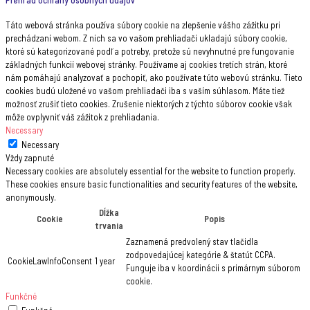
Táto webová stránka používa súbory cookie na zlepšenie vášho zážitku pri
prechádzaní webom. Z nich sa vo vašom prehliadači ukladajú súbory cookie,
ktoré sú kategorizované podľa potreby, pretože sú nevyhnutné pre fungovanie
základných funkcií webovej stránky. Používame aj cookies tretích strán, ktoré
nám pomáhajú analyzovať a pochopiť, ako používate túto webovú stránku. Tieto
cookies budú uložené vo vašom prehliadači iba s vaším súhlasom. Máte tiež
možnosť zrušiť tieto cookies. Zrušenie niektorých z týchto súborov cookie však
môže ovplyvniť váš zážitok z prehliadania.
Necessary
Necessary
Vždy zapnuté
Necessary cookies are absolutely essential for the website to function properly.
These cookies ensure basic functionalities and security features of the website,
anonymously.
Dĺžka
Cookie
Popis
trvania
Zaznamená predvolený stav tlačidla
zodpovedajúcej kategórie & štatút CCPA.
CookieLawInfoConsent
1 year
Funguje iba v koordinácii s primárnym súborom
cookie.
Funkčné