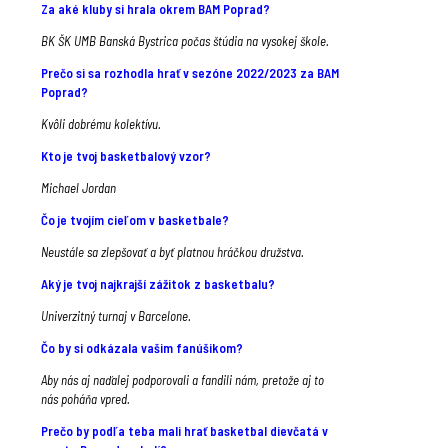
Za aké kluby si hrala okrem BAM Poprad?
BK ŠK UMB Banská Bystrica počas štúdia na vysokej škole.
Prečo si sa rozhodla hrať v sezóne 2022/2023 za BAM
Poprad?
Kvôli dobrému kolektívu.
Kto je tvoj basketbalový vzor?
Michael Jordan
Čo je tvojím cieľom v basketbale?
Neustále sa zlepšovať a byť platnou hráčkou družstva.
Aký je tvoj najkrajší zážitok z basketbalu?
Univerzitný turnaj v Barcelone.
Čo by si odkázala vašim fanúšikom?
Aby nás aj naďalej podporovali a fandili nám, pretože aj to
nás poháňa vpred.
Prečo by podľa teba mali hrať basketbal dievčatá v