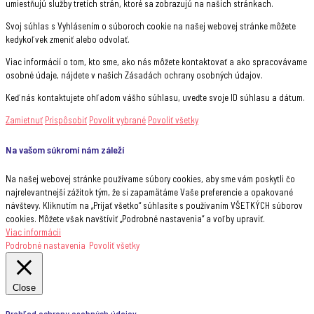
umiestňujú služby tretích strán, ktoré sa zobrazujú na našich stránkach.
Svoj súhlas s Vyhlásením o súboroch cookie na našej webovej stránke môžete
kedykoľvek zmeniť alebo odvolať.
Viac informácií o tom, kto sme, ako nás môžete kontaktovať a ako spracovávame
osobné údaje, nájdete v našich Zásadách ochrany osobných údajov.
Keď nás kontaktujete ohľadom vášho súhlasu, uveďte svoje ID súhlasu a dátum.
Zamietnuť
Prispôsobiť
Povolit vybrané
Povoliť všetky
Na vašom súkromí nám záleží
Na našej webovej stránke používame súbory cookies, aby sme vám poskytli čo
najrelevantnejší zážitok tým, že si zapamätáme Vaše preferencie a opakované
návštevy. Kliknutím na „Prijať všetko“ súhlasíte s používaním VŠETKÝCH súborov
cookies. Môžete však navštíviť „Podrobné nastavenia“ a voľby upraviť.
Viac informácii
Podrobné nastavenia
Povoliť všetky
Close
Prehľad ochrany osobných údajov