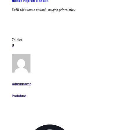
meste Poprad a okolí?
Kvôli zážitkom a získaniu nových priateľstiev.
Zdielať
0
adminbamp
Podobné