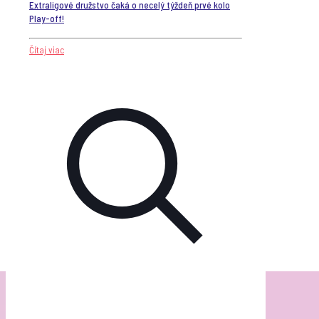
Extraligové družstvo čaká o necelý týždeň prvé kolo
Play-off!
Čítaj viac