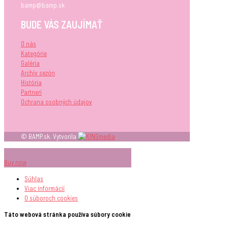
bamp@bamp.sk
BUDE VÁS ZAUJÍMAŤ
O nás
Kategórie
Galéria
Archív sezón
História
Partneri
Ochrana osobných údajov
© BAMP.sk. Vytvorila
Buy now
Súhlas
Viac informácií
O súboroch
cookies
Táto webová stránka používa súbory cookie