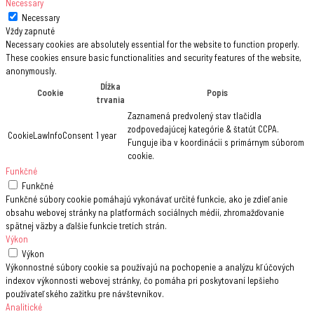
Necessary
Necessary
Vždy zapnuté
Necessary cookies are absolutely essential for the website to function properly.
These cookies ensure basic functionalities and security features of the website,
anonymously.
Dĺžka
Cookie
Popis
trvania
Zaznamená predvolený stav tlačidla
zodpovedajúcej kategórie & štatút CCPA.
CookieLawInfoConsent
1 year
Funguje iba v koordinácii s primárnym súborom
cookie.
Funkčné
Funkčné
Funkčné súbory cookie pomáhajú vykonávať určité funkcie, ako je zdieľanie
obsahu webovej stránky na platformách sociálnych médií, zhromažďovanie
spätnej väzby a ďalšie funkcie tretích strán.
Výkon
Výkon
Výkonnostné súbory cookie sa používajú na pochopenie a analýzu kľúčových
indexov výkonnosti webovej stránky, čo pomáha pri poskytovaní lepšieho
používateľského zažitku pre návštevníkov.
Analitické