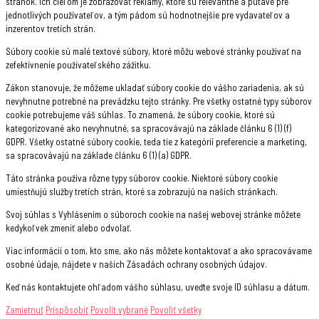
stránok. Ich cieľom je zobrazovať reklamy, ktoré sú relevantné a pútavé pre
jednotlivých používateľov, a tým pádom sú hodnotnejšie pre vydavateľov a
inzerentov tretích strán.
Súbory cookie sú malé textové súbory, ktoré môžu webové stránky používať na
zefektívnenie používateľského zážitku.
Zákon stanovuje, že môžeme ukladať súbory cookie do vášho zariadenia, ak sú
nevyhnutne potrebné na prevádzku tejto stránky. Pre všetky ostatné typy súborov
cookie potrebujeme váš súhlas. To znamená, že súbory cookie, ktoré sú
kategorizované ako nevyhnutné, sa spracovávajú na základe článku 6 (1) (f)
GDPR. Všetky ostatné súbory cookie, teda tie z kategórií preferencie a marketing,
sa spracovávajú na základe článku 6 (1) (a) GDPR.
Táto stránka používa rôzne typy súborov cookie. Niektoré súbory cookie
umiestňujú služby tretích strán, ktoré sa zobrazujú na našich stránkach.
Svoj súhlas s Vyhlásením o súboroch cookie na našej webovej stránke môžete
kedykoľvek zmeniť alebo odvolať.
Viac informácií o tom, kto sme, ako nás môžete kontaktovať a ako spracovávame
osobné údaje, nájdete v našich Zásadách ochrany osobných údajov.
Keď nás kontaktujete ohľadom vášho súhlasu, uveďte svoje ID súhlasu a dátum.
Zamietnuť
Prispôsobiť
Povolit vybrané
Povoliť všetky