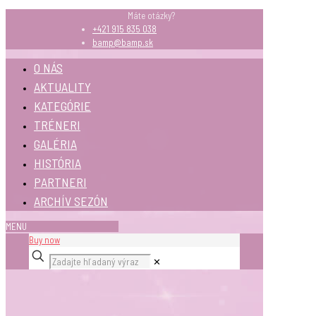
Máte otázky?
+421 915 835 038
bamp@bamp.sk
O NÁS
AKTUALITY
KATEGÓRIE
TRÉNERI
GALÉRIA
HISTÓRIA
PARTNERI
ARCHÍV SEZÓN
MENU
Buy now
✕