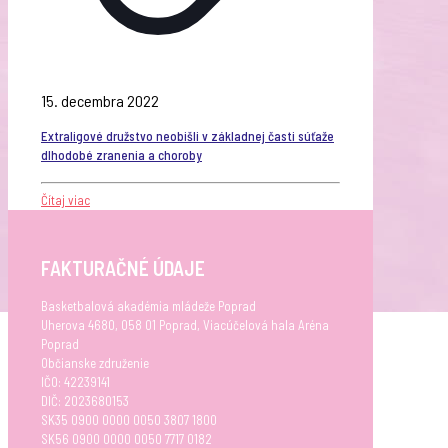
15. decembra 2022
Extraligové družstvo neobišli v základnej časti súťaže
dlhodobé zranenia a choroby
Čítaj viac
FAKTURAČNÉ ÚDAJE
Basketbalová akadémia mládeže Poprad
Uherova 4680, 058 01 Poprad, Viacúčelová hala Aréna
Poprad
Občianske združenie
IČO: 42239141
DIČ: 2023680153
SK35 0900 0000 0050 3807 1800
SK56 0900 0000 0050 7717 0182