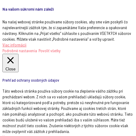
Na vašom súkromí nám záleží
Na našej webovej stránke používame súbory cookies, aby sme vám poskytli čo
najrelevantnejší zážitok tým, že si zapamätáme Vaše preferencie a opakované
návštevy. Kliknutím na „Prijať všetko“ súhlasíte s používaním VŠETKÝCH súborov
cookies. Môžete však navštíviť „Podrobné nastavenia“ a voľby upraviť.
Viac informácii
Podrobné nastavenia
Povoliť všetky
Close
Prehľad ochrany osobných údajov
Táto webová stránka používa súbory cookie na zlepšenie vášho zážitku pri
prechádzaní webom. Z nich sa vo vašom prehliadači ukladajú súbory cookie,
ktoré sú kategorizované podľa potreby, pretože sú nevyhnutné pre fungovanie
základných funkcií webovej stránky. Používame aj cookies tretích strán, ktoré
nám pomáhajú analyzovať a pochopiť, ako používate túto webovú stránku. Tieto
cookies budú uložené vo vašom prehliadači iba s vaším súhlasom. Máte tiež
možnosť zrušiť tieto cookies. Zrušenie niektorých z týchto súborov cookie však
môže ovplyvniť váš zážitok z prehliadania.