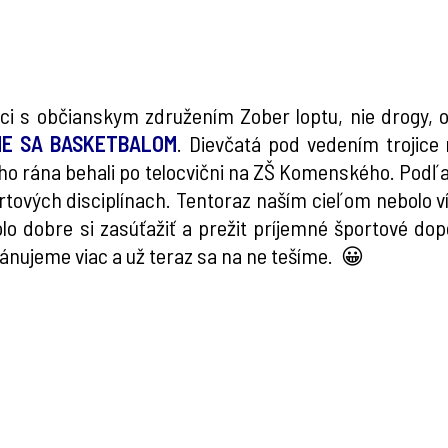
i s občianskym združením Zober loptu, nie drogy, or
E SA BASKETBALOM
. Dievčatá pod vedením trojice
o rána behali po telocvični na ZŠ Komenského. Podľa 
ortových disciplínach. Tentoraz naším cieľom nebolo ví
olo dobre si zasúťažiť a prežit príjemné športové do
nujeme viac a už teraz sa na ne tešíme. 😀