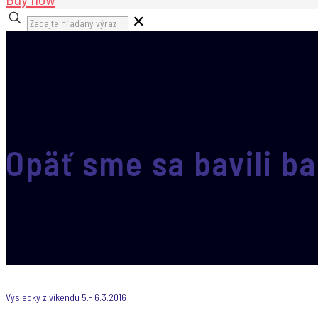
✕
Opäť sme sa bavili b
Výsledky z víkendu 5.- 6.3.2016