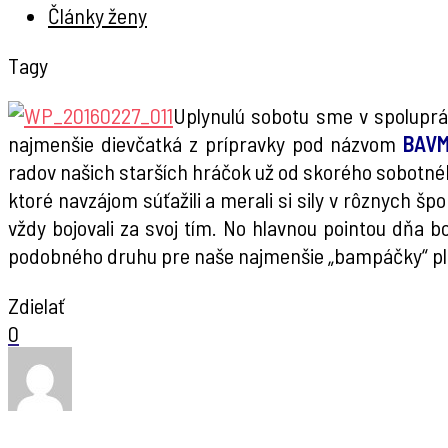
Články ženy
Tagy
Uplynulú sobotu sme v spoluprác
najmenšie dievčatká z prípravky pod názvom
BAVM
radov našich starších hráčok už od skorého sobotnéh
ktoré navzájom súťažili a merali si sily v rôznych šp
vždy bojovali za svoj tím. No hlavnou pointou dňa b
podobného druhu pre naše najmenšie „bampáčky“ plá
Zdielať
0