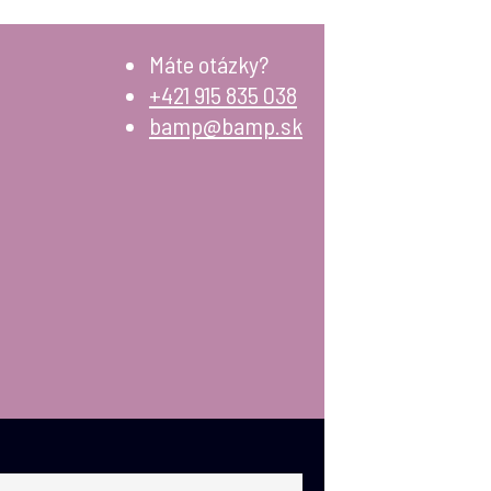
Máte otázky?
+421 915 835 038
bamp@bamp.sk