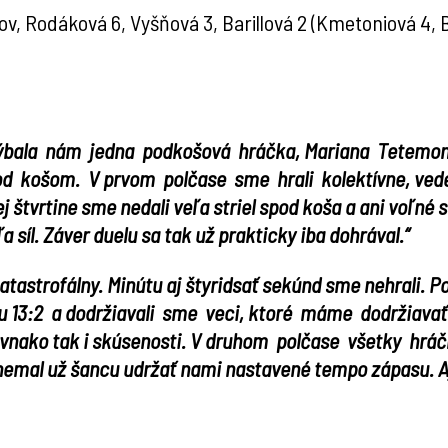
okov, Rodáková 6, Vyšňová 3, Barillová 2 (Kmetoniová 4,
ýbala nám jedna podkošová hráčka, Mariana Tetemond
od košom. V prvom polčase sme hrali kolektívne, vedel
štvrtine sme nedali veľa striel spod koša a ani voľné s
a síl. Záver duelu sa tak už prakticky iba dohrával.“
katastrofálny. Minútu aj štyridsať sekúnd sme nehrali.
ru 13:2 a dodržiavali sme veci, ktoré máme dodržiav
rovnako tak i skúsenosti. V druhom polčase všetky hráč
nemal už šancu udržať nami nastavené tempo zápasu. Aj