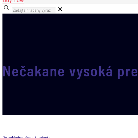
✕
Nečakane vysoká pr
Po základnej časti 6. miesto