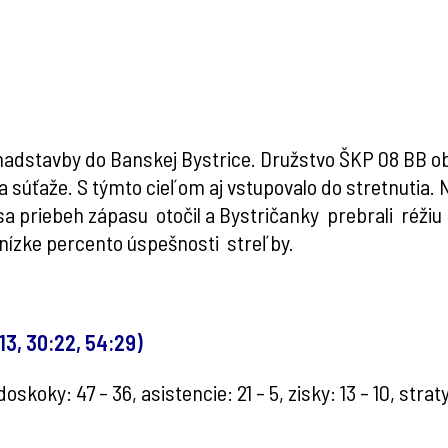
adstavby do Banskej Bystrice. Družstvo ŠKP 08 BB obs
a súťaže. S týmto cieľom aj vstupovalo do stretnutia. 
 priebeh zápasu otočil a Bystričanky prebrali réžiu 
ízke percento úspešnosti streľby.
13, 30:22, 54:29)
 doskoky: 47 – 36, asistencie: 21 – 5, zisky: 13 – 10, straty