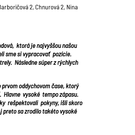
 Barboričová 2, Chnurová 2, Nina
ová, ktorá je najvyššou našou
i sme si vypracovať pozície.
trely. Následne súper z rýchlych
 Po prvom oddychovom čase, ktorý
ať. Hlavne vysoké tempo zápasu.
ky rešpektovali pokyny, išli skoro
 preto sa zrodilo takéto vysoké