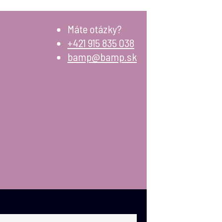
Máte otázky?
+421 915 835 038
bamp@bamp.sk