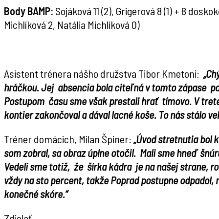
Body BAMP:
Sojáková 11 (2), Grigerová 8 (1) + 8 dosk
Michlíková 2, Natália Michlíková 0)
Asistent trénera nášho družstva Tibor Kmetoni:
„Ch
hráčkou. Jej absencia bola citeľná v tomto zápase p
Postupom času sme však prestali hrať tímovo. V tretej 
kontier zakončoval a dával lacné koše. To nás stálo veľ
Tréner domácich, Milan Špiner:
„Úvod stretnutia bol 
som zobral, sa obraz
úplne otočil. Mali sme hneď šnú
Vedeli sme totiž, že šírka kádra je na našej strane, 
vždy na sto percent, takže Poprad postupne odpadol, 
konečné skóre.“
Zdielať