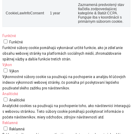
Zaznamená predvolený stav
tlačidla zodpovedajúcej
CookieLawInfoConsent
1 year
kategórie & štatút CCPA.
Funguje iba v koordinácii s
primárnym súborom cookie.
Funkčné
Funkčné
Funkčné súbory cookie pomáhajú vykonávať určité funkcie, ako je zdieľanie
obsahu webovej stránky na platformách sociálnych médií, zhromažďovanie
spätnej väzby a ďalšie funkcie tretích strán.
Výkon
Výkon
Výkonnostné súbory cookie sa používajú na pochopenie a analýzu kľúčových
indexov výkonnosti webovej stránky, čo pomáha pri poskytovaní lepšieho
používateľského zažitku pre návštevníkov.
Analitické
Analitické
Analytické cookies sa používajú na pochopenie toho, ako návštevníci interagujú
s webovou stránkou. Tieto súbory cookie pomáhajú poskytovať informácie o
počete návštevníkov, miery odchodov, zdrojov návštevnosti atď.
Reklamné
Reklamné