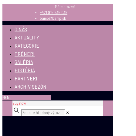
Máte otázky?
+421 915 835 038
bamp@bamp.sk
O NÁS
AKTUALITY
KATEGÓRIE
TRÉNERI
GALÉRIA
HISTÓRIA
PARTNERI
ARCHÍV SEZÓN
MENU
Buy now
✕