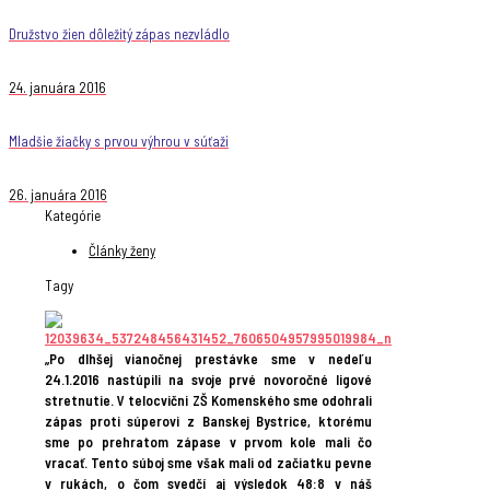
Družstvo žien dôležitý zápas nezvládlo
24. januára 2016
Mladšie žiačky s prvou výhrou v súťaži
26. januára 2016
Kategórie
Články ženy
Tagy
„Po dlhšej vianočnej prestávke sme v nedeľu
24.1.2016 nastúpili na svoje prvé novoročné ligové
stretnutie. V telocvični ZŠ Komenského sme odohrali
zápas proti súperovi z Banskej Bystrice, ktorému
sme po prehratom zápase v prvom kole mali čo
vracať. Tento súboj sme však mali od začiatku pevne
v rukách, o čom svedčí aj výsledok 48:8 v náš