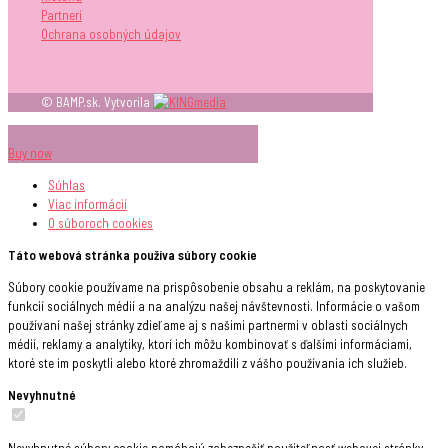
Partneri
Ochrana osobných údajov
© BAMP.sk. Vytvorila
Buy now
Súhlas
Viac informácií
O súboroch
cookies
Táto webová stránka používa súbory cookie
Súbory cookie používame na prispôsobenie obsahu a reklám, na poskytovanie
funkcií sociálnych médií a na analýzu našej návštevnosti. Informácie o vašom
používaní našej stránky zdieľame aj s našimi partnermi v oblasti sociálnych
médií, reklamy a analytiky, ktorí ich môžu kombinovať s ďalšími informáciami,
ktoré ste im poskytli alebo ktoré zhromaždili z vášho používania ich služieb.
Nevyhnutné
Nevyhnutné súbory cookie pomáhajú zabezpečiť použiteľnosť webovej stránky