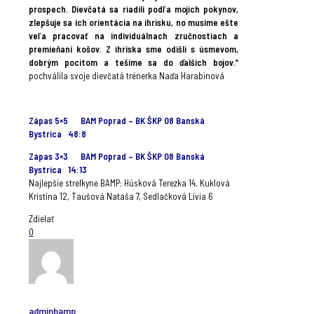
prospech. Dievčatá sa riadili podľa mojich pokynov,
zlepšuje sa ich orientácia na ihrisku, no musíme ešte
veľa pracovať na individuálnach zručnostiach a
premieňaní košov. Z ihriska sme odišli s úsmevom,
dobrým pocitom a tešíme sa do ďalších bojov.“
pochválila svoje dievčatá trénerka Naďa Harabinová
.
Zápas 5×5 BAM Poprad – BK ŠKP 08 Banská
Bystrica 48:8
Zápas 3×3 BAM Poprad – BK ŠKP 08 Banská
Bystrica 14:13
Najlepšie strelkyne BAMP: Húsková Terezka 14, Kuklová
Kristína 12, Taušová Nataša 7, Sedlačková Lívia 6
Zdielať
0
adminbamp