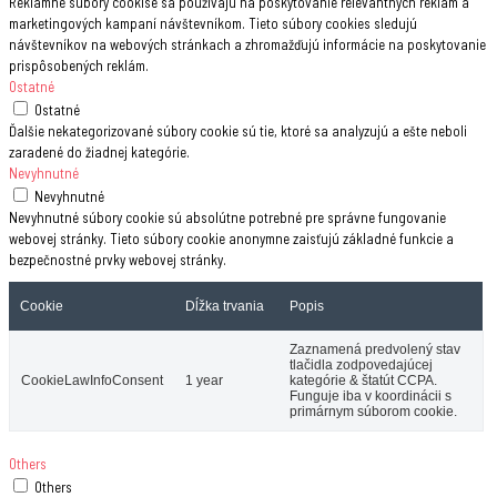
Reklamné súbory cookise sa používajú na poskytovanie relevantných reklám a
marketingových kampaní návštevníkom. Tieto súbory cookies sledujú
návštevníkov na webových stránkach a zhromažďujú informácie na poskytovanie
prispôsobených reklám.
Ostatné
Ostatné
Ďalšie nekategorizované súbory cookie sú tie, ktoré sa analyzujú a ešte neboli
zaradené do žiadnej kategórie.
Nevyhnutné
Nevyhnutné
Nevyhnutné súbory cookie sú absolútne potrebné pre správne fungovanie
webovej stránky. Tieto súbory cookie anonymne zaisťujú základné funkcie a
bezpečnostné prvky webovej stránky.
Cookie
Dĺžka trvania
Popis
Zaznamená predvolený stav
tlačidla zodpovedajúcej
CookieLawInfoConsent
1 year
kategórie & štatút CCPA.
Funguje iba v koordinácii s
primárnym súborom cookie.
Others
Others