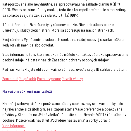
kategorizované ako nevyhnutné, sa spracovávajú na základe článku 6 (1) (f)
GDPR. Všetky ostatné súbory cookie, teda tie z kategórií preferencie a marketing,
sa spracovávajú na základe článku 6 (1) (a) GDPR.
Táto stránka používa rôzne typy súborov cookie. Niektoré súbory cookie
umiestňujú služby tretích strán, ktoré sa zobrazujú na našich stránkach.
Svoj súhlas s Vyhlásením o súboroch cookie na našej webovej stránke môžete
kedykoľvek zmeniť alebo odvolať.
Viac informácií o tom, kto sme, ako nás môžete kontaktovať a ako spracovávame
osobné údaje, nájdete v našich Zásadách ochrany osobných údajov.
Keď nás kontaktujete ohľadom vášho súhlasu, uveďte svoje ID súhlasu a dátum.
Zamietnuť
Prispôsobiť
Povolit vybrané
Povoliť všetky
Na vašom súkromí nám záleží
Na našej webovej stránke používame súbory cookies, aby sme vám poskytli čo
najrelevantnejší zážitok tým, že si zapamätáme Vaše preferencie a opakované
návštevy. Kliknutím na „Prijať všetko“ súhlasíte s používaním VŠETKÝCH súborov
cookies. Môžete však navštíviť „Podrobné nastavenia“ a voľby upraviť.
Viac informácii