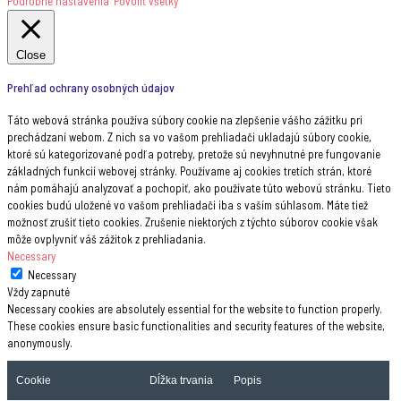
Podrobné nastavenia
Povoliť všetky
Close
Prehľad ochrany osobných údajov
Táto webová stránka používa súbory cookie na zlepšenie vášho zážitku pri
prechádzaní webom. Z nich sa vo vašom prehliadači ukladajú súbory cookie,
ktoré sú kategorizované podľa potreby, pretože sú nevyhnutné pre fungovanie
základných funkcií webovej stránky. Používame aj cookies tretích strán, ktoré
nám pomáhajú analyzovať a pochopiť, ako používate túto webovú stránku. Tieto
cookies budú uložené vo vašom prehliadači iba s vaším súhlasom. Máte tiež
možnosť zrušiť tieto cookies. Zrušenie niektorých z týchto súborov cookie však
môže ovplyvniť váš zážitok z prehliadania.
Necessary
Necessary
Vždy zapnuté
Necessary cookies are absolutely essential for the website to function properly.
These cookies ensure basic functionalities and security features of the website,
anonymously.
Cookie
Dĺžka trvania
Popis