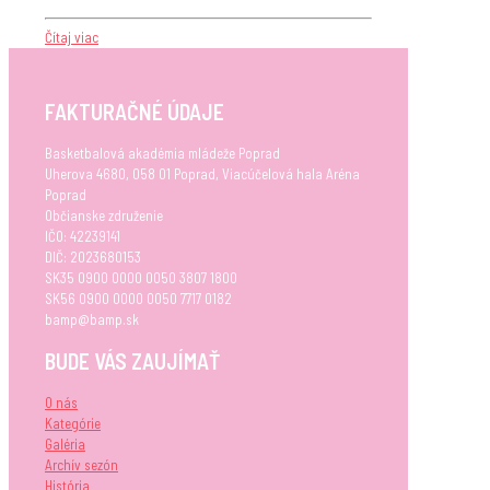
Čítaj viac
FAKTURAČNÉ ÚDAJE
Basketbalová akadémia mládeže Poprad
Uherova 4680, 058 01 Poprad, Viacúčelová hala Aréna
Poprad
Občianske združenie
IČO: 42239141
DIČ: 2023680153
SK35 0900 0000 0050 3807 1800
SK56 0900 0000 0050 7717 0182
bamp@bamp.sk
BUDE VÁS ZAUJÍMAŤ
O nás
Kategórie
Galéria
Archív sezón
História