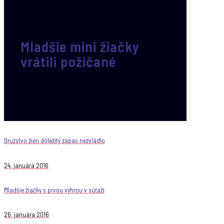
Mladšie mini žiačky
vrátili požičané
Družstvo žien dôležitý zápas nezvládlo
24. januára 2016
Mladšie žiačky s prvou výhrou v súťaži
26. januára 2016