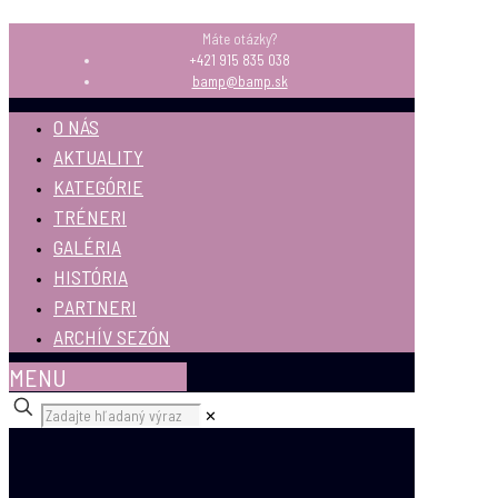
Máte otázky?
+421 915 835 038
bamp@bamp.sk
O NÁS
AKTUALITY
KATEGÓRIE
TRÉNERI
GALÉRIA
HISTÓRIA
PARTNERI
ARCHÍV SEZÓN
MENU
✕