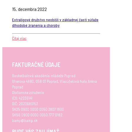
15. decembra 2022
Extraligové družstvo neobišli v základnej časti súťaže
dlhodobé zranenia a choroby
Čítaj viac
FAKTURAČNÉ ÚDAJE
Basketbalová akadémia mládeže Poprad
Uherova 4680, 058 01 Poprad, Viacúčelová hala Aréna
Poprad
Občianske združenie
IČO: 42239141
DIČ: 2023680153
SK35 0900 0000 0050 3807 1800
SK56 0900 0000 0050 7717 0182
bamp@bamp.sk
BUDE VÁS ZAUJÍMAŤ