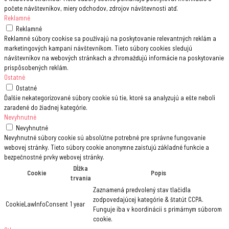
počete návštevníkov, miery odchodov, zdrojov návštevnosti atď.
Reklamné
Reklamné
Reklamné súbory cookise sa používajú na poskytovanie relevantných reklám a
marketingových kampaní návštevníkom. Tieto súbory cookies sledujú
návštevníkov na webových stránkach a zhromažďujú informácie na poskytovanie
prispôsobených reklám.
Ostatné
Ostatné
Ďalšie nekategorizované súbory cookie sú tie, ktoré sa analyzujú a ešte neboli
zaradené do žiadnej kategórie.
Nevyhnutné
Nevyhnutné
Nevyhnutné súbory cookie sú absolútne potrebné pre správne fungovanie
webovej stránky. Tieto súbory cookie anonymne zaisťujú základné funkcie a
bezpečnostné prvky webovej stránky.
Dĺžka
Cookie
Popis
trvania
Zaznamená predvolený stav tlačidla
zodpovedajúcej kategórie & štatút CCPA.
CookieLawInfoConsent
1 year
Funguje iba v koordinácii s primárnym súborom
cookie.