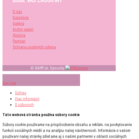
O nás
Kategórie
Galéria
Archív sezón
História
Partneri
Ochrana osobných údajov
© BAMP.sk. Vytvorila
Buy now
Súhlas
Viac informácií
O súboroch
Táto webová stránka používa súbory cookie
Súbory cookie používame na prispôsobenie obsahu a reklám, na poskytovanie
funkcií sociálnych médií a na analýzu našej návštevnosti. Informácie o vašom
používaní našej stránky zdieľame aj s našimi partnermi v oblasti sociálnych