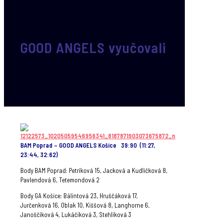
GOOD ANGELS vyučovali
BAM Poprad – GOOD ANGELS Košice 39:90 (11:27,
23:44, 32:62)
Body BAM Poprad: Petríková 15, Jacková a Kudličková 8,
Pavlendová 6, Tetemondová 2
Body GA Košice: Bálintová 23, Hruščáková 17,
Jurčenková 16, Oblak 10, Kiššová 8, Langhorne 6,
Janoščíková 4, Lukáčiková 3, Stehliková 3