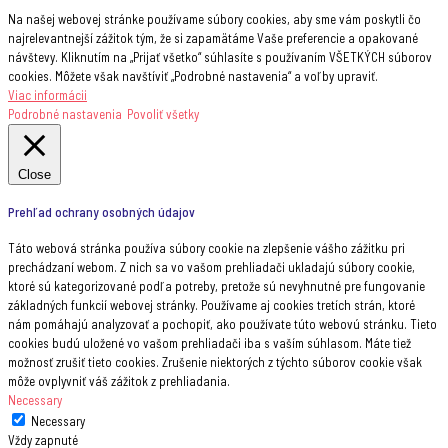
Na našej webovej stránke používame súbory cookies, aby sme vám poskytli čo
najrelevantnejší zážitok tým, že si zapamätáme Vaše preferencie a opakované
návštevy. Kliknutím na „Prijať všetko“ súhlasíte s používaním VŠETKÝCH súborov
cookies. Môžete však navštíviť „Podrobné nastavenia“ a voľby upraviť.
Viac informácii
Podrobné nastavenia
Povoliť všetky
Close
Prehľad ochrany osobných údajov
Táto webová stránka používa súbory cookie na zlepšenie vášho zážitku pri
prechádzaní webom. Z nich sa vo vašom prehliadači ukladajú súbory cookie,
ktoré sú kategorizované podľa potreby, pretože sú nevyhnutné pre fungovanie
základných funkcií webovej stránky. Používame aj cookies tretích strán, ktoré
nám pomáhajú analyzovať a pochopiť, ako používate túto webovú stránku. Tieto
cookies budú uložené vo vašom prehliadači iba s vaším súhlasom. Máte tiež
možnosť zrušiť tieto cookies. Zrušenie niektorých z týchto súborov cookie však
môže ovplyvniť váš zážitok z prehliadania.
Necessary
Necessary
Vždy zapnuté