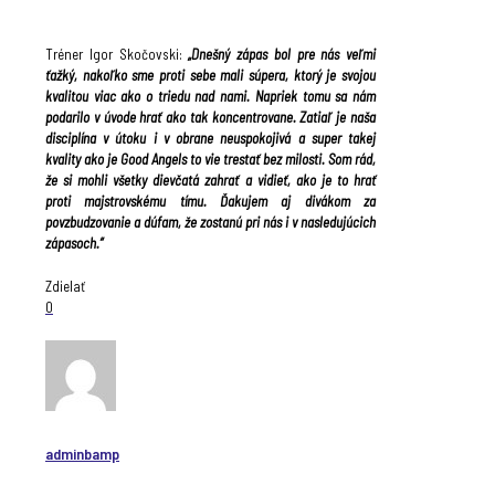
.
Tréner Igor Skočovski:
„Dnešný zápas bol pre nás veľmi
ťažký, nakoľko sme proti sebe mali súpera, ktorý je svojou
kvalitou viac ako o triedu nad nami. Napriek tomu sa nám
podarilo v úvode hrať ako tak koncentrovane. Zatiaľ je naša
disciplína v útoku i v obrane neuspokojivá a super takej
kvality ako je Good Angels to vie trestať bez milosti. Som rád,
že si mohli všetky dievčatá zahrať a vidieť, ako je to hrať
proti majstrovskému tímu. Ďakujem aj divákom za
povzbudzovanie a dúfam, že zostanú pri nás i v nasledujúcich
zápasoch.“
Zdielať
0
adminbamp