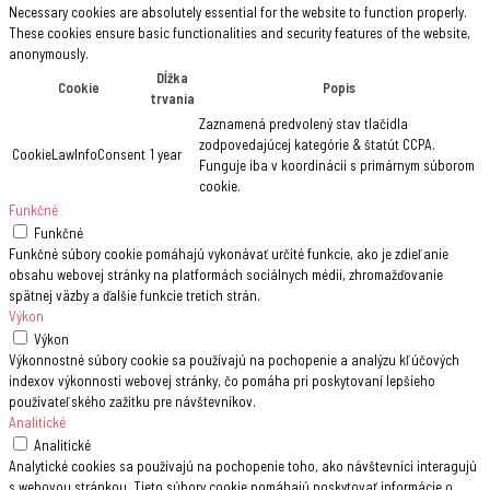
Necessary cookies are absolutely essential for the website to function properly.
These cookies ensure basic functionalities and security features of the website,
anonymously.
Dĺžka
Cookie
Popis
trvania
Zaznamená predvolený stav tlačidla
zodpovedajúcej kategórie & štatút CCPA.
CookieLawInfoConsent
1 year
Funguje iba v koordinácii s primárnym súborom
cookie.
Funkčné
Funkčné
Funkčné súbory cookie pomáhajú vykonávať určité funkcie, ako je zdieľanie
obsahu webovej stránky na platformách sociálnych médií, zhromažďovanie
spätnej väzby a ďalšie funkcie tretích strán.
Výkon
Výkon
Výkonnostné súbory cookie sa používajú na pochopenie a analýzu kľúčových
indexov výkonnosti webovej stránky, čo pomáha pri poskytovaní lepšieho
používateľského zažitku pre návštevníkov.
Analitické
Analitické
Analytické cookies sa používajú na pochopenie toho, ako návštevníci interagujú
s webovou stránkou. Tieto súbory cookie pomáhajú poskytovať informácie o