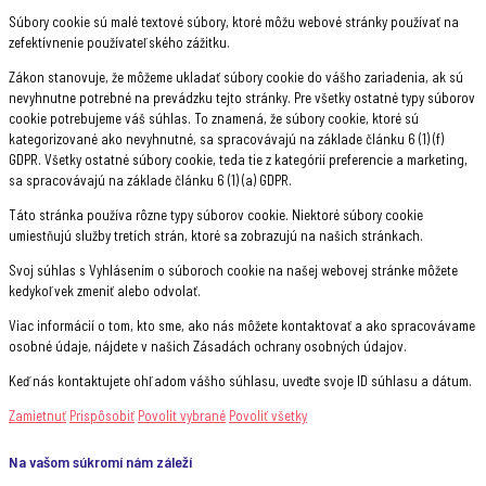
Súbory cookie sú malé textové súbory, ktoré môžu webové stránky používať na
zefektívnenie používateľského zážitku.
Zákon stanovuje, že môžeme ukladať súbory cookie do vášho zariadenia, ak sú
nevyhnutne potrebné na prevádzku tejto stránky. Pre všetky ostatné typy súborov
cookie potrebujeme váš súhlas. To znamená, že súbory cookie, ktoré sú
kategorizované ako nevyhnutné, sa spracovávajú na základe článku 6 (1) (f)
GDPR. Všetky ostatné súbory cookie, teda tie z kategórií preferencie a marketing,
sa spracovávajú na základe článku 6 (1) (a) GDPR.
Táto stránka používa rôzne typy súborov cookie. Niektoré súbory cookie
umiestňujú služby tretích strán, ktoré sa zobrazujú na našich stránkach.
Svoj súhlas s Vyhlásením o súboroch cookie na našej webovej stránke môžete
kedykoľvek zmeniť alebo odvolať.
Viac informácií o tom, kto sme, ako nás môžete kontaktovať a ako spracovávame
osobné údaje, nájdete v našich Zásadách ochrany osobných údajov.
Keď nás kontaktujete ohľadom vášho súhlasu, uveďte svoje ID súhlasu a dátum.
Zamietnuť
Prispôsobiť
Povolit vybrané
Povoliť všetky
Na vašom súkromí nám záleží