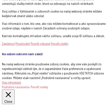
umiestňujú služby tretích strán, ktoré sa zobrazujú na našich stránkach.
Svoj súhlas s Vyhlásením o súboroch cookie na našej webovej stránke môžete
kedykoľvek zmeniť alebo odvolať.
Viac informácií o tom, kto sme, ako nás môžete kontaktovať a ako spracovávame
osobné údaje, nájdete v našich Zásadách ochrany osobných údajov.
Keď nás kontaktujete ohľadom vášho súhlasu, uveďte svoje ID súhlasu a dátum.
Zamietnuť
Prispôsobiť
Povolit vybrané
Povoliť všetky
Na vašom súkromí nám záleží
Na našej webovej stránke používame súbory cookies, aby sme vám poskytli čo
najrelevantnejší zážitok tým, že si zapamätáme Vaše preferencie a opakované
návštevy. Kliknutím na „Prijať všetko“ súhlasíte s používaním VŠETKÝCH súborov
cookies. Môžete však navštíviť „Podrobné nastavenia“ a voľby upraviť.
Viac informácii
Podrobné nastavenia
Povoliť všetky
Close