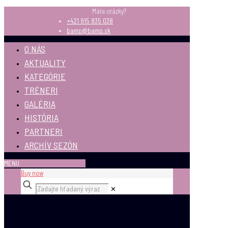
Máte otázky?
+421 915 835 038
bamp@bamp.sk
O NÁS
AKTUALITY
KATEGÓRIE
TRÉNERI
GALÉRIA
HISTÓRIA
PARTNERI
ARCHÍV SEZÓN
MENU
Buy now
✕