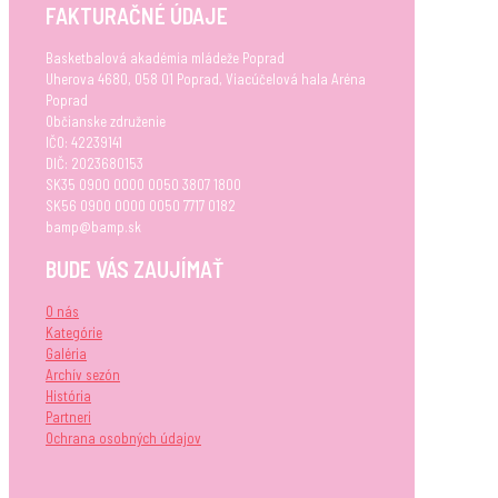
FAKTURAČNÉ ÚDAJE
Basketbalová akadémia mládeže Poprad
Uherova 4680, 058 01 Poprad, Viacúčelová hala Aréna
Poprad
Občianske združenie
IČO: 42239141
DIČ: 2023680153
SK35 0900 0000 0050 3807 1800
SK56 0900 0000 0050 7717 0182
bamp@bamp.sk
BUDE VÁS ZAUJÍMAŤ
O nás
Kategórie
Galéria
Archív sezón
História
Partneri
Ochrana osobných údajov