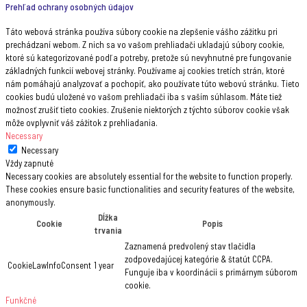
Prehľad ochrany osobných údajov
Táto webová stránka používa súbory cookie na zlepšenie vášho zážitku pri
prechádzaní webom. Z nich sa vo vašom prehliadači ukladajú súbory cookie,
ktoré sú kategorizované podľa potreby, pretože sú nevyhnutné pre fungovanie
základných funkcií webovej stránky. Používame aj cookies tretích strán, ktoré
nám pomáhajú analyzovať a pochopiť, ako používate túto webovú stránku. Tieto
cookies budú uložené vo vašom prehliadači iba s vaším súhlasom. Máte tiež
možnosť zrušiť tieto cookies. Zrušenie niektorých z týchto súborov cookie však
môže ovplyvniť váš zážitok z prehliadania.
Necessary
Necessary
Vždy zapnuté
Necessary cookies are absolutely essential for the website to function properly.
These cookies ensure basic functionalities and security features of the website,
anonymously.
Dĺžka
Cookie
Popis
trvania
Zaznamená predvolený stav tlačidla
zodpovedajúcej kategórie & štatút CCPA.
CookieLawInfoConsent
1 year
Funguje iba v koordinácii s primárnym súborom
cookie.
Funkčné