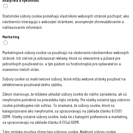
Analytika a výkonnosť
Štatistické súbory cookie pomáhajú vlastníkom webových stránok pochopiť, ako
návštevníci interagujú s webovými stránkami, anonymným zhromažďovaním a
nahlasovaním informácií.
Marketing
Marketingové súbory cookie sa používajú na sledovanie návštevníkov webových
stránok. Ich cieľom je zobrazovať reklamy, ktoré sú relevantné a pútavé pre
jednotlivých používateľov, a tým pádom sú hodnotnejšie pre vydavateľov a
inzerentov tretích strán.
Súbory cookie sú malé textové súbory, ktoré môžu webové stránky používať na
zefektívnenie používateľského zážitku.
Zákon stanovuje, že môžeme ukladať súbory cookie do vášho zariadenia, ak sú
nevyhnutne potrebné na prevádzku tejto stránky. Pre všetky ostatné typy súborov
cookie potrebujeme váš súhlas. To znamená, že súbory cookie, ktoré sú
kategorizované ako nevyhnutné, sa spracovávajú na základe článku 6 (1) (f)
GDPR. Všetky ostatné súbory cookie, teda tie z kategórií preferencie a marketing,
sa spracovávajú na základe článku 6 (1) (a) GDPR.
Táto stránka používa rôzne typy súborov cookie. Niektoré súbory cookie