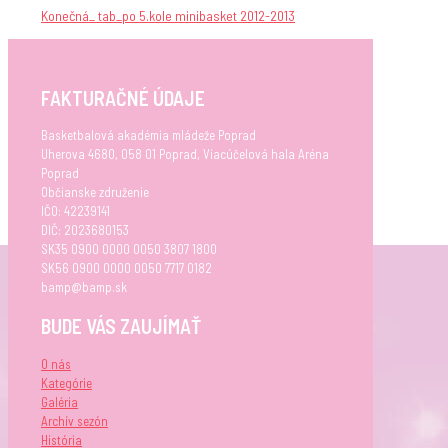
Konečná_ tab_po 5.kole minibasket 2012-2013
FAKTURAČNÉ ÚDAJE
Basketbalová akadémia mládeže Poprad
Uherova 4680, 058 01 Poprad, Viacúčelová hala Aréna
Poprad
Občianske združenie
IČO: 42239141
DIČ: 2023680153
SK35 0900 0000 0050 3807 1800
SK56 0900 0000 0050 7717 0182
bamp@bamp.sk
BUDE VÁS ZAUJÍMAŤ
O nás
Kategórie
Galéria
Archív sezón
História