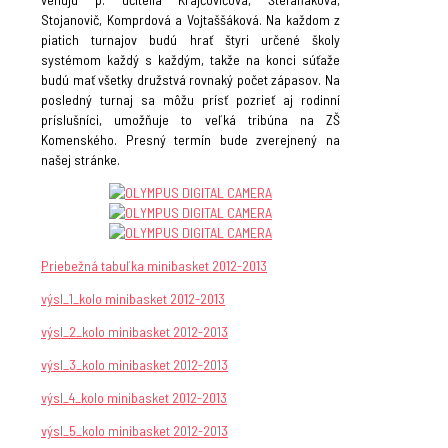
Stojanovič, Komprdová a Vojtaššáková. Na každom z
piatich turnajov budú hrať štyri určené školy
systémom každý s každým, takže na konci súťaže
budú mať všetky družstvá rovnaký počet zápasov. Na
posledný turnaj sa môžu prísť pozrieť aj rodinní
príslušníci, umožňuje to veľká tribúna na ZŠ
Komenského. Presný termín bude zverejnený na
našej stránke.
Priebežná tabuľka minibasket 2012-2013
výsl_1_kolo minibasket 2012-2013
výsl_2_kolo minibasket 2012-2013
výsl_3_kolo minibasket 2012-2013
výsl_4_kolo minibasket 2012-2013
výsl_5_kolo minibasket 2012-2013