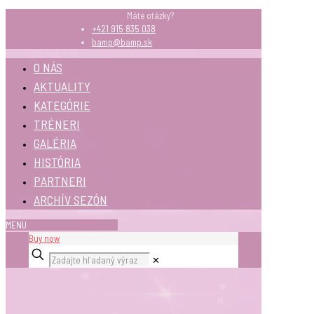
Máte otázky?
+421 915 835 038
bamp@bamp.sk
O NÁS
AKTUALITY
KATEGÓRIE
TRÉNERI
GALÉRIA
HISTÓRIA
PARTNERI
ARCHÍV SEZÓN
MENU
Buy now
✕