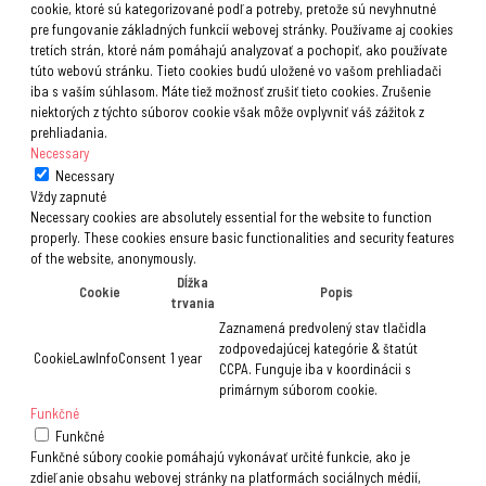
cookie, ktoré sú kategorizované podľa potreby, pretože sú nevyhnutné
pre fungovanie základných funkcií webovej stránky. Používame aj cookies
tretích strán, ktoré nám pomáhajú analyzovať a pochopiť, ako používate
túto webovú stránku. Tieto cookies budú uložené vo vašom prehliadači
iba s vaším súhlasom. Máte tiež možnosť zrušiť tieto cookies. Zrušenie
niektorých z týchto súborov cookie však môže ovplyvniť váš zážitok z
prehliadania.
Necessary
Necessary
Vždy zapnuté
Necessary cookies are absolutely essential for the website to function
properly. These cookies ensure basic functionalities and security features
of the website, anonymously.
Dĺžka
Cookie
Popis
trvania
Zaznamená predvolený stav tlačidla
zodpovedajúcej kategórie & štatút
CookieLawInfoConsent
1 year
CCPA. Funguje iba v koordinácii s
primárnym súborom cookie.
Funkčné
Funkčné
Funkčné súbory cookie pomáhajú vykonávať určité funkcie, ako je
zdieľanie obsahu webovej stránky na platformách sociálnych médií,