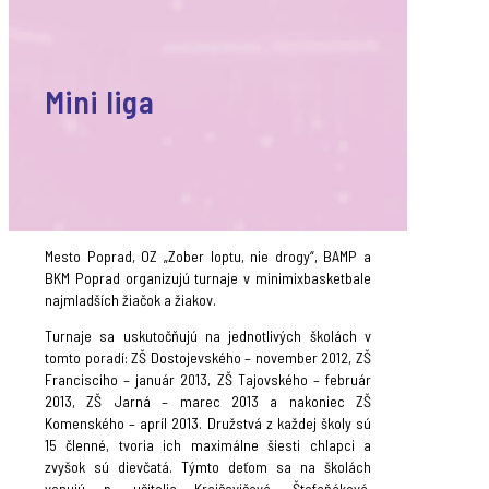
Mini liga
Mesto Poprad, OZ „Zober loptu, nie drogy“, BAMP a
BKM Poprad organizujú turnaje v minimixbasketbale
najmladších žiačok a žiakov.
Turnaje sa uskutočňujú na jednotlivých školách v
tomto poradí: ZŠ Dostojevského – november 2012, ZŠ
Francisciho – január 2013, ZŠ Tajovského – február
2013, ZŠ Jarná – marec 2013 a nakoniec ZŠ
Komenského – apríl 2013. Družstvá z každej školy sú
15 členné, tvoria ich maximálne šiesti chlapci a
zvyšok sú dievčatá. Týmto deťom sa na školách
venujú p. učitelia Krajčovičová, Štefaňáková,