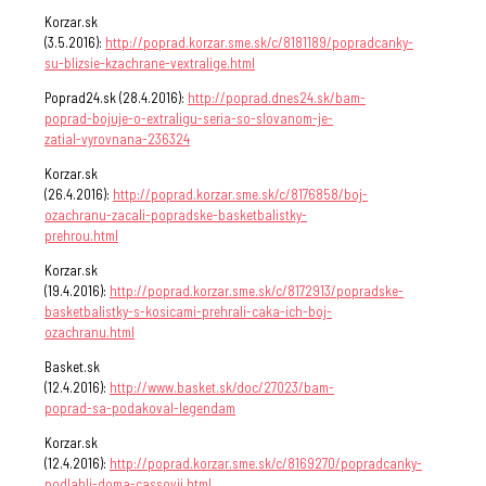
Korzar.sk
(3.5.2016):
http://poprad.korzar.sme.sk/c/8181189/popradcanky-
su-blizsie-kzachrane-vextralige.html
Poprad24.sk (28.4.2016):
http://poprad.dnes24.sk/bam-
poprad-bojuje-o-extraligu-seria-so-slovanom-je-
zatial-vyrovnana-236324
Korzar.sk
(26.4.2016):
http://poprad.korzar.sme.sk/c/8176858/boj-
ozachranu-zacali-popradske-basketbalistky-
prehrou.html
Korzar.sk
(19.4.2016):
http://poprad.korzar.sme.sk/c/8172913/popradske-
basketbalistky-s-kosicami-prehrali-caka-ich-boj-
ozachranu.html
Basket.sk
(12.4.2016):
http://www.basket.sk/doc/27023/bam-
poprad-sa-podakoval-legendam
Korzar.sk
(12.4.2016):
http://poprad.korzar.sme.sk/c/8169270/popradcanky-
podlahli-doma-cassovii.html