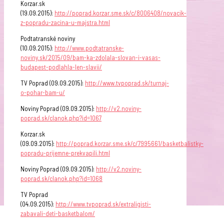
Korzar.sk
(19.09.2015):
http://poprad.korzar.sme.sk/c/8006408/novacik-
z-popradu-zacina-u-majstra.html
Podtatranské noviny
(10.09.2015):
http://www.podtatranske-
noviny.sk/2015/09/bam-ka-zdolala-slovan-i-vasas-
budapest-podlahla-len-slavii/
TV Poprad (09.09.2015):
http://www.tvpoprad.sk/turnaj-
o-pohar-bam-u/
Noviny Poprad (09.09.2015):
http://v2.noviny-
poprad.sk/clanok.php?id=1067
Korzar.sk
(09.09.2015):
http://poprad.korzar.sme.sk/c/7995661/basketbalistky-
popradu-prijemne-
prekvapili.html
Noviny Poprad (09.09.2015):
http://v2.noviny-
poprad.sk/clanok.php?id=1068
TV Poprad
(04.09.2015):
http://www.tvpoprad.sk/extraligisti-
zabavali-deti-basketbalom/