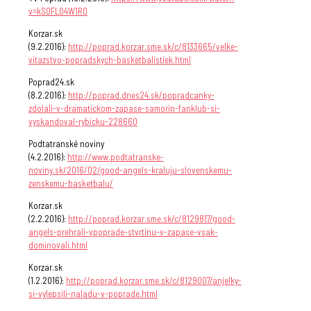
v=kSOFL04W1R0
Korzar.sk
(9.2.2016):
http://poprad.korzar.sme.sk/c/8133665/velke-
vitazstvo-popradskych-basketbalistiek.html
Poprad24.sk
(8.2.2016):
http://poprad.dnes24.sk/popradcanky-
zdolali-v-dramatickom-zapase-samorin-fanklub-si-
vyskandoval-rybicku-228660
Podtatranské noviny
(4.2.2016):
http://www.podtatranske-
noviny.sk/2016/02/good-angels-kraluju-slovenskemu-
zenskemu-basketbalu/
Korzar.sk
(2.2.2016):
http://poprad.korzar.sme.sk/c/8129817/good-
angels-prehrali-vpoprade-stvrtinu-v-zapase-vsak-
dominovali.html
Korzar.sk
(1.2.2016):
http://poprad.korzar.sme.sk/c/8129007/anjelky-
si-vylepsili-naladu-v-poprade.html