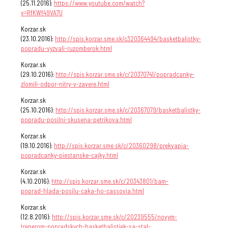
(25.11.2016):
https://www.youtube.com/watch?
v=RfKWf49VA7U
Korzar.sk
(23.10.2016):
http://spis.korzar.sme.sk/c320364494/basketbalistky-
popradu-vyzvali-ruzomberok.html
Korzar.sk
(29.10.2016):
http://spis.korzar.sme.sk/c/20370741/popradcanky-
zlomili-odpor-nitry-v-zavere.html
Korzar.sk
(25.10.2016):
http://spis.korzar.sme.sk/c/20367079/basketbalistky-
popradu-posilni-skusena-petrikova.html
Korzar.sk
(19.10.2016):
http://spis.korzar.sme.sk/c/20360298/prekvapia-
popradcanky-piestanske-cajky.html
Korzar.sk
(4.10.2016):
http://spis.korzar.sme.sk/c/20343801/bam-
poprad-hlada-posilu-caka-ho-cassovia.html
Korzar.sk
(12.8.2016):
http://spis.korzar.sme.sk/c/20239555/novym-
trenerom-popradskych-basketbalistiek-sa-stal-