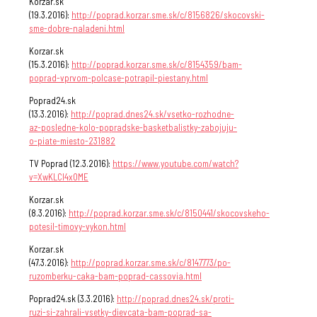
Korzar.sk
(19.3.2016):
http://poprad.korzar.sme.sk/c/8156826/skocovski-
sme-dobre-naladeni.html
Korzar.sk
(15.3.2016):
http://poprad.korzar.sme.sk/c/8154359/bam-
poprad-vprvom-polcase-potrapil-piestany.html
Poprad24.sk
(13.3.2016):
http://poprad.dnes24.sk/vsetko-rozhodne-
az-posledne-kolo-popradske-basketbalistky-zabojuju-
o-piate-miesto-231882
TV Poprad (12.3.2016):
https://www.youtube.com/watch?
v=XwKLCI4xOME
Korzar.sk
(8.3.2016):
http://poprad.korzar.sme.sk/c/8150441/skocovskeho-
potesil-timovy-vykon.html
Korzar.sk
(47.3.2016):
http://poprad.korzar.sme.sk/c/8147773/po-
ruzomberku-caka-bam-poprad-cassovia.html
Poprad24.sk (3.3.2016):
http://poprad.dnes24.sk/proti-
ruzi-si-zahrali-vsetky-dievcata-bam-poprad-sa-