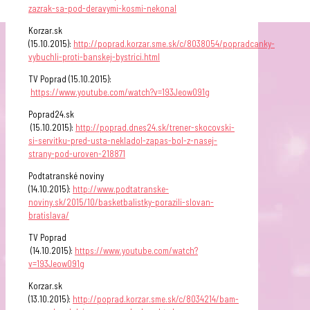
zazrak-sa-pod-deravymi-kosmi-nekonal
Korzar.sk
(15.10.2015):
http://poprad.korzar.sme.sk/c/8038054/popradcanky-
vybuchli-proti-banskej-bystrici.html
TV Poprad (15.10.2015):
https://www.youtube.com/watch?v=193Jeow091g
Poprad24.sk
(15.10.2015):
http://poprad.dnes24.sk/trener-skocovski-
si-servitku-pred-usta-nekladol-zapas-bol-z-nasej-
strany-pod-uroven-218871
Podtatranské noviny
(14.10.2015):
http://www.podtatranske-
noviny.sk/2015/10/basketbalistky-porazili-slovan-
bratislava/
TV Poprad
(14.10.2015):
https://www.youtube.com/watch?
v=193Jeow091g
Korzar.sk
(13.10.2015):
http://poprad.korzar.sme.sk/c/8034214/bam-