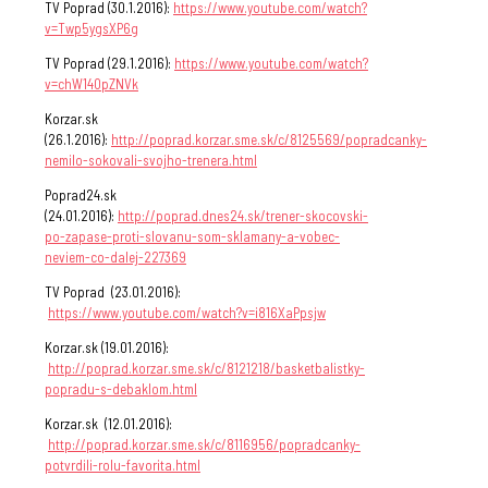
TV Poprad (30.1.2016):
https://www.youtube.com/watch?
v=Twp5ygsXP6g
TV Poprad (29.1.2016):
https://www.youtube.com/watch?
v=chW14OpZNVk
Korzar.sk
(26.1.2016):
http://poprad.korzar.sme.sk/c/8125569/popradcanky-
nemilo-sokovali-svojho-trenera.html
Poprad24.sk
(24.01.2016):
http://poprad.dnes24.sk/trener-skocovski-
po-zapase-proti-slovanu-som-sklamany-a-vobec-
neviem-co-dalej-227369
TV Poprad (23.01.2016):
https://www.youtube.com/watch?v=i816XaPpsjw
Korzar.sk (19.01.2016):
http://poprad.korzar.sme.sk/c/8121218/basketbalistky-
popradu-s-debaklom.html
Korzar.sk (12.01.2016):
http://poprad.korzar.sme.sk/c/8116956/popradcanky-
potvrdili-rolu-favorita.html