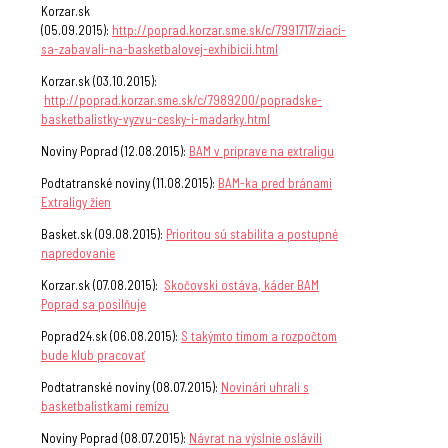
Korzar.sk
(05.09.2015):
http://poprad.korzar.sme.sk/c/7991717/ziaci-
sa-zabavali-na-basketbalovej-exhibicii.html
Korzar.sk (03.10.2015):
http://poprad.korzar.sme.sk/c/7989200/popradske-
basketbalistky-vyzvu-cesky-i-madarky.html
Noviny Poprad (12.08.2015):
BAM v príprave na extraligu
Podtatranské noviny (11.08.2015):
BAM-ka pred bránami
Extraligy žien
Basket.sk (09.08.2015):
Prioritou sú stabilita a postupné
napredovanie
Korzar.sk (07.08.2015):
Skočovski ostáva, káder BAM
Poprad sa posilňuje
Poprad24.sk (06.08.2015):
S takýmto tímom a rozpočtom
bude klub pracovať
Podtatranské noviny (08.07.2015):
Novinári uhrali s
basketbalistkami remízu
Noviny Poprad (08.07.2015):
Návrat na výslnie oslávili