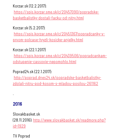
Korzar.sk (12.2.2017):
https://spis.korzar.sme.sk/c/20457090/popradske-
basketbalistky-dostali-facku-od-nitry.html
Korzar.sk (5.2.2017):
https://spis.korzar.sme.sk/c/20451367/popradcanky-v-
prvom-polcase-hryzli-kosicke-anjelky.html
Korzar.sk (22.1.2017)
https://spis.korzar.sme.sk/c/20439506/popradcankam-
odstupenie-cassovie-nepomohlo.html
Poprad24.sk (22.1.2017):
http://poprad.dnes24.sk/popradske-basketbalistky-
zdolali-nitru-pod-kosom-s-mladou-posilou-261162
.
2016
Slovakbasket.sk
(28.11.2016):
http://www.slovakbasket.sk/readmore.php?
id=1929
TV Poprad