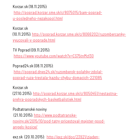
Korzar.sk (18.11.2015):
http://poprad.korzar.sme.sk/c/8075015/bam-poprad-
u-posledneho-nezakopol.html
Korzar.sk
(10.11.2015):
http://poprad.korzar.sme.sk/c/8066202/ruzombercanky-
vyucovali-v-poprade.html
TV Poprad (09.11.2015):
https://www.youtube.com/watch?v=CS75tnMcf30
Poprad24.sk (08.11.2015):
http://poprad.dnes24.sk/ruzomberok-polahky-zdolal-
poprad-ruza-trestala-kazdu-chybu-domacich-221085
Korzar.sk
(27.10.2015):
http://poprad.korzar.sme.sk/c/8050451/nestastna-
prehra-popradskych-basketbalistiek.html
Podtatranské noviny
(21.10.2015):
http://www.podtatranske-
noviny.sk/2015/10/pod-tatry-pricestoval-majster-good-
angels-kosice/
exz.sk (20.10.2015):
http://exz.sk/doc/23921/ziaden-