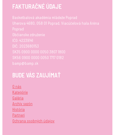
FAKTURAČNÉ ÚDAJE
Basketbalová akadémia mládeže Poprad
Uherova 4680, 058 01 Poprad, Viacúčelová hala Aréna
Poprad
Občianske združenie
IČO: 42239141
DIČ: 2023680153
SK35 0900 0000 0050 3807 1800
SK56 0900 0000 0050 7717 0182
bamp@bamp.sk
BUDE VÁS ZAUJÍMAŤ
O nás
Kategórie
Galéria
Archív sezón
História
Partneri
Ochrana osobných údajov