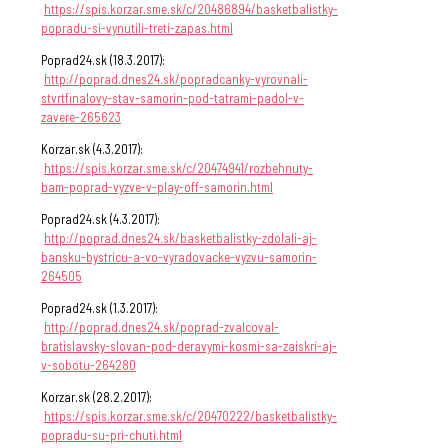
https://spis.korzar.sme.sk/c/20486894/basketbalistky-
popradu-si-vynutili-treti-zapas.html
Poprad24.sk (18.3.2017):
http://poprad.dnes24.sk/popradcanky-vyrovnali-
stvrtfinalovy-stav-samorin-pod-tatrami-padol-v-
zavere-265623
Korzar.sk (4.3.2017):
https://spis.korzar.sme.sk/c/20474941/rozbehnuty-
bam-poprad-vyzve-v-play-off-samorin.html
Poprad24.sk (4.3.2017):
http://poprad.dnes24.sk/basketbalistky-zdolali-aj-
bansku-bystricu-a-vo-vyradovacke-vyzvu-samorin-
264505
Poprad24.sk (1.3.2017):
http://poprad.dnes24.sk/poprad-zvalcoval-
bratislavsky-slovan-pod-deravymi-kosmi-sa-zaiskri-aj-
v-sobotu-264280
Korzar.sk (28.2.2017):
https://spis.korzar.sme.sk/c/20470222/basketbalistky-
popradu-su-pri-chuti.html