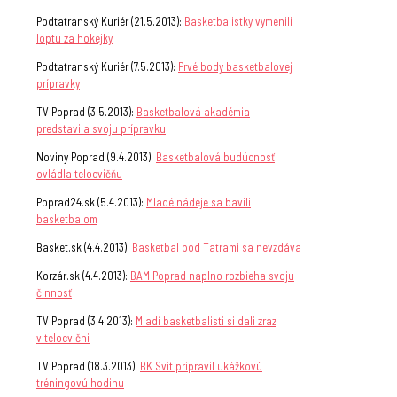
Podtatranský Kuriér (21.5.2013):
Basketbalistky vymenili
loptu za hokejky
Podtatranský Kuriér (7.5.2013):
Prvé body basketbalovej
prípravky
TV Poprad (3.5.2013):
Basketbalová akadémia
predstavila svoju prípravku
Noviny Poprad (9.4.2013):
Basketbalová budúcnosť
ovládla telocvičňu
Poprad24.sk (5.4.2013):
Mladé nádeje sa bavili
basketbalom
Basket.sk (4.4.2013):
Basketbal pod Tatrami sa nevzdáva
Korzár.sk (4.4.2013):
BAM Poprad naplno rozbieha svoju
činnosť
TV Poprad (3.4.2013):
Mladí basketbalisti si dali zraz
v telocvični
TV Poprad (18.3.2013):
BK Svit pripravil ukážkovú
tréningovú hodinu