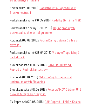
so sklonenými hlavami
Korzar.sk (20.05.2015):
Basketbalistky Popradu sa v
Srbsku nestratili
Podtatranský kuriér (10.05.2015):
Kadetky štvrté na M SR
Podtatranské noviny (07.05.2015):
Boj popradských
basketbalistiek o extraligu vrcholí
Korzar.sk (05.05.2015):
Popradčanky ostávajú v hre o
extraligu
Podtatranský kuriér (28.04.2015):
V play-off spoliehajú
na Faktor X
Slovakbasket.sk (10.04.2015):
EASTER CUP zvládli
Poprad aj Pezinok fantasticky
Korzar.sk (09.04.2015):
Veľkonočný turnaj sa stal
korisťou mladých Sloveniek
Slovakbasket.sk (07.04.2015):
Peter JANKOVIČ tréner U 16
dievčat tvrdí,že sú pravý tím.
TV Poprad.sk (30.03..2015):
BAM Poprad – TYDAM Košice