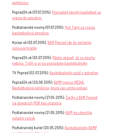
exhibíciou
Poprad24.sk (07.07.2015):
Popradský ženský basketbal sa
vracia do extraligy.
Podtatranské noviny (07.07.2015):
Pod Tatry sa vracia
basketbalová extraliga
Korzar.sk (03.07.2015):
BAM Poprad ide do extraligy,
oslovuje hráčky
Poprad24.sk (03.07.2015):
Médiá ukázali, že sa športu
neboja: Trúfli si aj na popradské basketbalistky
TV Poprad (02.07.2015):
Basketbalistky opäť v extralige
Poprad24.sk (29.06.2015):
BAMP versus MÉDIÁ:
Basketbalová exhibícia, ktorá vás určite pobaví
Podtatranské noviny (27.05.2015):
Žiačky z BAM Poprad
na domácich MSR bez víťazstva
Podtatranské noviny (21.05.2015):
BAM-ka ukončila
súťažný ročník
Podtatranský kuriér (20.05.2015):
Basketbalistky BAMP