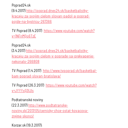
Poprad24.sk
(9.4.2017)
http://poprad.dnes24.sk/basketbalistky-
kracaju-za-svojim-cielom-slovan-padol-a-poprad-
pojde-na-bystricu-267366
TV Poprad (8.4.2017)
https://www.youtube.com/watch?
v=1NFnMQo6TzE
Poprad24.sk
(3.4.2017)
http://poprad.dnes24.sk/basketbalistky-
kracaju-za-svojim-cielom-v-poprade-sa-prekvapenie-
nekonalo-266808
TV Poprad (1.4.2017)
http://www.tvpoprad.sk/basketbal-
bam-poprad-slovan-bratislava/
TV Poprad (26.3.2017)
https://www.youtube.com/watch?
v=JYYYsQ3fJIs
Podtatranské noviny
(22.3.2017)
http://www.podtatranske-
noviny.sk/2017/05/cernicky-chce-ostat-kovacova-
zrejme-skonci/
Korzar.sk (19.3.2017):