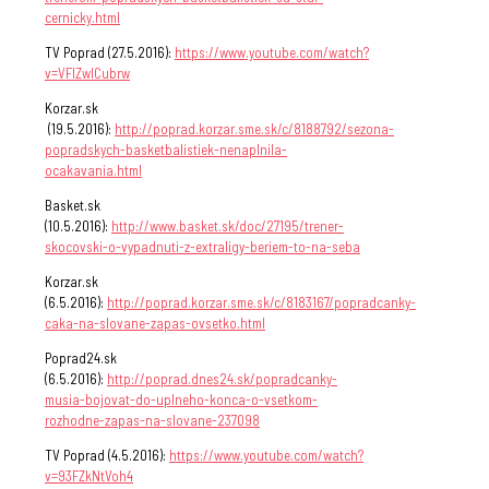
cernicky.html
TV Poprad (27.5.2016):
https://www.youtube.com/watch?
v=VFIZwlCubrw
Korzar.sk
(19.5.2016):
http://poprad.korzar.sme.sk/c/8188792/sezona-
popradskych-basketbalistiek-nenaplnila-
ocakavania.html
Basket.sk
(10.5.2016):
http://www.basket.sk/doc/27195/trener-
skocovski-o-vypadnuti-z-extraligy-beriem-to-na-seba
Korzar.sk
(6.5.2016):
http://poprad.korzar.sme.sk/c/8183167/popradcanky-
caka-na-slovane-zapas-ovsetko.html
Poprad24.sk
(6.5.2016):
http://poprad.dnes24.sk/popradcanky-
musia-bojovat-do-uplneho-konca-o-vsetkom-
rozhodne-zapas-na-slovane-237098
TV Poprad (4.5.2016):
https://www.youtube.com/watch?
v=93FZkNtVoh4