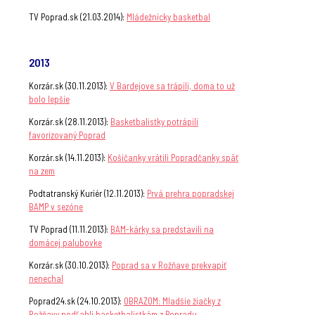
TV Poprad.sk (21.03.2014):
Mládežnícky basketbal
2013
Korzár.sk (30.11.2013):
V Bardejove sa trápili, doma to už
bolo lepšie
Korzár.sk (28.11.2013):
Basketbalistky potrápili
favorizovaný Poprad
Korzár.sk (14.11.2013):
Košičanky vrátili Popradčanky späť
na zem
Podtatranský Kuriér (12.11.2013):
Prvá prehra popradskej
BAMP v sezóne
TV Poprad (11.11.2013):
BAM-kárky sa predstavili na
domácej palubovke
Korzár.sk (30.10.2013):
Poprad sa v Rožňave prekvapiť
nenechal
Poprad24.sk (24.10.2013):
OBRAZOM: Mladšie žiačky z
Rožňavy podľahli basketbalistkám z Popradu