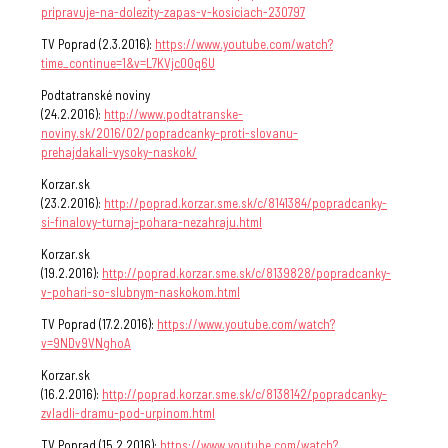
pripravuje-na-dolezity-zapas-v-kosiciach-230797
TV Poprad (2.3.2016):
https://www.youtube.com/watch?
time_continue=1&v=L7KVjc0Oq6U
Podtatranské noviny
(24.2.2016):
http://www.podtatranske-
noviny.sk/2016/02/popradcanky-proti-slovanu-
prehajdakali-vysoky-naskok/
Korzar.sk
(23.2.2016):
http://poprad.korzar.sme.sk/c/8141384/popradcanky-
si-finalovy-turnaj-pohara-nezahraju.html
Korzar.sk
(19.2.2016):
http://poprad.korzar.sme.sk/c/8139828/popradcanky-
v-pohari-so-slubnym-naskokom.html
TV Poprad (17.2.2016):
https://www.youtube.com/watch?
v=9NDv9VNghoA
Korzar.sk
(16.2.2016):
http://poprad.korzar.sme.sk/c/8138142/popradcanky-
zvladli-dramu-pod-urpinom.html
TV Poprad (15.2.2016):
https://www.youtube.com/watch?