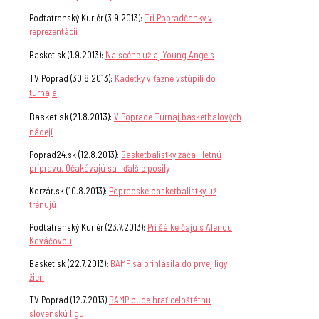
Podtatranský Kuriér (3.9.2013):
Tri Popradčanky v
reprezentácii
Basket.sk (1.9.2013):
Na scéne už aj Young Angels
TV Poprad (30.8.2013):
Kadetky víťazne vstúpili do
turnaja
Basket.sk (21.8.2013):
V Poprade Turnaj basketbalových
nádejí
Poprad24.sk (12.8.2013):
Basketbalistky začali letnú
prípravu. Očakávajú sa i ďalšie posily
Korzár.sk (10.8.2013):
Popradské basketbalistky už
trénujú
Podtatranský Kuriér (23.7.2013):
Pri šálke čaju s Alenou
Kováčovou
Basket.sk (22.7.2013):
BAMP sa prihlásila do prvej ligy
žien
TV Poprad (12.7.2013)
BAMP bude hrať celoštátnu
slovenskú ligu