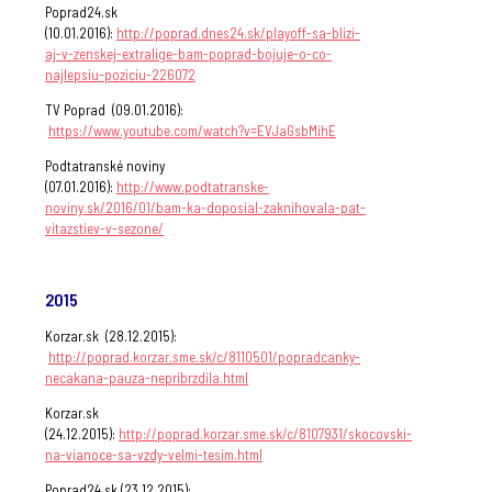
Poprad24.sk
(10.01.2016):
http://poprad.dnes24.sk/playoff-sa-blizi-
aj-v-zenskej-extralige-bam-poprad-bojuje-o-co-
najlepsiu-poziciu-226072
TV Poprad (09.01.2016):
https://www.youtube.com/watch?v=EVJaGsbMihE
Podtatranské noviny
(07.01.2016):
http://www.podtatranske-
noviny.sk/2016/01/bam-ka-doposial-zaknihovala-pat-
vitazstiev-v-sezone/
.
2015
Korzar.sk (28.12.2015):
http://poprad.korzar.sme.sk/c/8110501/popradcanky-
necakana-pauza-nepribrzdila.html
Korzar.sk
(24.12.2015):
http://poprad.korzar.sme.sk/c/8107931/skocovski-
na-vianoce-sa-vzdy-velmi-tesim.html
Poprad24.sk (23.12.2015):