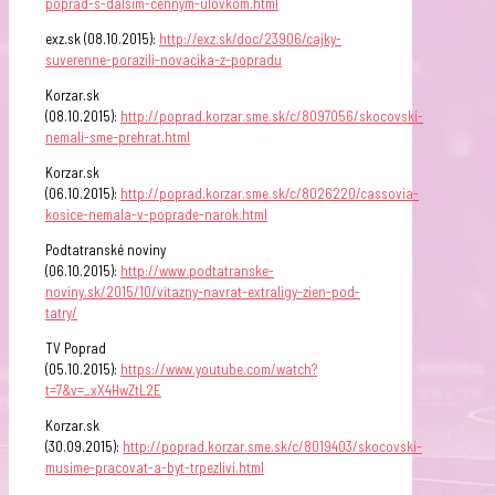
poprad-s-dalsim-cennym-ulovkom.html
exz.sk (08.10.2015):
http://exz.sk/doc/23906/cajky-
suverenne-porazili-novacika-z-popradu
Korzar.sk
(08.10.2015):
http://poprad.korzar.sme.sk/c/8097056/skocovski-
nemali-sme-prehrat.html
Korzar.sk
(06.10.2015):
http://poprad.korzar.sme.sk/c/8026220/cassovia-
kosice-nemala-v-poprade-narok.html
Podtatranské noviny
(06.10.2015):
http://www.podtatranske-
noviny.sk/2015/10/vitazny-navrat-extraligy-zien-pod-
tatry/
TV Poprad
(05.10.2015):
https://www.youtube.com/watch?
t=7&v=_xX4HwZtL2E
Korzar.sk
(30.09.2015):
http://poprad.korzar.sme.sk/c/8019403/skocovski-
musime-pracovat-a-byt-trpezlivi.html