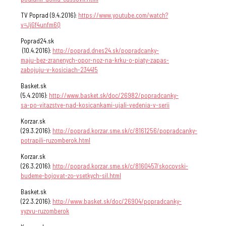
TV Poprad (9.4.2016):
https://www.youtube.com/watch?
v=JjGf4unfm6Q
Poprad24.sk
(10.4.2016):
http://poprad.dnes24.sk/popradcanky-
maju-bez-zranenych-opor-noz-na-krku-o-piaty-zapas-
zabojuju-v-kosiciach-234415
Basket.sk
(5.4.2016):
http://www.basket.sk/doc/26982/popradcanky-
sa-po-vitazstve-nad-kosicankami-ujali-vedenia-v-serii
Korzar.sk
(29.3.2016):
http://poprad.korzar.sme.sk/c/8161256/popradcanky-
potrapili-ruzomberok.html
Korzar.sk
(26.3.2016):
http://poprad.korzar.sme.sk/c/8160457/skocovski-
budeme-bojovat-zo-vsetkych-sil.html
Basket.sk
(22.3.2016):
http://www.basket.sk/doc/26904/popradcanky-
vyzvu-ruzomberok