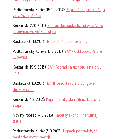
Podtatranský Kuriér (15.10.2013):
Popradčanky pokračujú
vo víťaznej šnúre
Korzár.sk (2.10.2013):
Popradské basketbalistky začali s
Ľubovňou vo veľkom štýle
Basket.sk (1.10.2013):
BLOG: Začiatok novej éry
Podtatranský Kuriér: (1.10.2013):
BAMP deklasoval Starú
Ľubovňu
Korzár.sk (19.9.2013):
BAM Poprad sa už hotuje na prvú
ligu
Basket.sk (11.9.2013):
BAMP predstavuje prvoligové
družstvo žien
Korzár.sk (4.9.2013):
Popradčanky skončili na bronzovom
stupni
Noviny Poprad (4.9.2013):
Kadetky skončili na turnaji
tretie
Podtatranský Kuriér (3.9.2013):
Úspech popradských
basketbalových nádejí