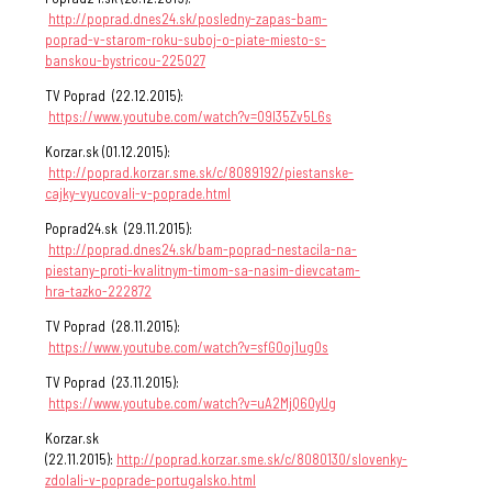
http://poprad.dnes24.sk/posledny-zapas-bam-
poprad-v-starom-roku-suboj-o-piate-miesto-s-
banskou-bystricou-225027
TV Poprad (22.12.2015):
https://www.youtube.com/watch?v=O9l35Zv5L6s
Korzar.sk (01.12.2015):
http://poprad.korzar.sme.sk/c/8089192/piestanske-
cajky-vyucovali-v-poprade.html
Poprad24.sk (29.11.2015):
http://poprad.dnes24.sk/bam-poprad-nestacila-na-
piestany-proti-kvalitnym-timom-sa-nasim-dievcatam-
hra-tazko-222872
TV Poprad (28.11.2015):
https://www.youtube.com/watch?v=sfG0oj1ug0s
TV Poprad (23.11.2015):
https://www.youtube.com/watch?v=uA2MjQ6OyUg
Korzar.sk
(22.11.2015):
http://poprad.korzar.sme.sk/c/8080130/slovenky-
zdolali-v-poprade-portugalsko.html