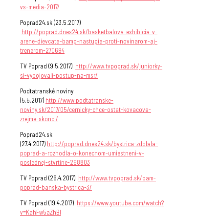
vs-media-2017/
Poprad24.sk (23.5.2017)
http://poprad.dnes24.sk/basketbalova-exhibicia-v-
arene-dievcata-bamp-nastupia-proti-novinarom-aj-
trenerom-270694
TV Poprad (9.5.2017)
http://www.tvpoprad.sk/juniorky-
si-vybojovali-postup-na-msr/
Podtatranské noviny
(5.5.2017)
http://www.podtatranske-
noviny.sk/2017/05/cernicky-chce-ostat-kovacova-
zrejme-skonci/
Poprad24.sk
(27.4.2017)
http://poprad.dnes24.sk/bystrica-zdolala-
poprad-a-rozhodla-o-konecnom-umiestneni-v-
poslednej-stvrtine-268803
TV Poprad (26.4.2017)
http://www.tvpoprad.sk/bam-
poprad-banska-bystrica-3/
TV Poprad (19.4.2017)
https://www.youtube.com/watch?
v=KahFw5aZhBI