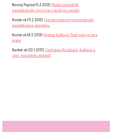
Noviny Poprad (5.3.2013):
Mladé popradské
basketbalistky chcú hrať o body čo najskôr
Korzár.sk (11.2.2013):
Poprad podporil novovzniknutú
basketbalovú akadémiu
Korzár.sk (8.2.2013):
Andrea Kuklová: Pred nami je veľa
práce
Basket.sk (23.1.2013):
Zachránia Kováčová, Kuklová a
spol. popradskú mládež?