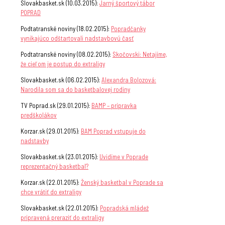
Slovakbasket.sk (10.03.2015):
Jarný športový tábor
POPRAD
Podtatranské noviny (18.02.2015):
Popradčanky
vynikajúco odštartovali nadstavbovú časť
Podtatranské noviny (08.02.2015):
Skočovski: Netajíme,
že cieľom je postup do extraligy
Slovakbasket.sk (06.02.2015):
Alexandra Bolozová:
Narodila som sa do basketbalovej rodiny
TV Poprad.sk (29.01.2015):
BAMP – prípravka
predškolákov
Korzar.sk (29.01.2015):
BAM Poprad vstupuje do
nadstavby
Slovakbasket.sk (23.01.2015):
Uvidíme v Poprade
reprezentačný basketbal?
Korzar.sk (22.01.2015):
Ženský basketbal v Poprade sa
chce vrátiť do extraligy
Slovakbasket.sk (22.01.2015):
Popradská mládež
pripravená preraziť do extraligy