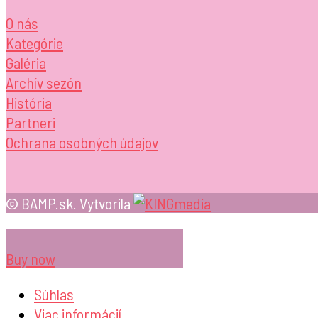
O nás
Kategórie
Galéria
Archív sezón
História
Partneri
Ochrana osobných údajov
© BAMP.sk. Vytvorila
Buy now
Súhlas
Viac informácií