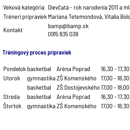
Veková kategória
Dievčatá - rok narodenia 2011 a m
Tréneri prípraviek
Mariana Tetemondová, Vitalia Bol
bamp@bamp.sk
Kontakt
0915 835 038
Tréningový proces prípraviek
Pondelok
basketbal
Aréna Poprad
16,30 - 17,30
Utorok
gymnastika
ZŠ Komenského
17,00 - 18,30
basketbal
ZŠ Dostojevského
17,00 - 18,00
Streda
basketbal
Aréna Poprad
16,30 - 17,30
Štvrtok
gymnastika
ZŠ Komenského
17,00 - 18,30