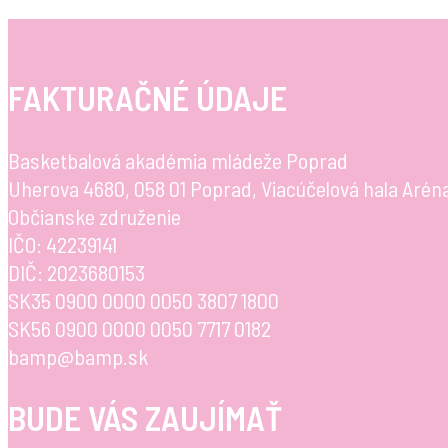
FAKTURAČNÉ ÚDAJE
Basketbalová akadémia mládeže Poprad
Uherova 4680, 058 01 Poprad, Viacúčelová hala Arén
Občianske združenie
IČO: 42239141
DIČ: 2023680153
SK35 0900 0000 0050 3807 1800
SK56 0900 0000 0050 7717 0182
bamp@bamp.sk
BUDE VÁS ZAUJÍMAŤ