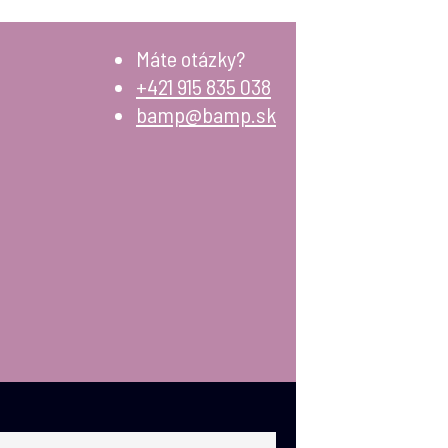
Máte otázky?
+421 915 835 038
bamp@bamp.sk