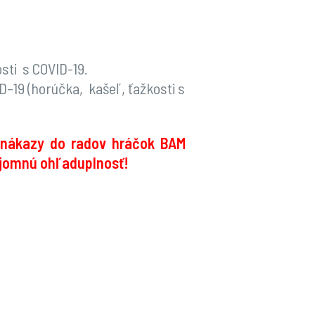
sti s COVID-19.
D–19 (horúčka, kašeľ, ťažkosti s
o nákazy do radov hráčok BAM
ájomnú ohľaduplnosť!