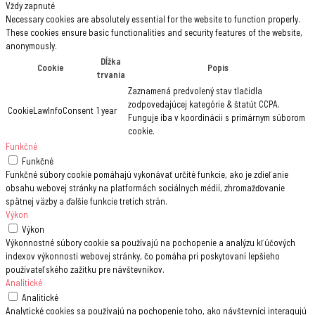
Vždy zapnuté
Necessary cookies are absolutely essential for the website to function properly.
These cookies ensure basic functionalities and security features of the website,
anonymously.
Dĺžka
Cookie
Popis
trvania
Zaznamená predvolený stav tlačidla
zodpovedajúcej kategórie & štatút CCPA.
CookieLawInfoConsent
1 year
Funguje iba v koordinácii s primárnym súborom
cookie.
Funkčné
Funkčné
Funkčné súbory cookie pomáhajú vykonávať určité funkcie, ako je zdieľanie
obsahu webovej stránky na platformách sociálnych médií, zhromažďovanie
spätnej väzby a ďalšie funkcie tretích strán.
Výkon
Výkon
Výkonnostné súbory cookie sa používajú na pochopenie a analýzu kľúčových
indexov výkonnosti webovej stránky, čo pomáha pri poskytovaní lepšieho
používateľského zažitku pre návštevníkov.
Analitické
Analitické
Analytické cookies sa používajú na pochopenie toho, ako návštevníci interagujú