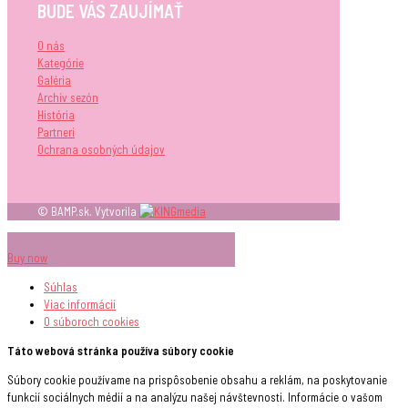
BUDE VÁS ZAUJÍMAŤ
O nás
Kategórie
Galéria
Archív sezón
História
Partneri
Ochrana osobných údajov
© BAMP.sk. Vytvorila
Buy now
Súhlas
Viac informácií
O súboroch
cookies
Táto webová stránka používa súbory cookie
Súbory cookie používame na prispôsobenie obsahu a reklám, na poskytovanie
funkcií sociálnych médií a na analýzu našej návštevnosti. Informácie o vašom