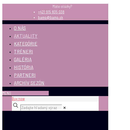
Máte otázky?
+421 915 835 038
bamp@bamp.sk
O NÁS
AKTUALITY
KATEGÓRIE
TRÉNERI
GALÉRIA
HISTÓRIA
PARTNERI
ARCHÍV SEZÓN
MENU
Buy now
✕