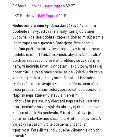
BK Stará Ľubovňa –
BAM Poprad
52:27
BKM Bardejov –
BAM Poprad
40:14
Hodnotenie trénerky, Jana Janáčková
: “V sobotu
poobede sme vycestovali na malý turnaj do Starej
Ľubovne, kde sme odohrali zápas s domácim súperom a
jeden zápas so súperom s Bardejova. Vzhľadom k
malému počtu majstrovských zápasov v tomto hracom
období, musíme hľadať možnosti, aby dievčatá hrali. V
obidvoch zápasoch sme mali problémy so základnými
hernými individuálnymi činnosťami, ako útočnými tak aj
obrannými, a to sa hneď prejavuje na výsledku družstva.
V niektorých častiach hry sme pôsobili až bezradne.
Každý zápas nastavuje zrkadlo a ukáže na čom ešte
treba pracovať a nám treba zapracovať teda poriadne.
Napriek nepriaznivému stavu a nie veľmi
lichotivému prejavu hry dievčatá neprestávali aktívne
hrať , neustále sa zapájali do obrany aj útoku, bojovali.
Za toto si zaslúžia pochvalu. V tomto družstve je
správne nadávkované chcenie, aktivita a bojovnosť. A
výsledky sa časom určite dostavia, chce to len
trpezlivosť. Potešili ma individuálne výkony niektorých
hráčok.”