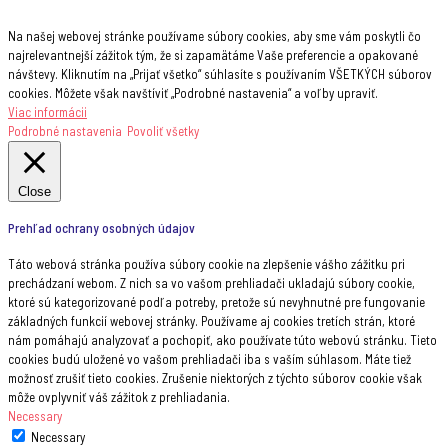
Na našej webovej stránke používame súbory cookies, aby sme vám poskytli čo
najrelevantnejší zážitok tým, že si zapamätáme Vaše preferencie a opakované
návštevy. Kliknutím na „Prijať všetko“ súhlasíte s používaním VŠETKÝCH súborov
cookies. Môžete však navštíviť „Podrobné nastavenia“ a voľby upraviť.
Viac informácii
Podrobné nastavenia
Povoliť všetky
Close
Prehľad ochrany osobných údajov
Táto webová stránka používa súbory cookie na zlepšenie vášho zážitku pri
prechádzaní webom. Z nich sa vo vašom prehliadači ukladajú súbory cookie,
ktoré sú kategorizované podľa potreby, pretože sú nevyhnutné pre fungovanie
základných funkcií webovej stránky. Používame aj cookies tretích strán, ktoré
nám pomáhajú analyzovať a pochopiť, ako používate túto webovú stránku. Tieto
cookies budú uložené vo vašom prehliadači iba s vaším súhlasom. Máte tiež
možnosť zrušiť tieto cookies. Zrušenie niektorých z týchto súborov cookie však
môže ovplyvniť váš zážitok z prehliadania.
Necessary
Necessary