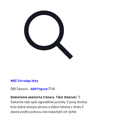
NIKÉ Extraliga ženy
ŠBK Šamorín –
BAM Poprad
77:49
Hodnotenie asistenta trénera, Tibor Kmetoni
: “V
Šamoríne nám opäť vypomáhali juniorky. V prvej štvrtine
bola dobrá energia,obrana a dobré riešenie v útoku.V
závere prvého polčasu sme nezachytili ich rýchle