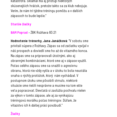
katastrofa. Sklamal ma aj prístup niektorých
skúsenejších hráčok, pretože takto sa za klub nebojuje.
Verím, že nám tri týždne tréningu pomôžu a v ďalších
zápasoch to bude lepšie.”
Staršie žiačky
BAM Poprad
– ŽBK Rožňava 83:21
Hodnotenie trénerky, Jana Janáčková
: “V sobotu sme
privítali súpera z Rožňavy. Zápas sa od začiatku vyvíjal v
náš prospech a doviedli sme ho až do víťazného konca.
Na zápas sme sa pripravovali útočnými, ako aj
obrannými kombináciami, ktoré sme aj v zápase využili.
Počas celého zápasu sme sa snažili o agresívnu
obranu, ktorá nie vždy vyšla a v útoku to bola neustála
snaha o rýchly protiútok, ktorý nám vychádzal. V
postupnom útoku sme pôsobili strnulo, niektoré
situácie sme riešili nesprávne a musíme na tom ešte
veľa popracovať. Dievčatá si zaslúžia pochvalu nielen
za výkon v tomto zápase, ale aj za vynikajúcu
tréningovú morálku počas tréningov. Dúfam, že
víťazstvo ich k ďalšej práci povzbudí.”
Žiačky