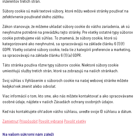
inzerentov tretích strán.
Súbory cookie sú malé textové súbory, ktoré môžu webové stránky používať na
zefektívnenie používateľského zážitku.
Zákon stanovuje, že môžeme ukladať súbory cookie do vášho zariadenia, ak sú
nevyhnutne potrebné na prevádzku tejto stránky. Pre všetky ostatné typy súborov
cookie potrebujeme váš súhlas. To znamená, že súbory cookie, ktoré sú
kategorizované ako nevyhnutné, sa spracovávajú na základe článku 6 (1) (f)
GDPR. Všetky ostatné súbory cookie, teda tie z kategórií preferencie a marketing,
sa spracovávajú na základe článku 6 (1) (a) GDPR.
Táto stránka používa rôzne typy súborov cookie. Niektoré súbory cookie
umiestňujú služby tretích strán, ktoré sa zobrazujú na našich stránkach.
Svoj súhlas s Vyhlásením o súboroch cookie na našej webovej stránke môžete
kedykoľvek zmeniť alebo odvolať.
Viac informácií o tom, kto sme, ako nás môžete kontaktovať a ako spracovávame
osobné údaje, nájdete v našich Zásadách ochrany osobných údajov.
Keď nás kontaktujete ohľadom vášho súhlasu, uveďte svoje ID súhlasu a dátum.
Zamietnuť
Prispôsobiť
Povolit vybrané
Povoliť všetky
Na vašom súkromí nám záleží