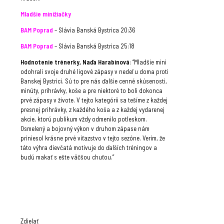
Mladšie minižiačky
BAM Poprad
– Slávia Banská Bystrica 20:36
BAM Poprad
– Slávia Banská Bystrica 25:18
Hodnotenie trénerky, Naďa Harabinová
: “Mladšie mini
odohrali svoje druhé ligové zápasy v nedeľu doma proti
Banskej Bystrici. Sú to pre nás ďalšie cenné skúsenosti,
minúty, prihrávky, koše a pre niektoré to boli dokonca
prvé zápasy v živote. V tejto kategórii sa tešíme z každej
presnej prihrávky, z každého koša a z každej vydarenej
akcie, ktorú publikum vždy odmenilo potleskom.
Osmelený a bojovný výkon v druhom zápase nám
priniesol krásne prvé víťazstvo v tejto sezóne. Verím, že
táto výhra dievčatá motivuje do ďalších tréningov a
budú makať s ešte väčšou chuťou.”
Zdielať