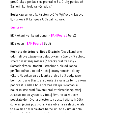
protiútoky a polčas sme prehrali o 8b. Druhý polčas už
Šamorín kontroloval výsledok.”
Body
: Paulechova 17, Kmetoniová 14, Vyšňova 4, Lysova
6, Husková 0, Langova 4, Sagalincova 4.
Juniorky
BK Klokani Ivanka pri Dunaji –
BAM Poprad
55:52
BK Slovan –
BAM Poprad
65:39
Hodnotenie trénera, Robo Ištvánik
: “Cez víkend sme
odohrali dva zápasy na palubovkách súperov. V sobotu
sme v oklieštenej zostave (3 hráčky hrali za ženy v
Šamoríne) začali trochu ustráchane, ale od konca
prvého polčasu to bol z našej strany konečne dobrý
výkon. Napokon sme v Ivanke prehrali o 3 body, záver
bol trochu aj o šťastí, ale dievčatá musím za tento výkon
pochváliť. Nedeľa bola pre mňa veľkým sklamaním,
nakoľko sme proti Slovanu hrali v takmer kompletnej
zostave, no po výbuchu v tretej štvrtine sa zápas v
podstate dohrával a priestor tak dostali všetky hráčky,
čo je asi jediné pozitívum. Naša obrana sa zlepšuje, ale
to ako sme riešili niektoré herné situácie v útoku bola