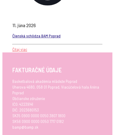
11. júna 2026
Členská schôdza BAM Poprad
Čítaj viac
FAKTURAČNÉ ÚDAJE
Basketbalová akadémia mládeže Poprad
Uherova 4680, 058 01 Poprad, Viacúčelová hala Aréna
Poprad
Občianske združenie
IČO: 42239141
DIČ: 2023680153
SK35 0900 0000 0050 3807 1800
SK56 0900 0000 0050 7717 0182
bamp@bamp.sk