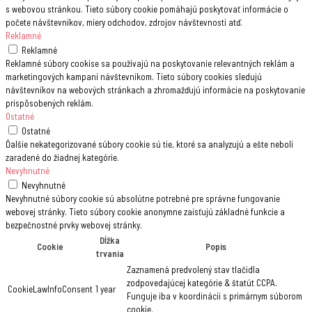
s webovou stránkou. Tieto súbory cookie pomáhajú poskytovať informácie o
počete návštevníkov, miery odchodov, zdrojov návštevnosti atď.
Reklamné
Reklamné
Reklamné súbory cookise sa používajú na poskytovanie relevantných reklám a
marketingových kampaní návštevníkom. Tieto súbory cookies sledujú
návštevníkov na webových stránkach a zhromažďujú informácie na poskytovanie
prispôsobených reklám.
Ostatné
Ostatné
Ďalšie nekategorizované súbory cookie sú tie, ktoré sa analyzujú a ešte neboli
zaradené do žiadnej kategórie.
Nevyhnutné
Nevyhnutné
Nevyhnutné súbory cookie sú absolútne potrebné pre správne fungovanie
webovej stránky. Tieto súbory cookie anonymne zaisťujú základné funkcie a
bezpečnostné prvky webovej stránky.
Dĺžka
Cookie
Popis
trvania
Zaznamená predvolený stav tlačidla
zodpovedajúcej kategórie & štatút CCPA.
CookieLawInfoConsent
1 year
Funguje iba v koordinácii s primárnym súborom
cookie.