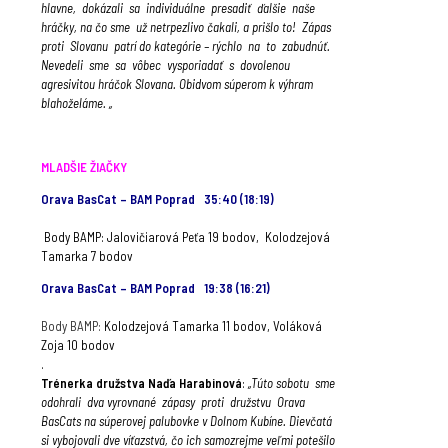
hlavne, dokázali sa individuálne presadiť ďalšie naše
hráčky, na čo sme už netrpezlivo čakali, a prišlo to! Zápas
proti Slovanu patrí do kategórie – rýchlo na to zabudnúť.
Nevedeli sme sa vôbec vysporiadať s dovolenou
agresivitou hráčok Slovana. Obidvom súperom k výhram
blahoželáme. „
MLADŠIE ŽIAČKY
Orava BasCat – BAM Poprad 35:40 (18:19)
Body BAMP: Jalovičiarová Peťa 19 bodov, Kolodzejová
Tamarka 7 bodov
Orava BasCat – BAM Poprad 19:38 (16:21)
Body BAMP:
Kolodzejová Tamarka 11 bodov, Voláková
Zoja 10 bodov
.
Trénerka družstva Naďa Harabinová
:
„Túto sobotu sme
odohrali dva vyrovnané zápasy proti družstvu Orava
BasCats na súperovej palubovke v Dolnom Kubíne. Dievčatá
si vybojovali dve víťazstvá, čo ich samozrejme veľmi potešilo