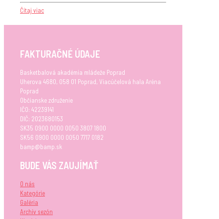
Čítaj viac
FAKTURAČNÉ ÚDAJE
Basketbalová akadémia mládeže Poprad
Uherova 4680, 058 01 Poprad, Viacúčelová hala Aréna
Poprad
Občianske združenie
IČO: 42239141
DIČ: 2023680153
SK35 0900 0000 0050 3807 1800
SK56 0900 0000 0050 7717 0182
bamp@bamp.sk
BUDE VÁS ZAUJÍMAŤ
O nás
Kategórie
Galéria
Archív sezón