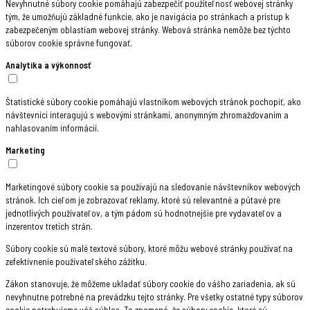
Nevyhnutné súbory cookie pomáhajú zabezpečiť použiteľnosť webovej stránky
tým, že umožňujú základné funkcie, ako je navigácia po stránkach a prístup k
zabezpečeným oblastiam webovej stránky. Webová stránka nemôže bez týchto
súborov cookie správne fungovať.
Analytika a výkonnosť
Štatistické súbory cookie pomáhajú vlastníkom webových stránok pochopiť, ako
návštevníci interagujú s webovými stránkami, anonymným zhromažďovaním a
nahlasovaním informácií.
Marketing
Marketingové súbory cookie sa používajú na sledovanie návštevníkov webových
stránok. Ich cieľom je zobrazovať reklamy, ktoré sú relevantné a pútavé pre
jednotlivých používateľov, a tým pádom sú hodnotnejšie pre vydavateľov a
inzerentov tretích strán.
Súbory cookie sú malé textové súbory, ktoré môžu webové stránky používať na
zefektívnenie používateľského zážitku.
Zákon stanovuje, že môžeme ukladať súbory cookie do vášho zariadenia, ak sú
nevyhnutne potrebné na prevádzku tejto stránky. Pre všetky ostatné typy súborov
cookie potrebujeme váš súhlas. To znamená, že súbory cookie, ktoré sú