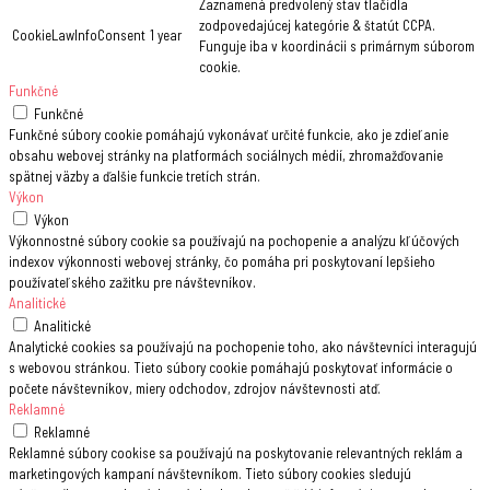
Zaznamená predvolený stav tlačidla
zodpovedajúcej kategórie & štatút CCPA.
CookieLawInfoConsent
1 year
Funguje iba v koordinácii s primárnym súborom
cookie.
Funkčné
Funkčné
Funkčné súbory cookie pomáhajú vykonávať určité funkcie, ako je zdieľanie
obsahu webovej stránky na platformách sociálnych médií, zhromažďovanie
spätnej väzby a ďalšie funkcie tretích strán.
Výkon
Výkon
Výkonnostné súbory cookie sa používajú na pochopenie a analýzu kľúčových
indexov výkonnosti webovej stránky, čo pomáha pri poskytovaní lepšieho
používateľského zažitku pre návštevníkov.
Analitické
Analitické
Analytické cookies sa používajú na pochopenie toho, ako návštevníci interagujú
s webovou stránkou. Tieto súbory cookie pomáhajú poskytovať informácie o
počete návštevníkov, miery odchodov, zdrojov návštevnosti atď.
Reklamné
Reklamné
Reklamné súbory cookise sa používajú na poskytovanie relevantných reklám a
marketingových kampaní návštevníkom. Tieto súbory cookies sledujú