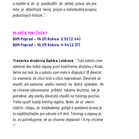
a myslím si, že aj povzbudilo do ďalšej práce, ale pre
mňa je dôležitejší herný prejav a individuálny progres
jednotlivých hráčok.“.
.
.
MLADŠIE MINI ŽIAČKY
BAM Poprad – YA U11 Košice 2:52 (2:44)
BAM Poprad – YA U11 Košice 4:54 (2:37)
.
Trénerka družstva Gabika Lešková:
“ Túto sobotu sme
odohrali dva ťažké zápasy proti kvalitnému družstvu z Košíc.
Veľmi má teší, že v sobotu som mala k dispozícii 18 dievčat,
čo znamená, že chcú hrať a chcú napredovať. Dievčatá sa
snažili, ale samotná snaha nestačí na dobrý
výsledok. Ak
sa chceme výkonnostne priblížiť takému družstvu, tak je
potrebné, aby všetky dievčatá chodili na tréningy poctivo.
Treba využiť každý tréning naplno. Verím, že už všetci
rodičia chápu, že každodenný pohyb a vyvážená strava je
to najdôležitejšie pre zdravie ich detí. Tréningy a zápasy je
to, čo potrebujeme, ak sa chceme zlepšovať ! A my chceme
!“