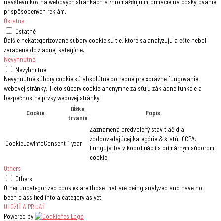
návštevníkov na webových stránkach a zhromažďujú informácie na poskytovanie
prispôsobených reklám.
Ostatné
Ostatné
Ďalšie nekategorizované súbory cookie sú tie, ktoré sa analyzujú a ešte neboli
zaradené do žiadnej kategórie.
Nevyhnutné
Nevyhnutné
Nevyhnutné súbory cookie sú absolútne potrebné pre správne fungovanie
webovej stránky. Tieto súbory cookie anonymne zaisťujú základné funkcie a
bezpečnostné prvky webovej stránky.
Dĺžka
Cookie
Popis
trvania
Zaznamená predvolený stav tlačidla
zodpovedajúcej kategórie & štatút CCPA.
CookieLawInfoConsent
1 year
Funguje iba v koordinácii s primárnym súborom
cookie.
Others
Others
Other uncategorized cookies are those that are being analyzed and have not
been classified into a category as yet.
ULOŽIŤ A PRIJAŤ
Powered by