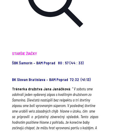
STARŠIE ŽIAČKY
ŠBK Šamorín – BAM Poprad 80 : 57 (44 : 33)
BK Slovan Bratislava – BAM Poprad 72:32 (41:13)
Trénerka družstva Jana Janáčková
:
“ V sobotu sme
odohrali jeden vydarený zápas s kvalitným družstvom zo
Šamorína. Dievčatá nastúpili bez rešpektu a tri štvrtiny
zápasu sme boli vyrovnaným súperom. V poslednej štvrtine
sme urobili veľa zásadných chýb hlavne v útoku, čím sme
sa pripravili o prijateľný záverečný výsledok. Tento zápas
hodnotím pozitívne hlavne z pohľadu, že konečne baby
začínajú chápať, že môžu hrať vyrovnanú partiu s každým. A