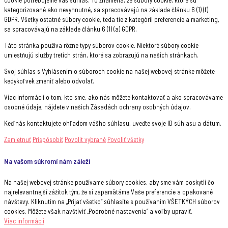
kategorizované ako nevyhnutné, sa spracovávajú na základe článku 6 (1) (f)
GDPR. Všetky ostatné súbory cookie, teda tie z kategórií preferencie a marketing,
sa spracovávajú na základe článku 6 (1) (a) GDPR.
Táto stránka používa rôzne typy súborov cookie. Niektoré súbory cookie
umiestňujú služby tretích strán, ktoré sa zobrazujú na našich stránkach.
Svoj súhlas s Vyhlásením o súboroch cookie na našej webovej stránke môžete
kedykoľvek zmeniť alebo odvolať.
Viac informácií o tom, kto sme, ako nás môžete kontaktovať a ako spracovávame
osobné údaje, nájdete v našich Zásadách ochrany osobných údajov.
Keď nás kontaktujete ohľadom vášho súhlasu, uveďte svoje ID súhlasu a dátum.
Zamietnuť
Prispôsobiť
Povolit vybrané
Povoliť všetky
Na vašom súkromí nám záleží
Na našej webovej stránke používame súbory cookies, aby sme vám poskytli čo
najrelevantnejší zážitok tým, že si zapamätáme Vaše preferencie a opakované
návštevy. Kliknutím na „Prijať všetko“ súhlasíte s používaním VŠETKÝCH súborov
cookies. Môžete však navštíviť „Podrobné nastavenia“ a voľby upraviť.
Viac informácii