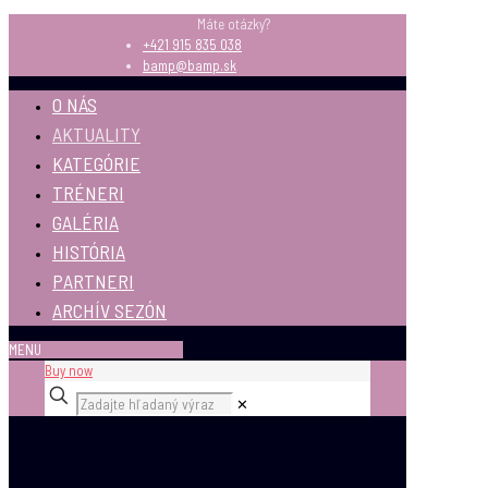
Máte otázky?
+421 915 835 038
bamp@bamp.sk
O NÁS
AKTUALITY
KATEGÓRIE
TRÉNERI
GALÉRIA
HISTÓRIA
PARTNERI
ARCHÍV SEZÓN
MENU
Buy now
✕