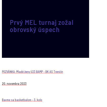
Prvý MEL turnaj zožal
obrovský úspech
POZVÁNKA: Mladé ženy U23 BAMP – BK AS Trenčín
20. novembra 2023
Bavme sa basketbalom – 3. kolo