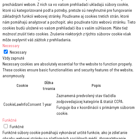
prechádzaní webom. Z nich sa vo vašom prehliadači ukladajú súbory cookie,
ktoré sú kategorizované podľa potreby, pretože sú nevyhnutné pre fungovanie
základných funkcií webovej stránky. Používame aj cookies tretích strán, ktoré
nám pomáhajú analyzovať a pochopiť, ako používate túto webovú stránku. Tieto
cookies budú uložené vo vašom prehliadači iba s vaším súhlasom. Máte tiež
možnosť zrušiť tieto cookies. Zrušenie niektorých z týchto súborov cookie však
môže ovplyvniť váš zážitok z prehliadania.
Necessary
Necessary
Vždy zapnuté
Necessary cookies are absolutely essential for the website to function properly.
These cookies ensure basic functionalities and security features of the website,
anonymously.
Dĺžka
Cookie
Popis
trvania
Zaznamená predvolený stav tlačidla
zodpovedajúcej kategórie & štatút CCPA.
CookieLawInfoConsent
1 year
Funguje iba v koordinácii s primárnym súborom
cookie.
Funkčné
Funkčné
Funkčné súbory cookie pomáhajú vykonávať určité funkcie, ako je zdieľanie
obsahu webovej stránky na platformách sociálnych médií, zhromažďovanie