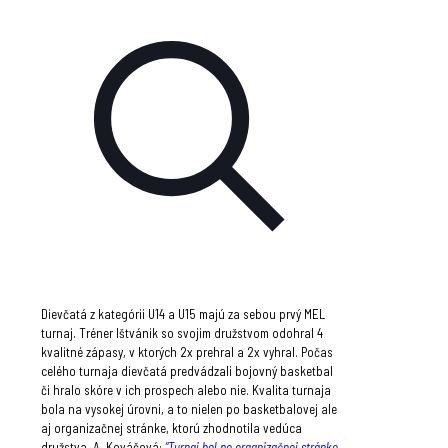
Dievčatá z kategórii U14 a U15 majú za sebou prvý MEL
turnaj. Tréner Ištvánik so svojim družstvom odohral 4
kvalitné zápasy, v ktorých 2x prehral a 2x vyhral. Počas
celého turnaja dievčatá predvádzali bojovný basketbal
či hralo skóre v ich prospech alebo nie. Kvalita turnaja
bola na vysokej úrovni, a to nielen po basketbalovej ale
aj organizačnej stránke, ktorú zhodnotila vedúca
družstva, A. Kováčová:
“Turnaj bol po organizačnej stránke