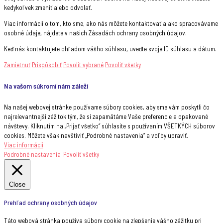
kedykoľvek zmeniť alebo odvolať.
Viac informácií o tom, kto sme, ako nás môžete kontaktovať a ako spracovávame
osobné údaje, nájdete v našich Zásadách ochrany osobných údajov.
Keď nás kontaktujete ohľadom vášho súhlasu, uveďte svoje ID súhlasu a dátum.
Zamietnuť
Prispôsobiť
Povolit vybrané
Povoliť všetky
Na vašom súkromí nám záleží
Na našej webovej stránke používame súbory cookies, aby sme vám poskytli čo
najrelevantnejší zážitok tým, že si zapamätáme Vaše preferencie a opakované
návštevy. Kliknutím na „Prijať všetko“ súhlasíte s používaním VŠETKÝCH súborov
cookies. Môžete však navštíviť „Podrobné nastavenia“ a voľby upraviť.
Viac informácii
Podrobné nastavenia
Povoliť všetky
Close
Prehľad ochrany osobných údajov
Táto webová stránka používa súbory cookie na zlepšenie vášho zážitku pri