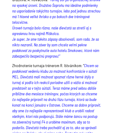
na vysokej úrovni. Družstvo Šoproňu ma ideálne podmienky
na usporiadanie takýchto turnajov, lebo pod jednou strechou
má 1 hlavné veľké ihrisko a po bokoch dve tréningové
telocvične.
Úroveň turnaja bola rôzna, naše dievčatá sa stretli aj s
agresívnou hrou najmä Miškolca.
Je super, že sme takéto zápasy absolvovali, som rada, že sa
nikto nezranil. Na záver by som chcela veľmi pekne
poďakovať za poskytnutie auta hotelu Smokovec, ktoré nám
zabezpečilo bezpečnú prepravu!”
Zhodnotenie turnaja trénerom R. Ištvánikom: “
Chcem sa
poďakovať vedeniu klubu za možnosť konfrontácie v súťaži
MEL. Dievčatá mali možnosť spoznať rôzne herné štýly a
turnaj si podľa ich reakcií poriadne užili a vážia si možnosť
predstaviť sa v tejto súťaži. Teraz máme pred sebou ďalšie
približne dva mesiace tréningov, počas ktorých sa chceme
čo najlepšie pripraviť na druhú fázu turnaja, ktorá sa bude
konať na konci januára v Ostrave. Chceme sa dobre pripraviť,
aby sme čo najlepšie reprezentovali klub a urobili radosť
všetkým, ktorí nás podporujú. Stále máme šancu na postup
na záverečný turnaj F4 a urobíme maximum, aby sa to
podarilo. Dievčatá treba pochváliť aj za to, ako sa správali