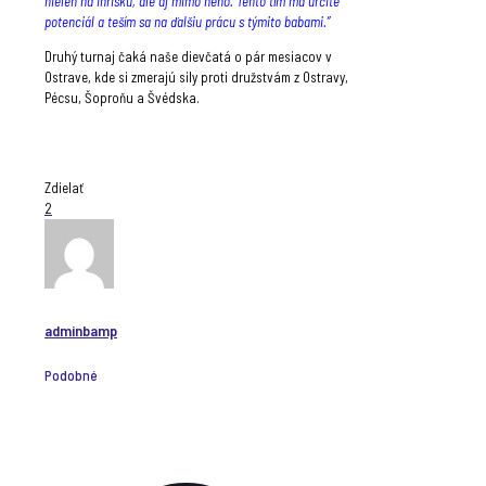
nielen na ihrisku, ale aj mimo neho. Tento tím má určite
potenciál a teším sa na ďalšiu prácu s týmito babami.”
Druhý turnaj čaká naše dievčatá o pár mesiacov v
Ostrave, kde si zmerajú sily proti družstvám z Ostravy,
Pécsu, Šoproňu a Švédska.
Zdielať
2
adminbamp
Podobné