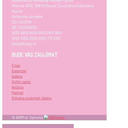
Basketbalová akadémia mládeže Poprad
Uherova 4680, 058 01 Poprad, Viacúčelová hala Aréna
Poprad
Občianske združenie
IČO: 42239141
DIČ: 2023680153
SK35 0900 0000 0050 3807 1800
SK56 0900 0000 0050 7717 0182
bamp@bamp.sk
BUDE VÁS ZAUJÍMAŤ
O nás
Kategórie
Galéria
Archív sezón
História
Partneri
Ochrana osobných údajov
© BAMP.sk. Vytvorila