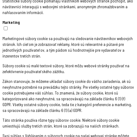
Štatistické súbory cookie pomáhajú vlastníkom webových stránok pochopiť, ako
návštevníci interagujú s webovými stránkami, anonymným zhromažďovaním a
nahlasovaním informácií.
Marketing
Marketingové súbory cookie sa používajú na sledovanie návštevníkov webových
stránok. Ich cieľom je zobrazovať reklamy, ktoré sú relevantné a pútavé pre
jednotlivých používateľov, a tým pádom sú hodnotnejšie pre vydavateľov a
inzerentov tretích strán.
Súbory cookie sú malé textové súbory, ktoré môžu webové stránky používať na
zefektívnenie používateľského zážitku.
Zákon stanovuje, že môžeme ukladať súbory cookie do vášho zariadenia, ak sú
nevyhnutne potrebné na prevádzku tejto stránky. Pre všetky ostatné typy súborov
cookie potrebujeme váš súhlas. To znamená, že súbory cookie, ktoré sú
kategorizované ako nevyhnutné, sa spracovávajú na základe článku 6 (1) (f)
GDPR. Všetky ostatné súbory cookie, teda tie z kategórií preferencie a marketing,
sa spracovávajú na základe článku 6 (1) (a) GDPR.
Táto stránka používa rôzne typy súborov cookie. Niektoré súbory cookie
umiestňujú služby tretích strán, ktoré sa zobrazujú na našich stránkach.
Svoj súhlas s Vyhlásením o súboroch cookie na našej webovej stránke môžete