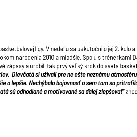
asketbalovej ligy. V nedeľu sa uskutočnilo jej 2. kolo a
s rokom narodenia 2010 a mladšie. Spolu s trénerkami 
é zápasy a urobili tak prvý veľký krok do sveta baske
stiev. Dievčatá si užívali pre ne ešte neznámu atmosféru,
šie a lepšie. Nechýbala bojovnosť a sem tam sa pritrafil
atá sú odhodlané a motivované sa ďalej zlepšovať“
zhod