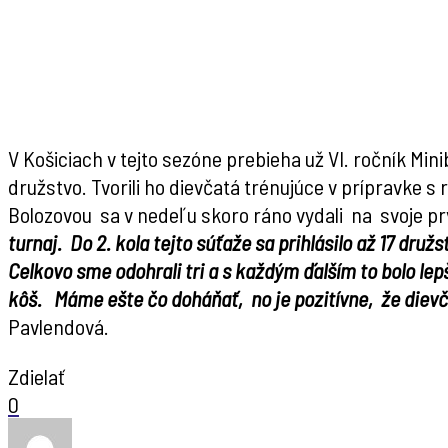
V Košiciach v tejto sezóne prebieha už VI. ročník Minib
družstvo. Tvorili ho dievčatá trénujúce v prípravke 
Bolozovou sa v nedeľu skoro ráno vydali na svoje prv
turnaj. Do 2. kola tejto súťaže sa prihlásilo až 17 druž
Celkovo sme odohrali tri a s každým ďalším to bolo lep
kôš. Máme ešte čo doháňať, no je pozitívne, že dievč
Pavlendová.
Zdielať
0