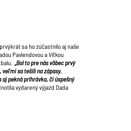
 prvýkrát sa ho zúčastnilo aj naše
Dadou Pavlendovou a Viťkou
tbalu.
„Bol to pre nás vôbec prvý
 veľmi sa tešili na zápasy.
a aj pekná prihrávka, či úspešný
notila vydarený výjazd Dada