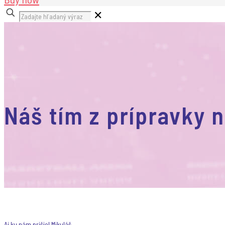
✕
Náš tím z prípravky n
Aj ku nám prišiel Mikuláš