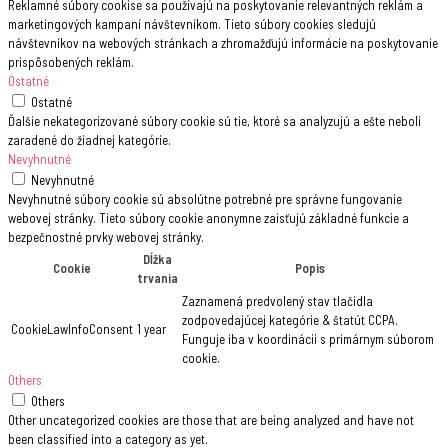
Reklamné súbory cookise sa používajú na poskytovanie relevantných reklám a
marketingových kampaní návštevníkom. Tieto súbory cookies sledujú
návštevníkov na webových stránkach a zhromažďujú informácie na poskytovanie
prispôsobených reklám.
Ostatné
Ostatné
Ďalšie nekategorizované súbory cookie sú tie, ktoré sa analyzujú a ešte neboli
zaradené do žiadnej kategórie.
Nevyhnutné
Nevyhnutné
Nevyhnutné súbory cookie sú absolútne potrebné pre správne fungovanie
webovej stránky. Tieto súbory cookie anonymne zaisťujú základné funkcie a
bezpečnostné prvky webovej stránky.
Dĺžka
Cookie
Popis
trvania
Zaznamená predvolený stav tlačidla
zodpovedajúcej kategórie & štatút CCPA.
CookieLawInfoConsent
1 year
Funguje iba v koordinácii s primárnym súborom
cookie.
Others
Others
Other uncategorized cookies are those that are being analyzed and have not
been classified into a category as yet.