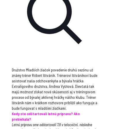
Družstvo Mladších žiačok povedenie druhú sezónu už
známy tréner Róbert Ištvánik. Trénerovi Ištvánikovi bude
asistovať naša odchovankyňa a bývala hráčka
Extraligového družstva, Andrea Vyšňová. Dievčatá tak
majú možnosť získať nové skúsenosti aj v tréningovom
procese od bývalej aktívnej hráčky nášho klubu. Tréner
Ištvánik nám v krátkom rozhovore priblížil ako funguje a
bude fungovať s mladšími žiačkami.
Kedy ste odštartovali letnú prípravu? Ako
prebiehala?
Letnú prípravu sme odštartovali 7.9 v telocvični, následne