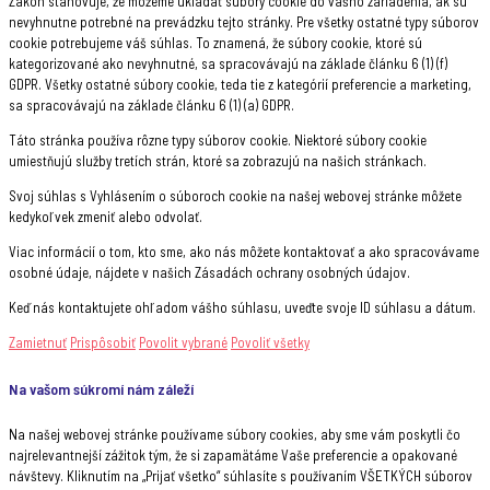
Zákon stanovuje, že môžeme ukladať súbory cookie do vášho zariadenia, ak sú
nevyhnutne potrebné na prevádzku tejto stránky. Pre všetky ostatné typy súborov
cookie potrebujeme váš súhlas. To znamená, že súbory cookie, ktoré sú
kategorizované ako nevyhnutné, sa spracovávajú na základe článku 6 (1) (f)
GDPR. Všetky ostatné súbory cookie, teda tie z kategórií preferencie a marketing,
sa spracovávajú na základe článku 6 (1) (a) GDPR.
Táto stránka používa rôzne typy súborov cookie. Niektoré súbory cookie
umiestňujú služby tretích strán, ktoré sa zobrazujú na našich stránkach.
Svoj súhlas s Vyhlásením o súboroch cookie na našej webovej stránke môžete
kedykoľvek zmeniť alebo odvolať.
Viac informácií o tom, kto sme, ako nás môžete kontaktovať a ako spracovávame
osobné údaje, nájdete v našich Zásadách ochrany osobných údajov.
Keď nás kontaktujete ohľadom vášho súhlasu, uveďte svoje ID súhlasu a dátum.
Zamietnuť
Prispôsobiť
Povolit vybrané
Povoliť všetky
Na vašom súkromí nám záleží
Na našej webovej stránke používame súbory cookies, aby sme vám poskytli čo
najrelevantnejší zážitok tým, že si zapamätáme Vaše preferencie a opakované
návštevy. Kliknutím na „Prijať všetko“ súhlasíte s používaním VŠETKÝCH súborov