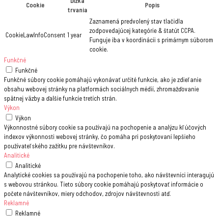
Dĺžka
Cookie
Popis
trvania
Zaznamená predvolený stav tlačidla
zodpovedajúcej kategórie & štatút CCPA.
CookieLawInfoConsent
1 year
Funguje iba v koordinácii s primárnym súborom
cookie.
Funkčné
Funkčné
Funkčné súbory cookie pomáhajú vykonávať určité funkcie, ako je zdieľanie
obsahu webovej stránky na platformách sociálnych médií, zhromažďovanie
spätnej väzby a ďalšie funkcie tretích strán.
Výkon
Výkon
Výkonnostné súbory cookie sa používajú na pochopenie a analýzu kľúčových
indexov výkonnosti webovej stránky, čo pomáha pri poskytovaní lepšieho
používateľského zažitku pre návštevníkov.
Analitické
Analitické
Analytické cookies sa používajú na pochopenie toho, ako návštevníci interagujú
s webovou stránkou. Tieto súbory cookie pomáhajú poskytovať informácie o
počete návštevníkov, miery odchodov, zdrojov návštevnosti atď.
Reklamné
Reklamné