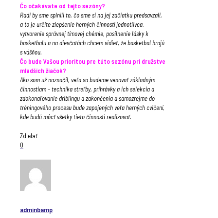
Čo očakávate od tejto sezóny?
Radi by sme splnili to, čo sme si na jej začiatku predsavzali,
a to je určite zlepšenie herných činností jednotlivca,
vytvorenie správnej tímovej chémie, posilnenie lásky k
basketbalu a na dievčatách chcem vidieť, že basketbal hrajú
s vášňou.
Čo bude Vašou prioritou pre túto sezónu pri družstve
mladších žiačok?
Ako som už naznačil, veľa sa budeme venovať základným
činnostiam – technika streľby, prihrávky a ich selekcia a
zdokonaľovanie driblingu a zakončenia a samozrejme do
tréningového procesu bude zapojených veľa herných cvičení,
kde budú môcť všetky tieto činnosti realizovať.
Zdielať
0
adminbamp