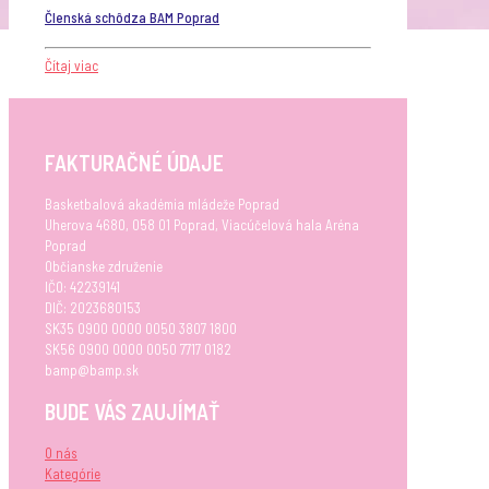
Členská schôdza BAM Poprad
Čítaj viac
FAKTURAČNÉ ÚDAJE
Basketbalová akadémia mládeže Poprad
Uherova 4680, 058 01 Poprad, Viacúčelová hala Aréna
Poprad
Občianske združenie
IČO: 42239141
DIČ: 2023680153
SK35 0900 0000 0050 3807 1800
SK56 0900 0000 0050 7717 0182
bamp@bamp.sk
BUDE VÁS ZAUJÍMAŤ
O nás
Kategórie