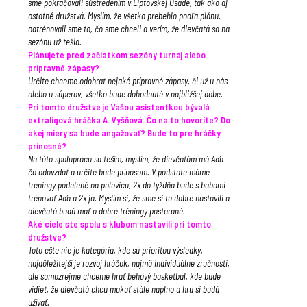
sme pokračovali sústredením v Liptovskej Osade, tak ako aj
ostatné družstvá. Myslím, že všetko prebehlo podľa plánu,
odtrénovali sme to, čo sme chceli a verím, že dievčatá sa na
sezónu už tešia.
Plánujete pred začiatkom sezóny turnaj alebo
prípravné zápasy?
Určite chceme odohrať nejaké prípravné zápasy, či už u nás
alebo u súperov, všetko bude dohodnuté v najbližšej dobe.
Pri tomto družstve je Vašou asistentkou bývalá
extraligová hráčka A. Vyšňová. Čo na to hovoríte? Do
akej miery sa bude angažovať? Bude to pre hráčky
prínosné?
Na túto spoluprácu sa teším, myslím, že dievčatám má Aďa
čo odovzdať a určite bude prínosom. V podstate máme
tréningy podelené na polovicu, 2x do týždňa bude s babami
trénovať Aďa a 2x ja. Myslím si, že sme si to dobre nastavili a
dievčatá budú mať o dobré tréningy postarané.
Aké ciele ste spolu s klubom nastavili pri tomto
družstve?
Toto ešte nie je kategória, kde sú prioritou výsledky,
najdôležitejší je rozvoj hráčok, najmä individuálne zručnosti,
ale samozrejme chceme hrať behavý basketbal, kde bude
vidieť, že dievčatá chcú makať stále naplno a hru si budú
užívať.