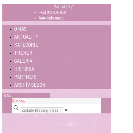
Máte otázky?
+421 915 835 038
bamp@bamp.sk
O NÁS
AKTUALITY
KATEGÓRIE
TRÉNERI
GALÉRIA
HISTÓRIA
PARTNERI
ARCHÍV SEZÓN
MENU
Buy now
✕