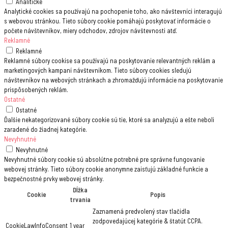
Analitické
Analytické cookies sa používajú na pochopenie toho, ako návštevníci interagujú
s webovou stránkou. Tieto súbory cookie pomáhajú poskytovať informácie o
počete návštevníkov, miery odchodov, zdrojov návštevnosti atď.
Reklamné
Reklamné
Reklamné súbory cookise sa používajú na poskytovanie relevantných reklám a
marketingových kampaní návštevníkom. Tieto súbory cookies sledujú
návštevníkov na webových stránkach a zhromažďujú informácie na poskytovanie
prispôsobených reklám.
Ostatné
Ostatné
Ďalšie nekategorizované súbory cookie sú tie, ktoré sa analyzujú a ešte neboli
zaradené do žiadnej kategórie.
Nevyhnutné
Nevyhnutné
Nevyhnutné súbory cookie sú absolútne potrebné pre správne fungovanie
webovej stránky. Tieto súbory cookie anonymne zaisťujú základné funkcie a
bezpečnostné prvky webovej stránky.
Dĺžka
Cookie
Popis
trvania
Zaznamená predvolený stav tlačidla
zodpovedajúcej kategórie & štatút CCPA.
CookieLawInfoConsent
1 year