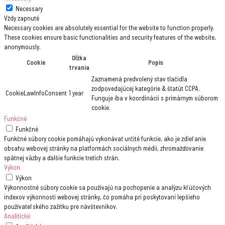
Necessary
Vždy zapnuté
Necessary cookies are absolutely essential for the website to function properly.
These cookies ensure basic functionalities and security features of the website,
anonymously.
Dĺžka
Cookie
Popis
trvania
Zaznamená predvolený stav tlačidla
zodpovedajúcej kategórie & štatút CCPA.
CookieLawInfoConsent
1 year
Funguje iba v koordinácii s primárnym súborom
cookie.
Funkčné
Funkčné
Funkčné súbory cookie pomáhajú vykonávať určité funkcie, ako je zdieľanie
obsahu webovej stránky na platformách sociálnych médií, zhromažďovanie
spätnej väzby a ďalšie funkcie tretích strán.
Výkon
Výkon
Výkonnostné súbory cookie sa používajú na pochopenie a analýzu kľúčových
indexov výkonnosti webovej stránky, čo pomáha pri poskytovaní lepšieho
používateľského zažitku pre návštevníkov.
Analitické