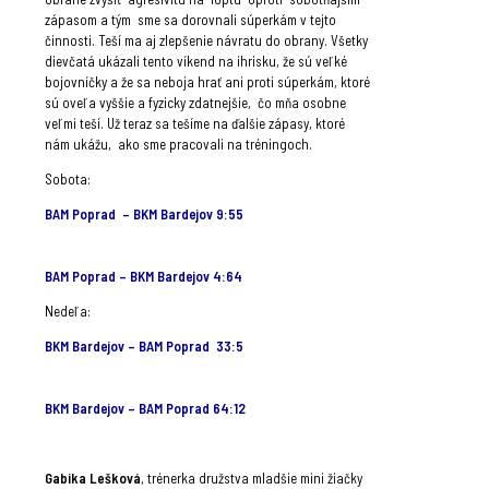
zápasom a tým sme sa dorovnali súperkám v tejto
činnosti. Teší ma aj zlepšenie návratu do obrany. Všetky
dievčatá ukázali tento víkend na ihrisku, že sú veľké
bojovníčky a že sa neboja hrať ani proti súperkám, ktoré
sú oveľa vyššie a fyzicky zdatnejšie, čo mňa osobne
veľmi teší. Už teraz sa tešíme na ďalšie zápasy, ktoré
nám ukážu, ako sme pracovali na tréningoch.
Sobota:
BAM Poprad – BKM Bardejov 9:55
BAM Poprad – BKM Bardejov 4:64
Nedeľa:
BKM Bardejov – BAM Poprad 33:5
BKM Bardejov – BAM Poprad 64:12
Gabika Lešková
, trénerka družstva mladšie mini žiačky