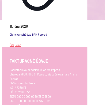
11. júna 2026
Členská schôdza BAM Poprad
Čítaj viac
FAKTURAČNÉ ÚDAJE
Basketbalová akadémia mládeže Poprad
Uherova 4680, 058 01 Poprad, Viacúčelová hala Aréna
Poprad
Občianske združenie
IČO: 42239141
DIČ: 2023680153
SK35 0900 0000 0050 3807 1800
SK56 0900 0000 0050 7717 0182