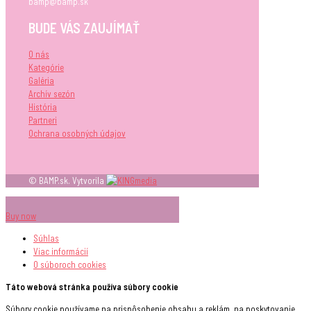
bamp@bamp.sk
BUDE VÁS ZAUJÍMAŤ
O nás
Kategórie
Galéria
Archív sezón
História
Partneri
Ochrana osobných údajov
© BAMP.sk. Vytvorila
Buy now
Súhlas
Viac informácií
O súboroch
cookies
Táto webová stránka používa súbory cookie
Súbory cookie používame na prispôsobenie obsahu a reklám, na poskytovanie