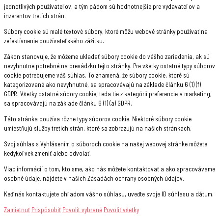
jednotlivých používateľov, a tým pádom sú hodnotnejšie pre vydavateľov a
inzerentov tretích strán.
Súbory cookie sú malé textové súbory, ktoré môžu webové stránky používať na
zefektívnenie používateľského zážitku.
Zákon stanovuje, že môžeme ukladať súbory cookie do vášho zariadenia, ak sú
nevyhnutne potrebné na prevádzku tejto stránky. Pre všetky ostatné typy súborov
cookie potrebujeme váš súhlas. To znamená, že súbory cookie, ktoré sú
kategorizované ako nevyhnutné, sa spracovávajú na základe článku 6 (1) (f)
GDPR. Všetky ostatné súbory cookie, teda tie z kategórií preferencie a marketing,
sa spracovávajú na základe článku 6 (1) (a) GDPR.
Táto stránka používa rôzne typy súborov cookie. Niektoré súbory cookie
umiestňujú služby tretích strán, ktoré sa zobrazujú na našich stránkach.
Svoj súhlas s Vyhlásením o súboroch cookie na našej webovej stránke môžete
kedykoľvek zmeniť alebo odvolať.
Viac informácií o tom, kto sme, ako nás môžete kontaktovať a ako spracovávame
osobné údaje, nájdete v našich Zásadách ochrany osobných údajov.
Keď nás kontaktujete ohľadom vášho súhlasu, uveďte svoje ID súhlasu a dátum.
Zamietnuť
Prispôsobiť
Povolit vybrané
Povoliť všetky