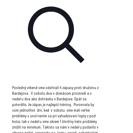
Posledný víkend sme odohrali 4 zápasy proti družstvu z
Bardejova . V sobotu dva v domácom prostredí a v
nedeľu dva ako dohrávku v Bardejove. Opäť sa
potvrdilo, že zápas je najlepší tréning. Porovnala by
som jednotlivé dni, keď v sobotu sme mali veľké
problémy s uvoľnením sa pri vyhadzovaní lopty z pod
koša, tak v nedeľu sme okrem 1 štvrtiny tieto problémy
znížili na minimum. Takisto sa nám v nedeľu podarilo v
obrane zvýšiť agresivitu na loptu oproti sobotňajším