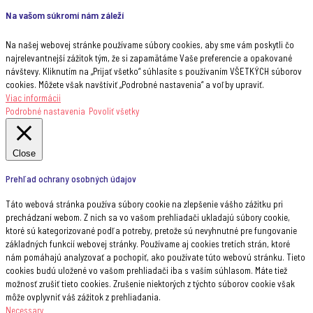
Na vašom súkromí nám záleží
Na našej webovej stránke používame súbory cookies, aby sme vám poskytli čo
najrelevantnejší zážitok tým, že si zapamätáme Vaše preferencie a opakované
návštevy. Kliknutím na „Prijať všetko“ súhlasíte s používaním VŠETKÝCH súborov
cookies. Môžete však navštíviť „Podrobné nastavenia“ a voľby upraviť.
Viac informácii
Podrobné nastavenia
Povoliť všetky
Close
Prehľad ochrany osobných údajov
Táto webová stránka používa súbory cookie na zlepšenie vášho zážitku pri
prechádzaní webom. Z nich sa vo vašom prehliadači ukladajú súbory cookie,
ktoré sú kategorizované podľa potreby, pretože sú nevyhnutné pre fungovanie
základných funkcií webovej stránky. Používame aj cookies tretích strán, ktoré
nám pomáhajú analyzovať a pochopiť, ako používate túto webovú stránku. Tieto
cookies budú uložené vo vašom prehliadači iba s vaším súhlasom. Máte tiež
možnosť zrušiť tieto cookies. Zrušenie niektorých z týchto súborov cookie však
môže ovplyvniť váš zážitok z prehliadania.
Necessary