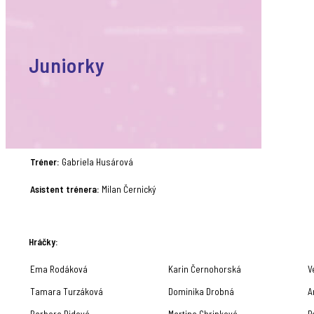
Juniorky
Tréner:
Gabriela Husárová
Asistent trénera:
Milan Černický
Hráčky:
Ema Rodáková
Karin Černohorská
V
Tamara Turzáková
Dominika Drobná
A