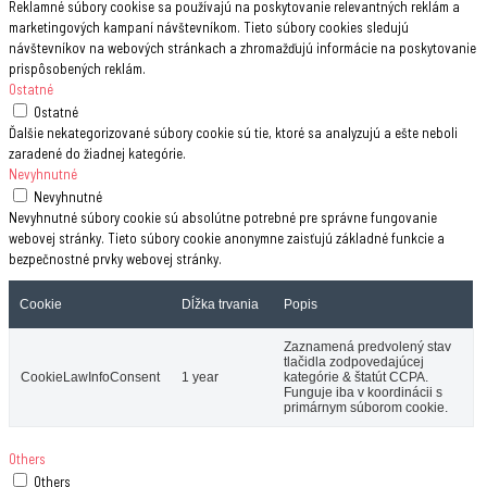
Reklamné súbory cookise sa používajú na poskytovanie relevantných reklám a
marketingových kampaní návštevníkom. Tieto súbory cookies sledujú
návštevníkov na webových stránkach a zhromažďujú informácie na poskytovanie
prispôsobených reklám.
Ostatné
Ostatné
Ďalšie nekategorizované súbory cookie sú tie, ktoré sa analyzujú a ešte neboli
zaradené do žiadnej kategórie.
Nevyhnutné
Nevyhnutné
Nevyhnutné súbory cookie sú absolútne potrebné pre správne fungovanie
webovej stránky. Tieto súbory cookie anonymne zaisťujú základné funkcie a
bezpečnostné prvky webovej stránky.
Cookie
Dĺžka trvania
Popis
Zaznamená predvolený stav
tlačidla zodpovedajúcej
CookieLawInfoConsent
1 year
kategórie & štatút CCPA.
Funguje iba v koordinácii s
primárnym súborom cookie.
Others
Others