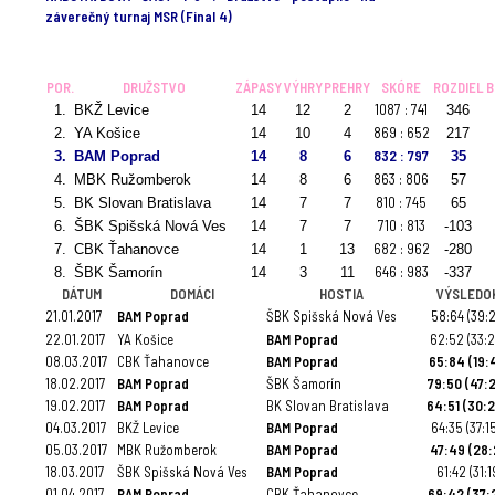
záverečný turnaj MSR (Final 4)
.
POR.
DRUŽSTVO
ZÁPASY
VÝHRY
PREHRY
SKÓRE
ROZDIEL
B
1087 : 741
1.
BKŽ Levice
14
12
2
346
869 : 652
2.
YA Košice
14
10
4
217
832 : 797
3.
BAM Poprad
14
8
6
35
863 : 806
4.
MBK Ružomberok
14
8
6
57
810 : 745
5.
BK Slovan Bratislava
14
7
7
65
710 : 813
6.
ŠBK Spišská Nová Ves
14
7
7
-103
682 : 962
7.
CBK Ťahanovce
14
1
13
-280
646 : 983
8.
ŠBK Šamorín
14
3
11
-337
DÁTUM
DOMÁCI
HOSTIA
VÝSLEDO
21.01.2017
BAM Poprad
ŠBK Spišská Nová Ves
58:64 (39:2
22.01.2017
YA Košice
BAM Poprad
62:52 (33:2
08.03.2017
CBK Ťahanovce
BAM Poprad
65:84 (19:4
18.02.2017
BAM Poprad
ŠBK Šamorín
79:50 (47:
19.02.2017
BAM Poprad
BK Slovan Bratislava
64:51 (30:
04.03.2017
BKŽ Levice
BAM Poprad
64:35 (37:1
05.03.2017
MBK Ružomberok
BAM Poprad
47:49 (28:
18.03.2017
ŠBK Spišská Nová Ves
BAM Poprad
61:42 (31:1
01.04.2017
BAM Poprad
CBK Ťahanovce
69:42 (37: