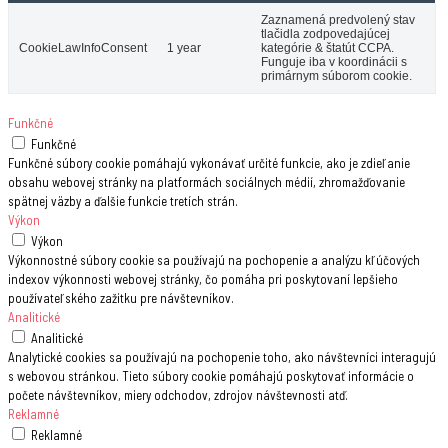
Zaznamená predvolený stav
tlačidla zodpovedajúcej
CookieLawInfoConsent
1 year
kategórie & štatút CCPA.
Funguje iba v koordinácii s
primárnym súborom cookie.
Funkčné
Funkčné
Funkčné súbory cookie pomáhajú vykonávať určité funkcie, ako je zdieľanie
obsahu webovej stránky na platformách sociálnych médií, zhromažďovanie
spätnej väzby a ďalšie funkcie tretích strán.
Výkon
Výkon
Výkonnostné súbory cookie sa používajú na pochopenie a analýzu kľúčových
indexov výkonnosti webovej stránky, čo pomáha pri poskytovaní lepšieho
používateľského zažitku pre návštevníkov.
Analitické
Analitické
Analytické cookies sa používajú na pochopenie toho, ako návštevníci interagujú
s webovou stránkou. Tieto súbory cookie pomáhajú poskytovať informácie o
počete návštevníkov, miery odchodov, zdrojov návštevnosti atď.
Reklamné
Reklamné