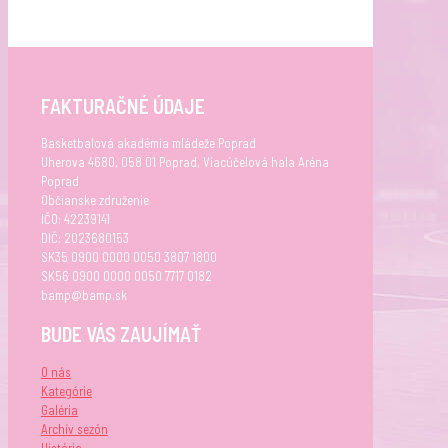
FAKTURAČNÉ ÚDAJE
Basketbalová akadémia mládeže Poprad
Uherova 4680, 058 01 Poprad, Viacúčelová hala Aréna
Poprad
Občianske združenie
IČO: 42239141
DIČ: 2023680153
SK35 0900 0000 0050 3807 1800
SK56 0900 0000 0050 7717 0182
bamp@bamp.sk
BUDE VÁS ZAUJÍMAŤ
O nás
Kategórie
Galéria
Archív sezón
História