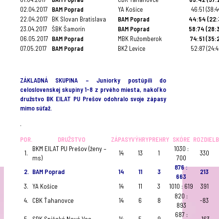
02.04.2017
BAM Poprad
YA Košice
46:51 (38:4
22.04.2017
BK Slovan Bratislava
BAM Poprad
44:54 (22:
23.04.2017
ŠBK Šamorín
BAM Poprad
58:74 (28:
06.05.2017
BAM Poprad
MBK Ružomberok
74:51 (35:
07.05.2017
BAM Poprad
BKŽ Levice
52:87 (24:
.
ZÁKLADNÁ SKUPINA – Juniorky postúpili do
celoslovenskej skupiny 1-8 z prvého miesta, nakoľko
družstvo BK EILAT PU Prešov odohralo svoje zápasy
mimo súťaž.
.
POR.
DRUŽSTVO
ZÁPASY
VÝHRY
PREHRY
SKÓRE
ROZDIEL
BKM EILAT PU Prešov (ženy –
1030 :
1.
14
13
1
330
ms)
700
876 :
2.
BAM Poprad
14
11
3
213
663
3.
YA Košice
14
11
3
1010 : 619
391
820 :
4.
CBK Ťahanovce
14
6
8
-83
893
687 :