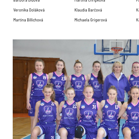
Barbora Didová
Martina Chripková
P
Veronika Doláková
Klaudia Barčová
K
Martina Billichová
Michaela Grigerová
K