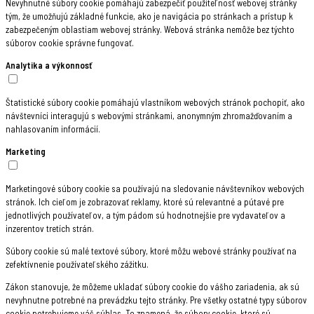
Nevyhnutné súbory cookie pomáhajú zabezpečiť použiteľnosť webovej stránky
tým, že umožňujú základné funkcie, ako je navigácia po stránkach a prístup k
zabezpečeným oblastiam webovej stránky. Webová stránka nemôže bez týchto
súborov cookie správne fungovať.
Analytika a výkonnosť
Štatistické súbory cookie pomáhajú vlastníkom webových stránok pochopiť, ako
návštevníci interagujú s webovými stránkami, anonymným zhromažďovaním a
nahlasovaním informácií.
Marketing
Marketingové súbory cookie sa používajú na sledovanie návštevníkov webových
stránok. Ich cieľom je zobrazovať reklamy, ktoré sú relevantné a pútavé pre
jednotlivých používateľov, a tým pádom sú hodnotnejšie pre vydavateľov a
inzerentov tretích strán.
Súbory cookie sú malé textové súbory, ktoré môžu webové stránky používať na
zefektívnenie používateľského zážitku.
Zákon stanovuje, že môžeme ukladať súbory cookie do vášho zariadenia, ak sú
nevyhnutne potrebné na prevádzku tejto stránky. Pre všetky ostatné typy súborov
cookie potrebujeme váš súhlas. To znamená, že súbory cookie, ktoré sú