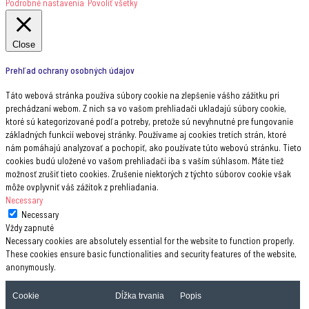
Podrobné nastavenia
Povoliť všetky
Close
Prehľad ochrany osobných údajov
Táto webová stránka používa súbory cookie na zlepšenie vášho zážitku pri
prechádzaní webom. Z nich sa vo vašom prehliadači ukladajú súbory cookie,
ktoré sú kategorizované podľa potreby, pretože sú nevyhnutné pre fungovanie
základných funkcií webovej stránky. Používame aj cookies tretích strán, ktoré
nám pomáhajú analyzovať a pochopiť, ako používate túto webovú stránku. Tieto
cookies budú uložené vo vašom prehliadači iba s vaším súhlasom. Máte tiež
možnosť zrušiť tieto cookies. Zrušenie niektorých z týchto súborov cookie však
môže ovplyvniť váš zážitok z prehliadania.
Necessary
Necessary
Vždy zapnuté
Necessary cookies are absolutely essential for the website to function properly.
These cookies ensure basic functionalities and security features of the website,
anonymously.
Cookie
Dĺžka trvania
Popis