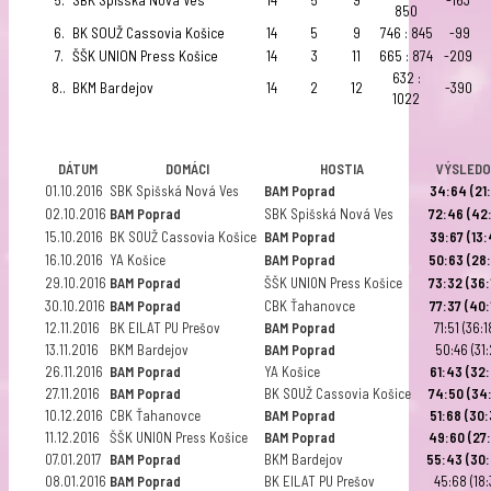
5.
SBK Spišská Nová Ves
14
5
9
-163
850
6.
BK SOUŽ Cassovia Košice
14
5
9
746 : 845
-99
7.
ŠŠK UNION Press Košice
14
3
11
665 : 874
-209
632 :
8..
BKM Bardejov
14
2
12
-390
1022
DÁTUM
DOMÁCI
HOSTIA
VÝSLEDO
01.10.2016
SBK Spišská Nová Ves
BAM Poprad
34:64 (21:
02.10.2016
BAM Poprad
SBK Spišská Nová Ves
72:46 (42:
15.10.2016
BK SOUŽ Cassovia Košice
BAM Poprad
39:67 (13:
16.10.2016
YA Košice
BAM Poprad
50:63 (28:
29.10.2016
BAM Poprad
ŠŠK UNION Press Košice
73:32 (36:
30.10.2016
BAM Poprad
CBK Ťahanovce
77:37 (40:
12.11.2016
BK EILAT PU Prešov
BAM Poprad
71:51 (36:1
13.11.2016
BKM Bardejov
BAM Poprad
50:46 (31:
26.11.2016
BAM Poprad
YA Košice
61:43 (32:
27.11.2016
BAM Poprad
BK SOUŽ Cassovia Košice
74:50 (34:
10.12.2016
CBK Ťahanovce
BAM Poprad
51:
68 (30:
11.12.2016
ŠŠK UNION Press Košice
BAM Poprad
49:60 (27:
07.01.2017
BAM Poprad
BKM Bardejov
55:43 (30
08.01.2016
BAM Poprad
BK EILAT PU Prešov
45:68 (18: