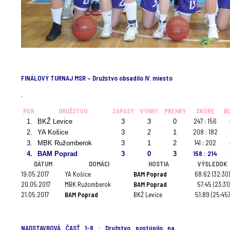
.
FINÁLOVÝ TURNAJ MSR – Družstvo obsadilo IV. miesto
.
POR.
DRUŽSTVO
ZÁPASY
VÝHRY
PREHRY
SKÓRE
B
247 : 156
1.
BKŽ Levice
3
3
0
208 : 182
2.
YA Košice
3
2
1
141 : 202
3.
MBK Ružomberok
3
1
2
158 : 214
4.
BAM Poprad
3
0
3
DÁTUM
DOMÁCI
HOSTIA
VÝSLEDOK
19.05.2017
YA Košice
BAM Poprad
68:62 (32:30
20.05.2017
MBK Ružomberok
BAM Poprad
57:45 (23:31)
21.05.2017
BAM Poprad
BKŽ Levice
51:89 (25:45)
.
NADSTAVBOVÁ ČASŤ 1-8 :
Družstvo postúpilo na