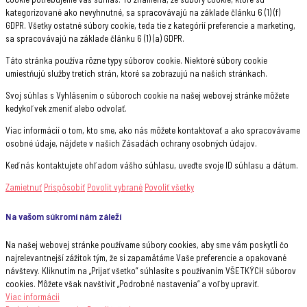
kategorizované ako nevyhnutné, sa spracovávajú na základe článku 6 (1) (f)
GDPR. Všetky ostatné súbory cookie, teda tie z kategórií preferencie a marketing,
sa spracovávajú na základe článku 6 (1) (a) GDPR.
Táto stránka používa rôzne typy súborov cookie. Niektoré súbory cookie
umiestňujú služby tretích strán, ktoré sa zobrazujú na našich stránkach.
Svoj súhlas s Vyhlásením o súboroch cookie na našej webovej stránke môžete
kedykoľvek zmeniť alebo odvolať.
Viac informácií o tom, kto sme, ako nás môžete kontaktovať a ako spracovávame
osobné údaje, nájdete v našich Zásadách ochrany osobných údajov.
Keď nás kontaktujete ohľadom vášho súhlasu, uveďte svoje ID súhlasu a dátum.
Zamietnuť
Prispôsobiť
Povolit vybrané
Povoliť všetky
Na vašom súkromí nám záleží
Na našej webovej stránke používame súbory cookies, aby sme vám poskytli čo
najrelevantnejší zážitok tým, že si zapamätáme Vaše preferencie a opakované
návštevy. Kliknutím na „Prijať všetko“ súhlasíte s používaním VŠETKÝCH súborov
cookies. Môžete však navštíviť „Podrobné nastavenia“ a voľby upraviť.
Viac informácii