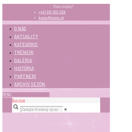
Máte otázky?
+421 915 835 038
bamp@bamp.sk
O NÁS
AKTUALITY
KATEGÓRIE
TRÉNERI
GALÉRIA
HISTÓRIA
PARTNERI
ARCHÍV SEZÓN
MENU
Buy now
✕