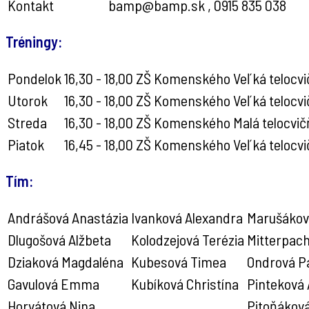
Kontakt
bamp@bamp.sk , 0915 835 038
Tréningy:
Pondelok
16,30 - 18,00
ZŠ Komenského
Veľká telocv
Utorok
16,30 - 18,00
ZŠ Komenského
Veľká telocv
Streda
16,30 - 18,00
ZŠ Komenského
Malá telocvi
Piatok
16,45 - 18,00
ZŠ Komenského
Veľká telocv
Tím:
Andrášová Anastázia
Ivanková Alexandra
Marušákov
Dlugošová Alžbeta
Kolodzejová Terézia
Mitterpach
Dziaková Magdaléna
Kubesová Timea
Ondrová P
Gavulová Emma
Kubíková Christína
Pinteková 
Horvátová Nina
Pitoňáková