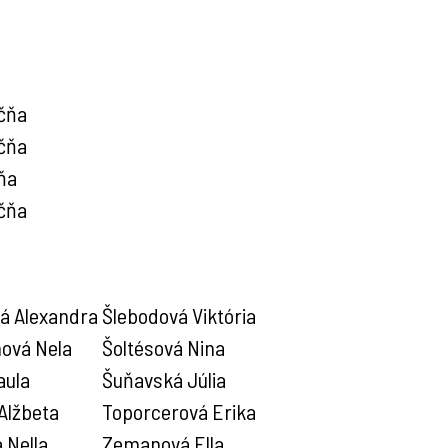
ičňa
ičňa
čňa
ičňa
á Alexandra
Šlebodová Viktória
ová Nela
Šoltésová Nina
aula
Šuňavská Júlia
Alžbeta
Toporcerová Erika
 Nella
Zemanová Ella