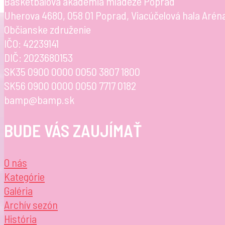
Basketbalová akadémia mládeže Poprad
Uherova 4680, 058 01 Poprad, Viacúčelová hala Arén
Občianske združenie
IČO: 42239141
DIČ: 2023680153
SK35 0900 0000 0050 3807 1800
SK56 0900 0000 0050 7717 0182
bamp@bamp.sk
BUDE VÁS ZAUJÍMAŤ
O nás
Kategórie
Galéria
Archív sezón
História