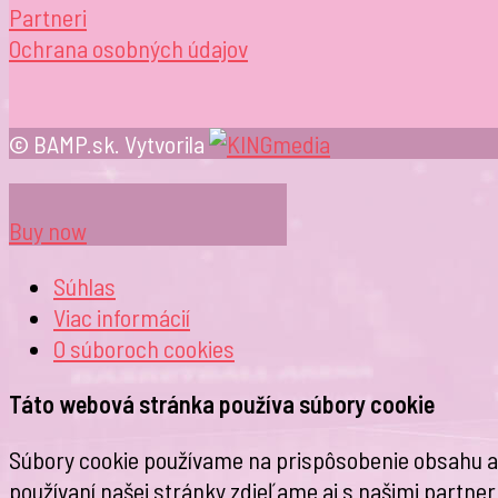
Partneri
Ochrana osobných údajov
© BAMP.sk. Vytvorila
Buy now
Súhlas
Viac informácií
O súboroch
cookies
Táto webová stránka používa súbory cookie
Súbory cookie používame na prispôsobenie obsahu a r
používaní našej stránky zdieľame aj s našimi partnerm