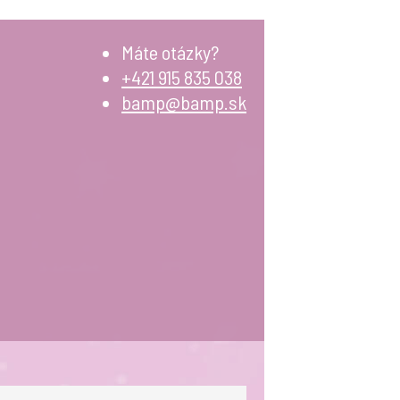
Máte otázky?
+421 915 835 038
bamp@bamp.sk