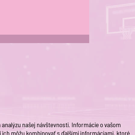
 analýzu našej návštevnosti. Informácie o vašom
rí ich môžu kombinovať s ďalšími informáciami, ktoré