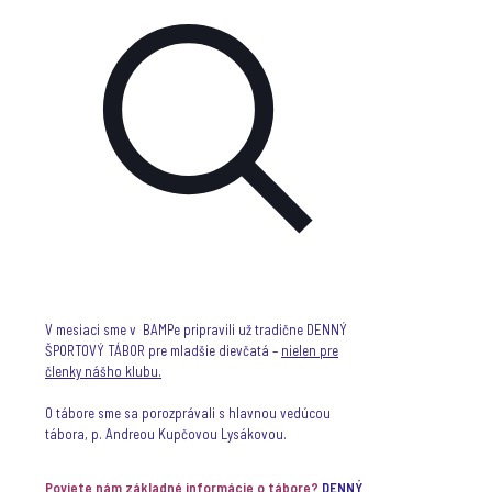
V mesiaci sme v BAMPe pripravili už tradične DENNÝ
ŠPORTOVÝ TÁBOR pre mladšie dievčatá –
nielen pre
členky nášho klubu.
O tábore sme sa porozprávali s hlavnou vedúcou
tábora, p. Andreou Kupčovou Lysákovou.
Poviete nám základné informácie o tábore?
DENNÝ