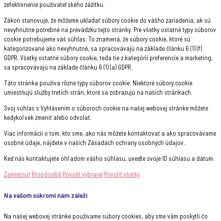
zefektívnenie používateľského zážitku.
Zákon stanovuje, že môžeme ukladať súbory cookie do vášho zariadenia, ak sú
nevyhnutne potrebné na prevádzku tejto stránky. Pre všetky ostatné typy súborov
cookie potrebujeme váš súhlas. To znamená, že súbory cookie, ktoré sú
kategorizované ako nevyhnutné, sa spracovávajú na základe článku 6 (1) (f)
GDPR. Všetky ostatné súbory cookie, teda tie z kategórií preferencie a marketing,
sa spracovávajú na základe článku 6 (1) (a) GDPR.
Táto stránka používa rôzne typy súborov cookie. Niektoré súbory cookie
umiestňujú služby tretích strán, ktoré sa zobrazujú na našich stránkach.
Svoj súhlas s Vyhlásením o súboroch cookie na našej webovej stránke môžete
kedykoľvek zmeniť alebo odvolať.
Viac informácií o tom, kto sme, ako nás môžete kontaktovať a ako spracovávame
osobné údaje, nájdete v našich Zásadách ochrany osobných údajov.
Keď nás kontaktujete ohľadom vášho súhlasu, uveďte svoje ID súhlasu a dátum.
Zamietnuť
Prispôsobiť
Povolit vybrané
Povoliť všetky
Na vašom súkromí nám záleží
Na našej webovej stránke používame súbory cookies, aby sme vám poskytli čo