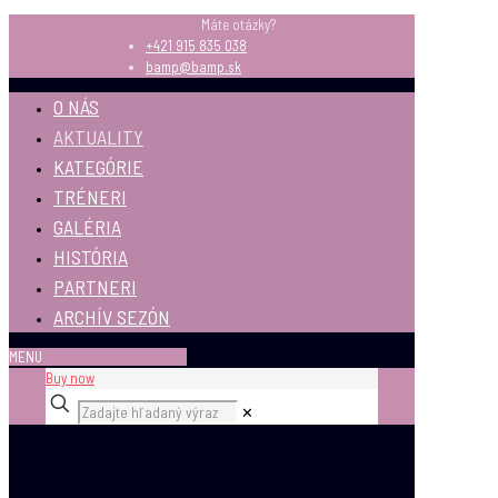
Máte otázky?
+421 915 835 038
bamp@bamp.sk
O NÁS
AKTUALITY
KATEGÓRIE
TRÉNERI
GALÉRIA
HISTÓRIA
PARTNERI
ARCHÍV SEZÓN
MENU
Buy now
✕