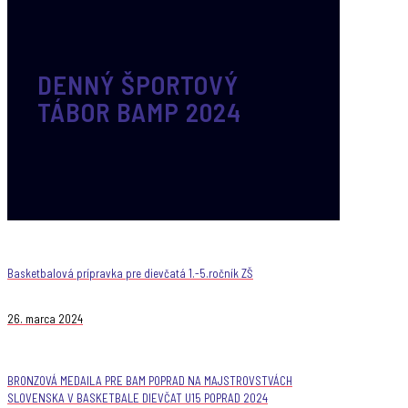
DENNÝ ŠPORTOVÝ
TÁBOR BAMP 2024
Basketbalová prípravka pre dievčatá 1.-5.ročník ZŠ
26. marca 2024
BRONZOVÁ MEDAILA PRE BAM POPRAD NA MAJSTROVSTVÁCH
SLOVENSKA V BASKETBALE DIEVČAT U15 POPRAD 2024