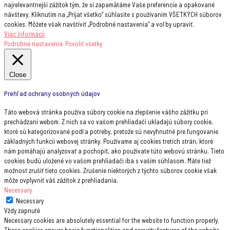
najrelevantnejší zážitok tým, že si zapamätáme Vaše preferencie a opakované
návštevy. Kliknutím na „Prijať všetko“ súhlasíte s používaním VŠETKÝCH súborov
cookies. Môžete však navštíviť „Podrobné nastavenia“ a voľby upraviť.
Viac informácii
Podrobné nastavenia
Povoliť všetky
Close
Prehľad ochrany osobných údajov
Táto webová stránka používa súbory cookie na zlepšenie vášho zážitku pri
prechádzaní webom. Z nich sa vo vašom prehliadači ukladajú súbory cookie,
ktoré sú kategorizované podľa potreby, pretože sú nevyhnutné pre fungovanie
základných funkcií webovej stránky. Používame aj cookies tretích strán, ktoré
nám pomáhajú analyzovať a pochopiť, ako používate túto webovú stránku. Tieto
cookies budú uložené vo vašom prehliadači iba s vaším súhlasom. Máte tiež
možnosť zrušiť tieto cookies. Zrušenie niektorých z týchto súborov cookie však
môže ovplyvniť váš zážitok z prehliadania.
Necessary
Necessary
Vždy zapnuté
Necessary cookies are absolutely essential for the website to function properly.