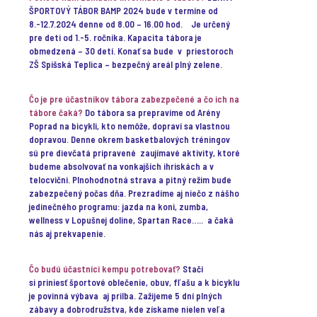
ŠPORTOVÝ TÁBOR BAMP 2024 bude v termíne od
8.-12.7.2024 denne od 8.00 – 16.00 hod. Je určený
pre deti od 1.-5. ročníka. Kapacita tábora je
obmedzená – 30 detí. Konať sa bude v priestoroch
ZŠ Spišská Teplica – bezpečný areál plný zelene.
Čo je pre účastníkov tábora zabezpečené a čo ich na
tábore čaká?
Do tábora sa prepravíme od Arény
Poprad na bicykli, kto nemôže, dopraví sa vlastnou
dopravou. Denne okrem basketbalových tréningov
sú pre dievčatá pripravené zaujímavé aktivity, ktoré
budeme absolvovať na vonkajších ihriskách a v
telocvični. Plnohodnotná strava a pitný režim bude
zabezpečený počas dňa. Prezradíme aj niečo z nášho
jedinečného programu: jazda na koni, zumba,
wellness v Lopušnej doline, Spartan Race….. a čaká
nás aj prekvapenie.
Čo budú účastníci kempu potrebovať?
Stačí
si priniesť športové oblečenie, obuv, fľašu a k bicyklu
je povinná výbava aj prilba. Zažijeme 5 dní plných
zábavy a dobrodružstva, kde získame nielen veľa