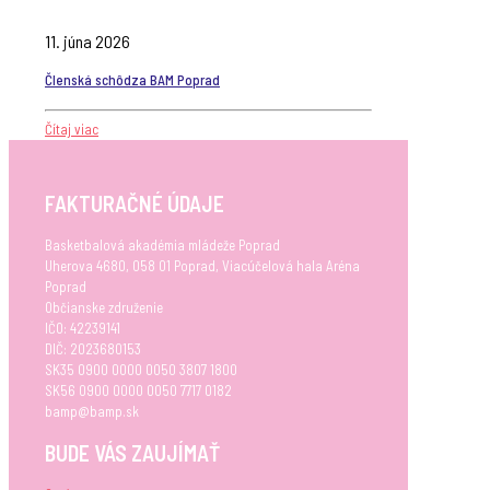
11. júna 2026
Členská schôdza BAM Poprad
Čítaj viac
FAKTURAČNÉ ÚDAJE
Basketbalová akadémia mládeže Poprad
Uherova 4680, 058 01 Poprad, Viacúčelová hala Aréna
Poprad
Občianske združenie
IČO: 42239141
DIČ: 2023680153
SK35 0900 0000 0050 3807 1800
SK56 0900 0000 0050 7717 0182
bamp@bamp.sk
BUDE VÁS ZAUJÍMAŤ