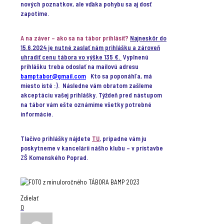
nových poznatkov, ale vďaka pohybu sa aj dosť
zapotíme.
A na záver – ako sa na tábor prihlásiť?
Najneskôr do
15.6.2024 je nutné zaslať nám prihlášku a zároveň
uhradiť cenu tábora vo výške 135 €.
Vyplnenú
prihlášku treba odoslať na mailovú adresu
bamptabor@gmail.com
Kto sa poponáhľa, má
miesto isté :). Následne vám obratom zašleme
akceptáciu vašej prihlášky. Týždeň pred nástupom
na tábor vám ešte oznámime všetky potrebné
informácie.
Tlačivo prihlášky nájdete
TU
, prípadne vám ju
poskytneme v kancelárii nášho klubu – v prístavbe
ZŠ Komenského Poprad.
Zdielať
0