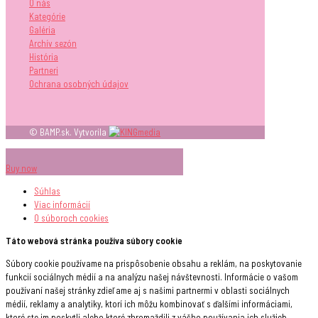
O nás
Kategórie
Galéria
Archív sezón
História
Partneri
Ochrana osobných údajov
© BAMP.sk. Vytvorila
Buy now
Súhlas
Viac informácií
O súboroch
cookies
Táto webová stránka používa súbory cookie
Súbory cookie používame na prispôsobenie obsahu a reklám, na poskytovanie
funkcií sociálnych médií a na analýzu našej návštevnosti. Informácie o vašom
používaní našej stránky zdieľame aj s našimi partnermi v oblasti sociálnych
médií, reklamy a analytiky, ktorí ich môžu kombinovať s ďalšími informáciami,
ktoré ste im poskytli alebo ktoré zhromaždili z vášho používania ich služieb.