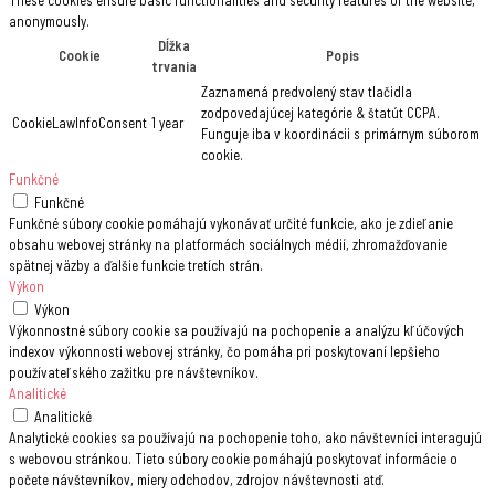
These cookies ensure basic functionalities and security features of the website,
anonymously.
Dĺžka
Cookie
Popis
trvania
Zaznamená predvolený stav tlačidla
zodpovedajúcej kategórie & štatút CCPA.
CookieLawInfoConsent
1 year
Funguje iba v koordinácii s primárnym súborom
cookie.
Funkčné
Funkčné
Funkčné súbory cookie pomáhajú vykonávať určité funkcie, ako je zdieľanie
obsahu webovej stránky na platformách sociálnych médií, zhromažďovanie
spätnej väzby a ďalšie funkcie tretích strán.
Výkon
Výkon
Výkonnostné súbory cookie sa používajú na pochopenie a analýzu kľúčových
indexov výkonnosti webovej stránky, čo pomáha pri poskytovaní lepšieho
používateľského zažitku pre návštevníkov.
Analitické
Analitické
Analytické cookies sa používajú na pochopenie toho, ako návštevníci interagujú
s webovou stránkou. Tieto súbory cookie pomáhajú poskytovať informácie o
počete návštevníkov, miery odchodov, zdrojov návštevnosti atď.